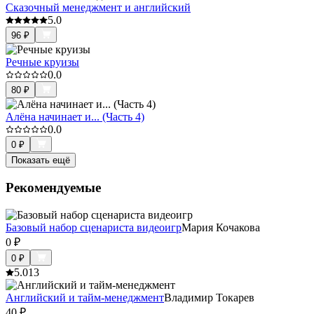
Сказочный менеджмент и английский
5.0
96
₽
Речные круизы
0.0
80
₽
Алёна начинает и... (Часть 4)
0.0
0
₽
Показать ещё
Рекомендуемые
Базовый набор сценариста видеоигр
Мария Кочакова
0
₽
0
₽
5.0
13
Английский и тайм-менеджмент
Владимир Токарев
40
₽