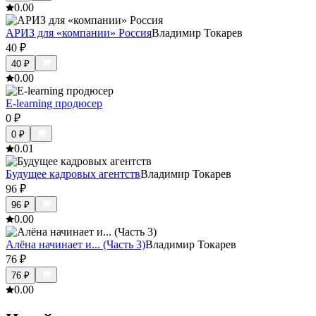
0.0
0
АРИЗ для «компании» Россия
Владимир Токарев
40
₽
40
₽
0.0
0
E-learning продюсер
0
₽
0
₽
0.0
1
Будущее кадровых агентств
Владимир Токарев
96
₽
96
₽
0.0
0
Алёна начинает и... (Часть 3)
Владимир Токарев
76
₽
76
₽
0.0
0