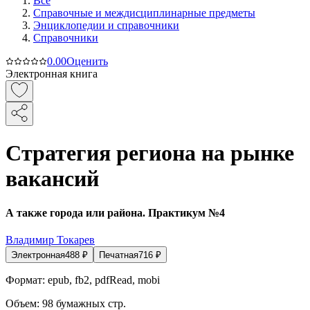
Все
Справочные и междисциплинарные предметы
Энциклопедии и справочники
Справочники
0.0
0
Оценить
Электронная книга
Стратегия региона на рынке
вакансий
А также города или района. Практикум №4
Владимир Токарев
Электронная
488
₽
Печатная
716
₽
Формат:
epub, fb2, pdfRead, mobi
Объем:
98
бумажных стр.