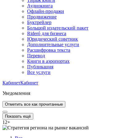
Тираж книги
Аудиокнига
Офлайн-продажи
Продвижение
Буктрейлер
Большой издательский пакет
Rideró для бизнеса
Юридический советник
Дополнительные услуги
Расшифровка текста
Перевод
Книги в аэропортах
Публикация
Все услуги
Кабинет
Кабинет
Уведомления
Отметить все как прочитанные
Показать ещё
12
+