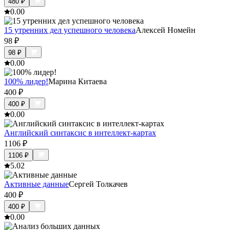
480
₽
0.0
0
15 утренних дел успешного человека
Алексей Номейн
98
₽
98
₽
0.0
0
100% лидер!
Марина Китаева
400
₽
400
₽
0.0
0
Английский синтаксис в интеллект-картах
1106
₽
1106
₽
5.0
2
Активные данные
Сергей Толкачев
400
₽
400
₽
0.0
0