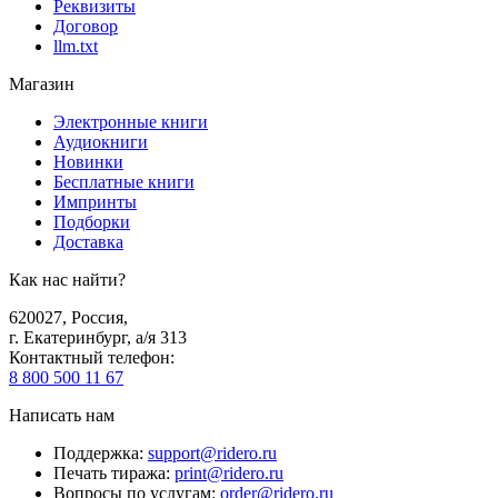
Реквизиты
Договор
llm.txt
Магазин
Электронные книги
Аудиокниги
Новинки
Бесплатные книги
Импринты
Подборки
Доставка
Как нас найти?
620027
,
Россия
,
г. Екатеринбург, а/я 313
Контактный телефон
:
8 800 500 11 67
Написать нам
Поддержка
:
support@ridero.ru
Печать тиража
:
print@ridero.ru
Вопросы по услугам
:
order@ridero.ru