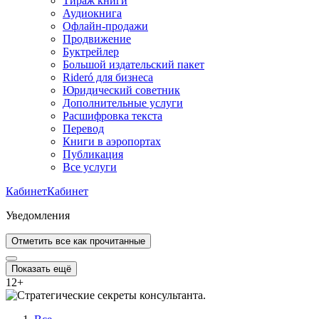
Тираж книги
Аудиокнига
Офлайн-продажи
Продвижение
Буктрейлер
Большой издательский пакет
Rideró для бизнеса
Юридический советник
Дополнительные услуги
Расшифровка текста
Перевод
Книги в аэропортах
Публикация
Все услуги
Кабинет
Кабинет
Уведомления
Отметить все как прочитанные
Показать ещё
12
+