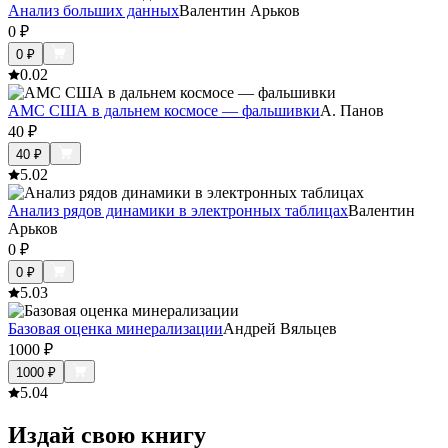
Анализ больших данных
Валентин Арьков
0
₽
0
₽
0.0
2
АМС США в дальнем космосе — фальшивки
А. Панов
40
₽
40
₽
5.0
2
Анализ рядов динамики в электронных таблицах
Валентин
Арьков
0
₽
0
₽
5.0
3
Базовая оценка минерализации
Андрей Вяльцев
1000
₽
1000
₽
5.0
4
Издай свою книгу