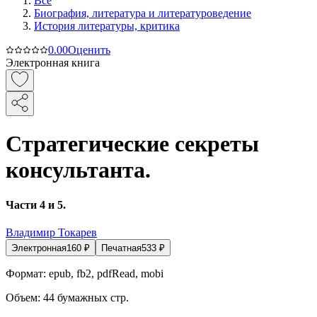
Все
Биография, литература и литературоведение
История литературы, критика
0.0
0
Оценить
Электронная книга
Стратегические секреты
консультанта.
Части 4 и 5.
Владимир Токарев
Электронная
160
₽
Печатная
533
₽
Формат:
epub, fb2, pdfRead, mobi
Объем:
44
бумажных стр.