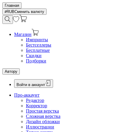
Главная
RUB
Сменить валюту
Магазин
Импринты
Бестселлеры
Бесплатные
Скидки
Подборки
Автору
Войти в аккаунт
Про-аккаунт
Редактор
Корректор
Простая верстка
Сложная верстка
Дизайн обложки
Иллюстрации