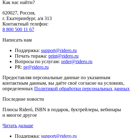
Как нас найти?
620027
,
Россия
,
г. Екатеринбург, а/я 313
Контактный телефон
:
8 800 500 11 67
Написать нам
Поддержка
:
support@ridero.ru
Печать тиража
:
print@ridero.ru
Вопросы по услугам
:
order@ridero.ru
PR
:
pr@ridero.ru
Предоставляя персональные данные по указанным
контактным данным, вы даёте своё согласие на условиях,
определенных
Политикой обработки персональных данных
Последние новости
Плюсы Rideró, ISBN в подарок, буктрейлеры, вебинары
и многое другое
Читать дальше
Поддержка
:
support@ridero.ru