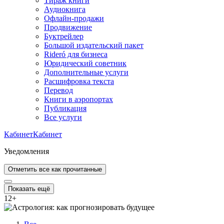
Тираж книги
Аудиокнига
Офлайн-продажи
Продвижение
Буктрейлер
Большой издательский пакет
Rideró для бизнеса
Юридический советник
Дополнительные услуги
Расшифровка текста
Перевод
Книги в аэропортах
Публикация
Все услуги
Кабинет
Кабинет
Уведомления
Отметить все как прочитанные
Показать ещё
12
+