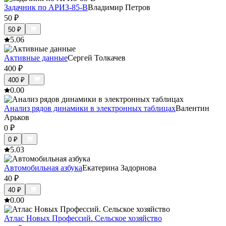
Задачник по АРИЗ-85-В
Владимир Петров
50
₽
50
₽
5.0
6
Активные данные
Сергей Толкачев
400
₽
400
₽
0.0
0
Анализ рядов динамики в электронных таблицах
Валентин
Арьков
0
₽
0
₽
5.0
3
Автомобильная азбука
Екатерина Задорнова
40
₽
40
₽
0.0
0
Атлас Новых Профессий. Сельское хозяйство