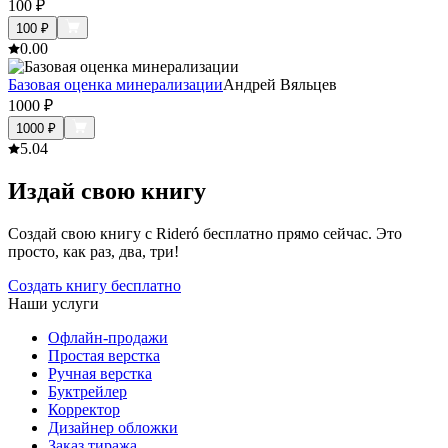
100
₽
100
₽
0.0
0
Базовая оценка минерализации
Андрей Вяльцев
1000
₽
1000
₽
5.0
4
Издай свою книгу
Создай свою книгу с Rideró бесплатно прямо сейчас. Это
просто, как раз, два, три!
Создать книгу бесплатно
Наши услуги
Офлайн-продажи
Простая верстка
Ручная верстка
Буктрейлер
Корректор
Дизайнер обложки
Заказ тиража