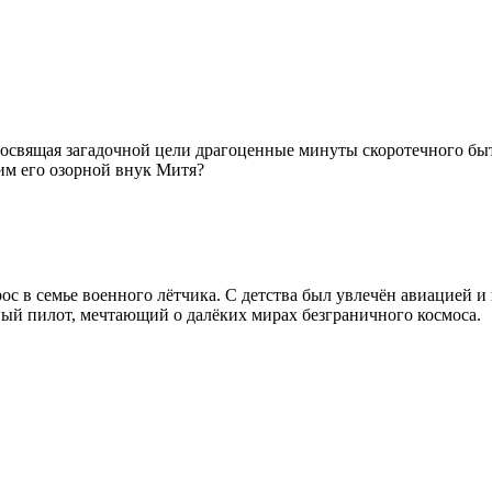
 посвящая загадочной цели драгоценные минуты скоротечного б
ним его озорной внук Митя?
ос в семье военного лётчика. С детства был увлечён авиацией и
ый пилот, мечтающий о далёких мирах безграничного космоса.