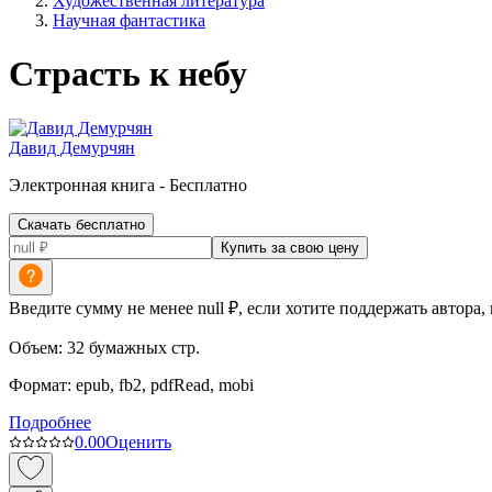
Художественная литература
Научная фантастика
Страсть к небу
Давид Демурчян
Электронная
книга -
Бесплатно
Скачать бесплатно
Купить за свою цену
Введите сумму не менее null ₽, если хотите поддержать автора,
Объем:
32
бумажных стр.
Формат:
epub, fb2, pdfRead, mobi
Подробнее
0.0
0
Оценить