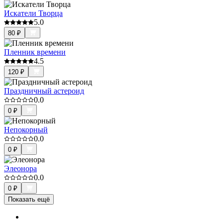
Искатели Творца
5.0
80
₽
Пленник времени
4.5
120
₽
Праздничный астероид
0.0
0
₽
Непокорный
0.0
0
₽
Элеонора
0.0
0
₽
Показать ещё