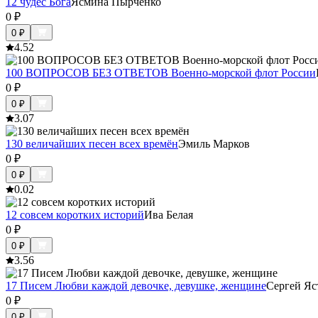
12 чудес Бога
Ясмина Пырченко
0
₽
0
₽
4.5
2
100 ВОПРОСОВ БЕЗ ОТВЕТОВ Военно-морской флот России
0
₽
0
₽
3.0
7
130 величайших песен всех времён
Эмиль Марков
0
₽
0
₽
0.0
2
12 совсем коротких историй
Ива Белая
0
₽
0
₽
3.5
6
17 Писем Любви каждой девочке, девушке, женщине
Сергей Яс
0
₽
0
₽