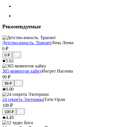
Рекомендуемые
Детство-юность. Транзит
Лена Леева
0
₽
0
₽
5.0
2
365 моментов хайку
Ингрет Нагоева
99
₽
99
₽
0.0
0
24 секрета Эзотерики
Тати Орли
100
₽
100
₽
4.4
9