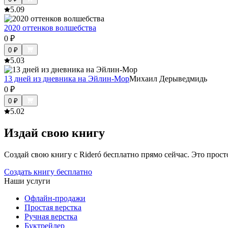
5.0
9
2020 оттенков волшебства
0
₽
0
₽
5.0
3
13 дней из дневника на Эйлин-Мор
Михаил Дерыведмидь
0
₽
0
₽
5.0
2
Издай свою книгу
Создай свою книгу с Rideró бесплатно прямо сейчас. Это просто,
Создать книгу бесплатно
Наши услуги
Офлайн-продажи
Простая верстка
Ручная верстка
Буктрейлер