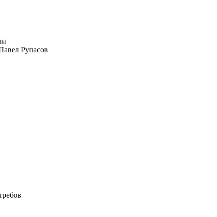
Павел Рупасов
требов