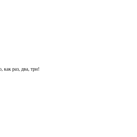
 как раз, два, три!