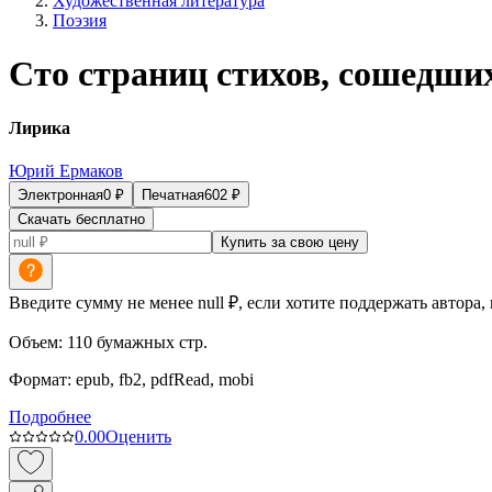
Художественная литература
Поэзия
Сто страниц стихов, сошедших
Лирика
Юрий Ермаков
Электронная
0
₽
Печатная
602
₽
Скачать бесплатно
Купить за свою цену
Введите сумму не менее null ₽, если хотите поддержать автора,
Объем:
110
бумажных стр.
Формат:
epub, fb2, pdfRead, mobi
Подробнее
0.0
0
Оценить