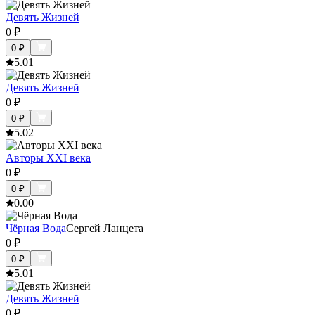
Девять Жизней
0
₽
0
₽
5.0
1
Девять Жизней
0
₽
0
₽
5.0
2
Авторы XXI века
0
₽
0
₽
0.0
0
Чёрная Вода
Сергей Ланцета
0
₽
0
₽
5.0
1
Девять Жизней
0
₽