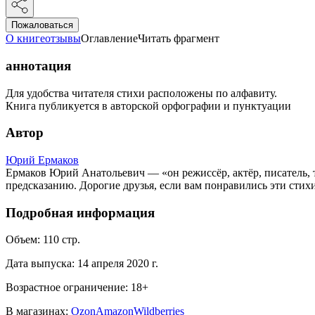
Пожаловаться
О книге
отзывы
Оглавление
Читать фрагмент
аннотация
Для удобства читателя стихи расположены по алфавиту.
Книга публикуется в авторской орфографии и пунктуации
Автор
Юрий Ермаков
Ермаков Юрий Анатольевич — «он режиссёр, актёр, писатель, т
предсказанию. Дорогие друзья, если вам понравились эти стихи
Подробная информация
Объем:
110
стр.
Дата выпуска:
14 апреля 2020 г.
Возрастное ограничение:
18
+
В магазинах:
Ozon
Amazon
Wildberries