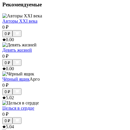
Рекомендуемые
Авторы XXI века
0
₽
0
₽
0.0
0
Девять жизней
0
₽
0
₽
0.0
0
Чёрный ящик
Арго
0
₽
0
₽
5.0
2
Целься в сердце
0
₽
0
₽
5.0
4