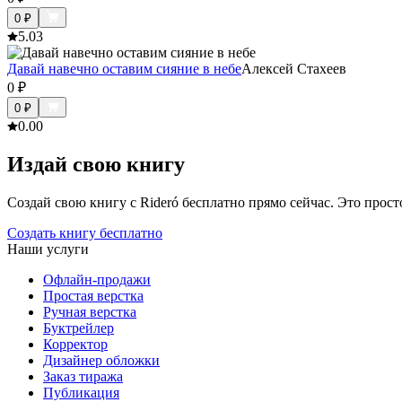
0
₽
5.0
3
Давай навечно оставим сияние в небе
Алексей Стахеев
0
₽
0
₽
0.0
0
Издай свою книгу
Создай свою книгу с Rideró бесплатно прямо сейчас. Это просто,
Создать книгу бесплатно
Наши услуги
Офлайн-продажи
Простая верстка
Ручная верстка
Буктрейлер
Корректор
Дизайнер обложки
Заказ тиража
Публикация