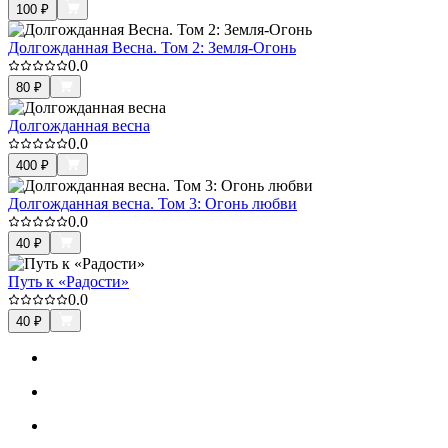
100
₽
Долгожданная Весна. Том 2: Земля-Огонь
0.0
80
₽
Долгожданная весна
0.0
400
₽
Долгожданная весна. Том 3: Огонь любви
0.0
40
₽
Путь к «Радости»
0.0
40
₽