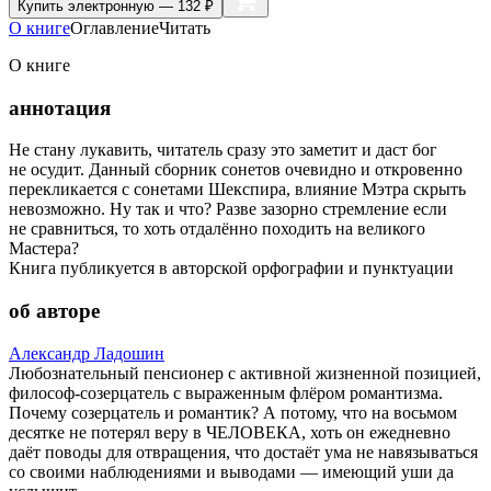
Купить
электронную — 132 ₽
О книге
Оглавление
Читать
О книге
аннотация
Не стану лукавить, читатель сразу это заметит и даст бог
не осудит. Данный сборник сонетов очевидно и откровенно
перекликается с сонетами Шекспира, влияние Мэтра скрыть
невозможно. Ну так и что? Разве зазорно стремление если
не сравниться, то хоть отдалённо походить на великого
Мастера?
Книга публикуется в авторской орфографии и пунктуации
об авторе
Александр Ладошин
Любознательный пенсионер с активной жизненной позицией,
философ-созерцатель с выраженным флёром романтизма.
Почему созерцатель и романтик? А потому, что на восьмом
десятке не потерял веру в ЧЕЛОВЕКА, хоть он ежедневно
даёт поводы для отвращения, что достаёт ума не навязываться
со своими наблюдениями и выводами — имеющий уши да