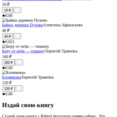
10
₽
10
₽
0.0
0
Байки деревни Пухово
Алевтина Афанасьева
40
₽
40
₽
0.0
21
Беру от неба — тишину
Терентiй Травнiкъ
160
₽
160
₽
0.0
0
Бломмоны
Терентiй Травнiкъ
120
₽
120
₽
0.0
0
Издай свою книгу
Создай свою книгу с Rideró бесплатно прямо сейчас. Это