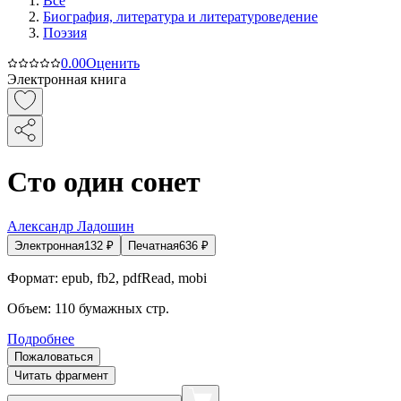
Все
Биография, литература и литературоведение
Поэзия
0.0
0
Оценить
Электронная книга
Сто один сонет
Александр Ладошин
Электронная
132
₽
Печатная
636
₽
Формат:
epub, fb2, pdfRead, mobi
Объем:
110
бумажных стр.
Подробнее
Пожаловаться
Читать фрагмент