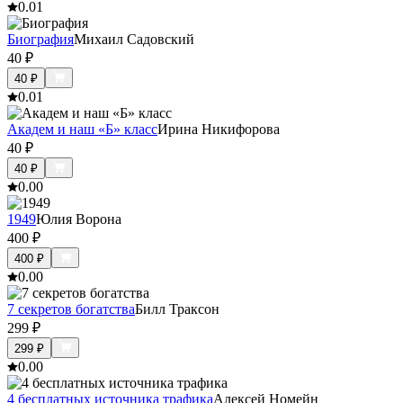
0.0
1
Биография
Михаил Садовский
40
₽
40
₽
0.0
1
Академ и наш «Б» класс
Ирина Никифорова
40
₽
40
₽
0.0
0
1949
Юлия Ворона
400
₽
400
₽
0.0
0
7 секретов богатства
Билл Траксон
299
₽
299
₽
0.0
0
4 бесплатных источника трафика
Алексей Номейн