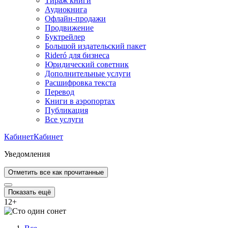
Тираж книги
Аудиокнига
Офлайн-продажи
Продвижение
Буктрейлер
Большой издательский пакет
Rideró для бизнеса
Юридический советник
Дополнительные услуги
Расшифровка текста
Перевод
Книги в аэропортах
Публикация
Все услуги
Кабинет
Кабинет
Уведомления
Отметить все как прочитанные
Показать ещё
12
+