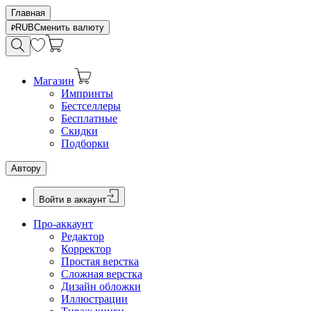
Главная
RUB
Сменить валюту
Магазин
Импринты
Бестселлеры
Бесплатные
Скидки
Подборки
Автору
Войти в аккаунт
Про-аккаунт
Редактор
Корректор
Простая верстка
Сложная верстка
Дизайн обложки
Иллюстрации