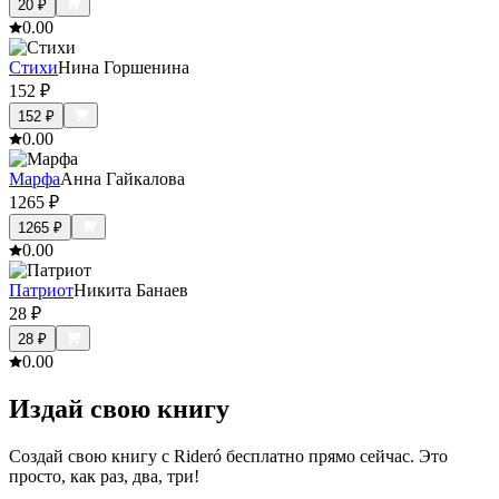
20
₽
0.0
0
Стихи
Нина Горшенина
152
₽
152
₽
0.0
0
Марфа
Анна Гайкалова
1265
₽
1265
₽
0.0
0
Патриот
Никита Банаев
28
₽
28
₽
0.0
0
Издай свою книгу
Создай свою книгу с Rideró бесплатно прямо сейчас. Это
просто, как раз, два, три!