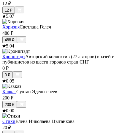
12
₽
12
₽
5.0
7
Хоризия
Светлана Гелеч
488
₽
488
₽
5.0
4
Кронштадт
Авторский коллектив (27 авторов) врачей и
публицистов из шести городов стран СНГ
0
₽
0
₽
0.0
5
Кавказ
Султан Эдельгереев
200
₽
200
₽
0.0
0
Стихи
Елена Николаева-Цыганкова
20
₽