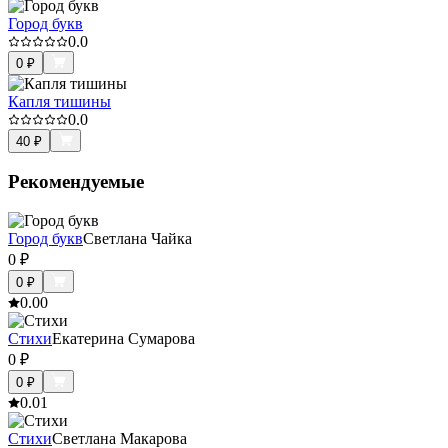
Город букв
0.0
0
₽
Капля тишины
0.0
40
₽
Рекомендуемые
Город букв
Светлана Чайка
0
₽
0
₽
0.0
0
Стихи
Екатерина Сумарова
0
₽
0
₽
0.0
1
Стихи
Светлана Макарова