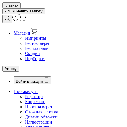
Главная
RUB
Сменить валюту
Магазин
Импринты
Бестселлеры
Бесплатные
Скидки
Подборки
Автору
Войти в аккаунт
Про-аккаунт
Редактор
Корректор
Простая верстка
Сложная верстка
Дизайн обложки
Иллюстрации