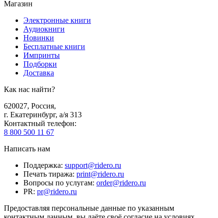
Магазин
Электронные книги
Аудиокниги
Новинки
Бесплатные книги
Импринты
Подборки
Доставка
Как нас найти?
620027
,
Россия
,
г. Екатеринбург, а/я 313
Контактный телефон
:
8 800 500 11 67
Написать нам
Поддержка
:
support@ridero.ru
Печать тиража
:
print@ridero.ru
Вопросы по услугам
:
order@ridero.ru
PR
:
pr@ridero.ru
Предоставляя персональные данные по указанным
контактным данным, вы даёте своё согласие на условиях,