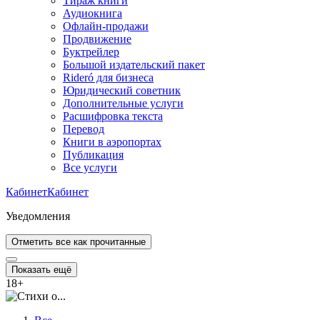
Тираж книги
Аудиокнига
Офлайн-продажи
Продвижение
Буктрейлер
Большой издательский пакет
Rideró для бизнеса
Юридический советник
Дополнительные услуги
Расшифровка текста
Перевод
Книги в аэропортах
Публикация
Все услуги
Кабинет
Кабинет
Уведомления
Отметить все как прочитанные
Показать ещё
18
+