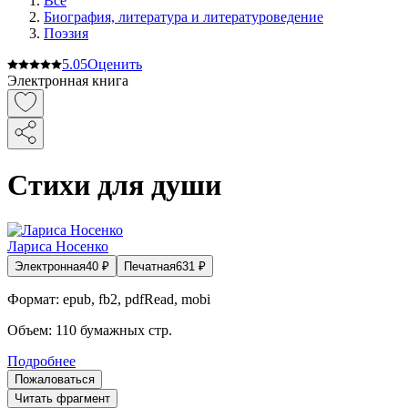
Все
Биография, литература и литературоведение
Поэзия
5.0
5
Оценить
Электронная книга
Стихи для души
Лариса Носенко
Электронная
40
₽
Печатная
631
₽
Формат:
epub, fb2, pdfRead, mobi
Объем:
110
бумажных стр.
Подробнее
Пожаловаться
Читать фрагмент