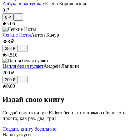
Азбука в частушках
Елена Королевская
0
₽
0
₽
5.0
6
Легкие Ноты
Антон Качур
388
₽
388
₽
4.5
10
Цапля белая гуляет
Андрей Лапшин
200
₽
200
₽
0.0
0
Издай свою книгу
Создай свою книгу с Rideró бесплатно прямо сейчас. Это
просто, как раз, два, три!
Создать книгу бесплатно
Наши услуги