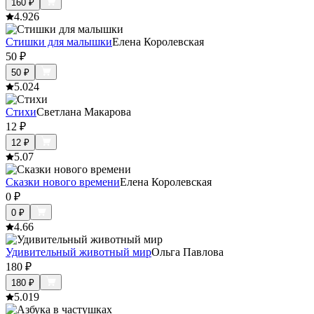
160
₽
4.9
26
Стишки для малышки
Елена Королевская
50
₽
50
₽
5.0
24
Стихи
Светлана Макарова
12
₽
12
₽
5.0
7
Сказки нового времени
Елена Королевская
0
₽
0
₽
4.6
6
Удивительный животный мир
Ольга Павлова
180
₽
180
₽
5.0
19