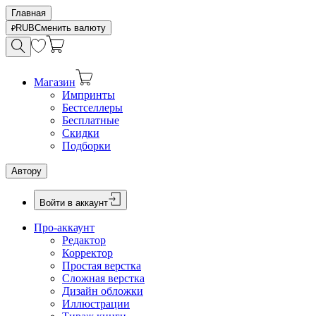
Главная
RUB
Сменить валюту
Магазин
Импринты
Бестселлеры
Бесплатные
Скидки
Подборки
Автору
Войти в аккаунт
Про-аккаунт
Редактор
Корректор
Простая верстка
Сложная верстка
Дизайн обложки
Иллюстрации