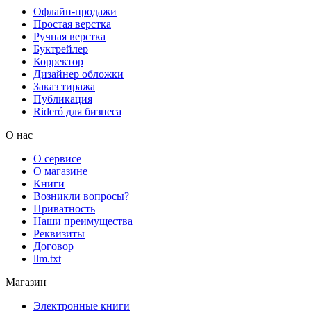
Офлайн-продажи
Простая верстка
Ручная верстка
Буктрейлер
Корректор
Дизайнер обложки
Заказ тиража
Публикация
Rideró для бизнеса
О нас
О сервисе
О магазине
Книги
Возникли вопросы?
Приватность
Наши преимущества
Реквизиты
Договор
llm.txt
Магазин
Электронные книги