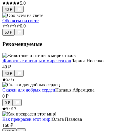
5.0
40
₽
Обо всем на свете
0.0
60
₽
Рекомендуемые
Животные и птицы в мире стихов
Лариса Носенко
40
₽
40
₽
5.0
5
Сказки для добрых сердец
Наталья Абрамцева
0
₽
0
₽
5.0
13
Как прекрасен этот мир!
Ольга Павлова
160
₽