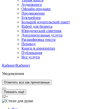
Тираж книги
Аудиокнига
Офлайн-продажи
Продвижение
Буктрейлер
Большой издательский пакет
Rideró для бизнеса
Юридический советник
Дополнительные услуги
Расшифровка текста
Перевод
Книги в аэропортах
Публикация
Все услуги
Кабинет
Кабинет
Уведомления
Отметить все как прочитанные
Показать ещё
12
+