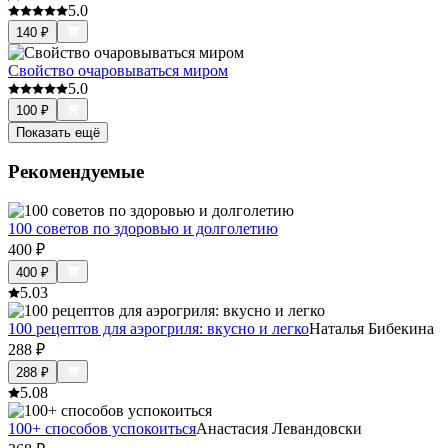
5.0
140
₽
Свойство очаровываться миром
5.0
100
₽
Показать ещё
Рекомендуемые
100 советов по здоровью и долголетию
400
₽
400
₽
5.0
3
100 рецептов для аэрогриля: вкусно и легко
Наталья Бибекина
288
₽
288
₽
5.0
8
100+ способов успокоиться
Анастасия Левандовски