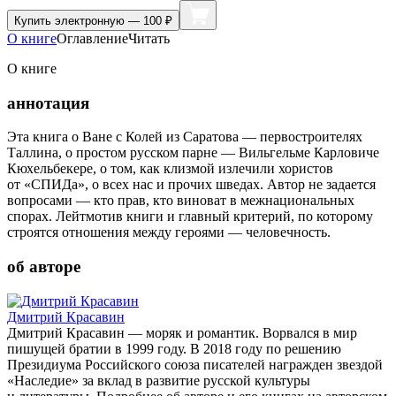
Купить
электронную — 100 ₽
О книге
Оглавление
Читать
О книге
аннотация
Эта книга о Ване с Колей из Саратова — первостроителях
Таллина, о простом русском парне — Вильгельме Карловиче
Кюхельбекере, о том, как клизмой излечили хористов
от «СПИДа», о всех нас и прочих шведах. Автор не задается
вопросами — кто прав, кто виноват в межнациональных
спорах. Лейтмотив книги и главный критерий, по которому
строятся отношения между героями — человечность.
об авторе
Дмитрий Красавин
Дмитрий Красавин — моряк и романтик. Ворвался в мир
пишущей братии в 1999 году. В 2018 году по решению
Президиума Российского союза писателей награжден звездой
«Наследие» за вклад в развитие русской культуры