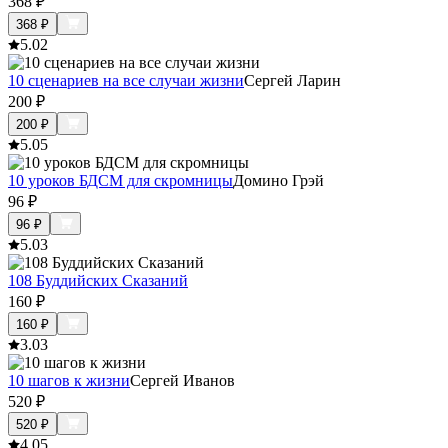
368
₽
368
₽
5.0
2
10 сценариев на все случаи жизни
Сергей Ларин
200
₽
200
₽
5.0
5
10 уроков БДСМ для скромницы
Домино Грэй
96
₽
96
₽
5.0
3
108 Буддийских Сказаний
160
₽
160
₽
3.0
3
10 шагов к жизни
Сергей Иванов
520
₽
520
₽
4.0
5