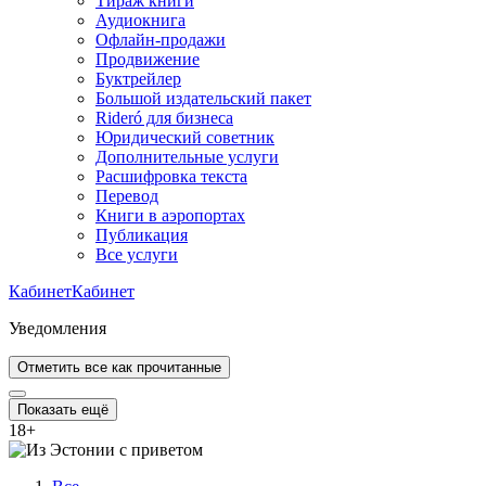
Тираж книги
Аудиокнига
Офлайн-продажи
Продвижение
Буктрейлер
Большой издательский пакет
Rideró для бизнеса
Юридический советник
Дополнительные услуги
Расшифровка текста
Перевод
Книги в аэропортах
Публикация
Все услуги
Кабинет
Кабинет
Уведомления
Отметить все как прочитанные
Показать ещё
18
+