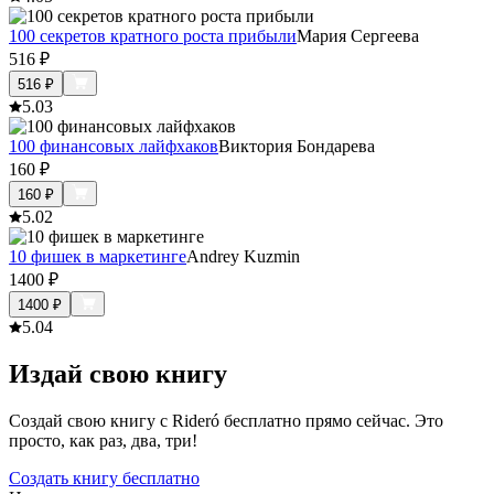
100 секретов кратного роста прибыли
Мария Сергеева
516
₽
516
₽
5.0
3
100 финансовых лайфхаков
Виктория Бондарева
160
₽
160
₽
5.0
2
10 фишек в маркетинге
Andrey Kuzmin
1400
₽
1400
₽
5.0
4
Издай свою книгу
Создай свою книгу с Rideró бесплатно прямо сейчас. Это
просто, как раз, два, три!
Создать книгу бесплатно