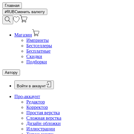
Главная
RUB
Сменить валюту
Магазин
Импринты
Бестселлеры
Бесплатные
Скидки
Подборки
Автору
Войти в аккаунт
Про-аккаунт
Редактор
Корректор
Простая верстка
Сложная верстка
Дизайн обложки
Иллюстрации