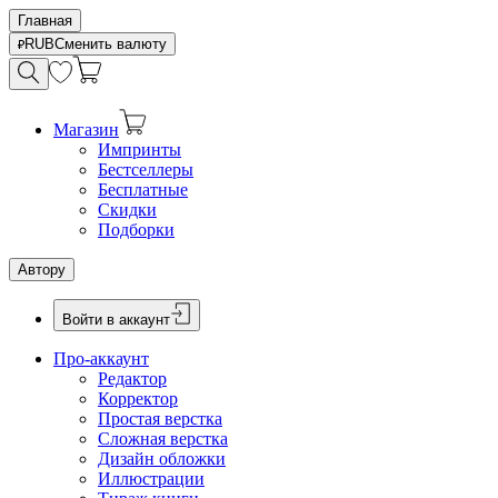
Главная
RUB
Сменить валюту
Магазин
Импринты
Бестселлеры
Бесплатные
Скидки
Подборки
Автору
Войти в аккаунт
Про-аккаунт
Редактор
Корректор
Простая верстка
Сложная верстка
Дизайн обложки
Иллюстрации