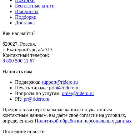
Новинки
Бесплатные книги
Импринты
Подборки
Доставка
Как нас найти?
620027
,
Россия
,
г. Екатеринбург, а/я 313
Контактный телефон
:
8 800 500 11 67
Написать нам
Поддержка
:
support@ridero.ru
Печать тиража
:
print@ridero.ru
Вопросы по услугам
:
order@ridero.ru
PR
:
pr@ridero.ru
Предоставляя персональные данные по указанным
контактным данным, вы даёте своё согласие на условиях,
определенных
Политикой обработки персональных данных
Последние новости