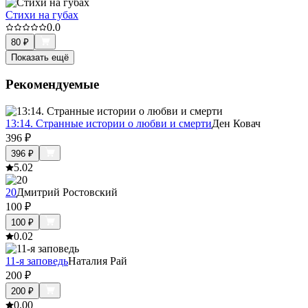
Стихи на губах
0.0
80
₽
Показать ещё
Рекомендуемые
13:14. Странные истории о любви и смерти
Ден Ковач
396
₽
396
₽
5.0
2
20
Дмитрий Ростовский
100
₽
100
₽
0.0
2
11-я заповедь
Наталия Рай
200
₽
200
₽
0.0
0