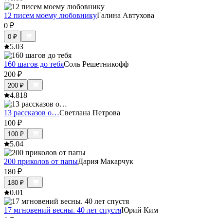
12 писем моему любовнику
Галина Автухова
0
₽
0
₽
5.0
3
160 шагов до тебя
Соль Решетникофф
200
₽
200
₽
4.8
18
13 рассказов о…
Светлана Петрова
100
₽
100
₽
5.0
4
200 приколов от папы
Дария Макарчук
180
₽
180
₽
0.0
1
17 мгновений весны. 40 лет спустя
Юрий Ким