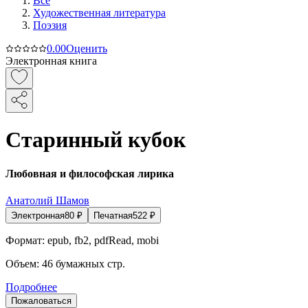
Все
Художественная литература
Поэзия
0.0
0
Оценить
Электронная книга
Старинный кубок
Любовная и философская лирика
Анатолий Шамов
Электронная
80
₽
Печатная
522
₽
Формат:
epub, fb2, pdfRead, mobi
Объем:
46
бумажных стр.
Подробнее
Пожаловаться