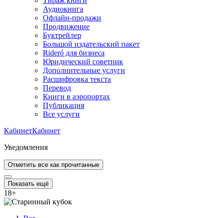
Тираж книги
Аудиокнига
Офлайн-продажи
Продвижение
Буктрейлер
Большой издательский пакет
Rideró для бизнеса
Юридический советник
Дополнительные услуги
Расшифровка текста
Перевод
Книги в аэропортах
Публикация
Все услуги
Кабинет
Кабинет
Уведомления
Отметить все как прочитанные
Показать ещё
18
+