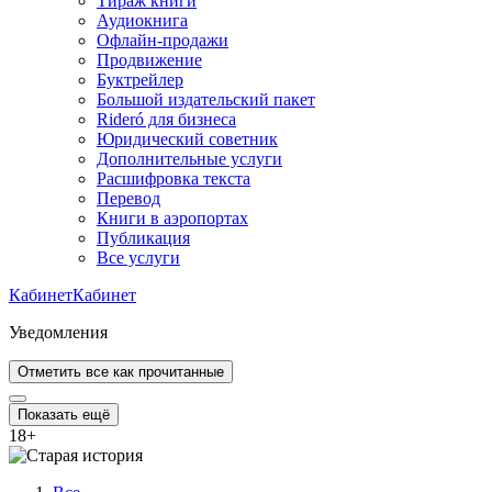
Тираж книги
Аудиокнига
Офлайн-продажи
Продвижение
Буктрейлер
Большой издательский пакет
Rideró для бизнеса
Юридический советник
Дополнительные услуги
Расшифровка текста
Перевод
Книги в аэропортах
Публикация
Все услуги
Кабинет
Кабинет
Уведомления
Отметить все как прочитанные
Показать ещё
18
+