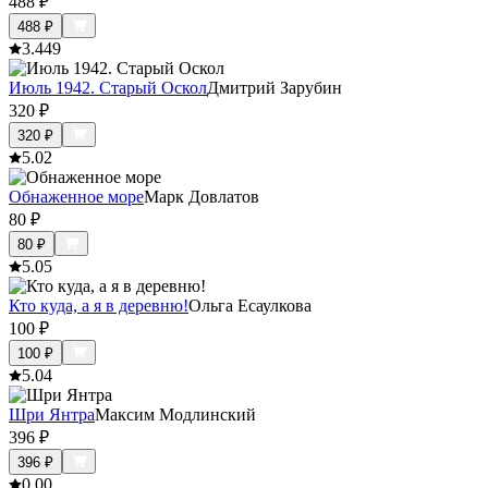
488
₽
488
₽
3.4
49
Июль 1942. Старый Оскол
Дмитрий Зарубин
320
₽
320
₽
5.0
2
Обнаженное море
Марк Довлатов
80
₽
80
₽
5.0
5
Кто куда, а я в деревню!
Ольга Есаулкова
100
₽
100
₽
5.0
4
Шри Янтра
Максим Модлинский
396
₽
396
₽
0.0
0