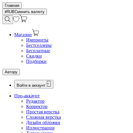
Главная
RUB
Сменить валюту
Магазин
Импринты
Бестселлеры
Бесплатные
Скидки
Подборки
Автору
Войти в аккаунт
Про-аккаунт
Редактор
Корректор
Простая верстка
Сложная верстка
Дизайн обложки
Иллюстрации