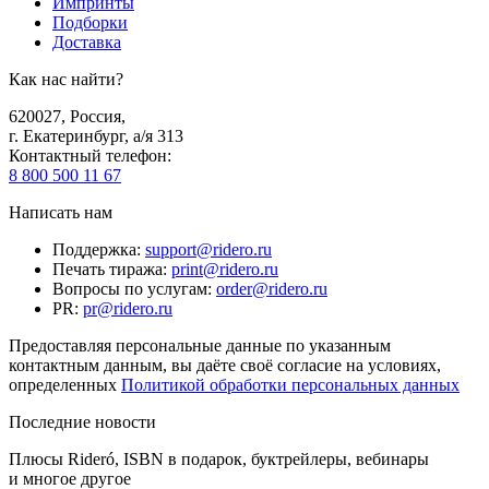
Импринты
Подборки
Доставка
Как нас найти?
620027
,
Россия
,
г. Екатеринбург, а/я 313
Контактный телефон
:
8 800 500 11 67
Написать нам
Поддержка
:
support@ridero.ru
Печать тиража
:
print@ridero.ru
Вопросы по услугам
:
order@ridero.ru
PR
:
pr@ridero.ru
Предоставляя персональные данные по указанным
контактным данным, вы даёте своё согласие на условиях,
определенных
Политикой обработки персональных данных
Последние новости
Плюсы Rideró, ISBN в подарок, буктрейлеры, вебинары
и многое другое