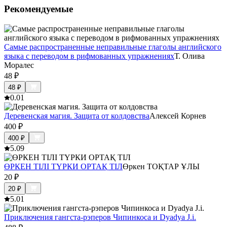
Рекомендуемые
Самые распространенные неправильные глаголы английского
языка с переводом в рифмованных упражнениях
Т. Олива
Моралес
48
₽
48
₽
0.0
1
Деревенская магия. Защита от колдовства
Алексей Корнев
400
₽
400
₽
5.0
9
ӨРКЕН ТІЛІ ТҮРКИ ОРТАҚ ТІЛ
Өркен ТОҚТАР ҰЛЫ
20
₽
20
₽
5.0
1
Приключения гангста-рэперов Чипинкоса и Dyadya J.i.