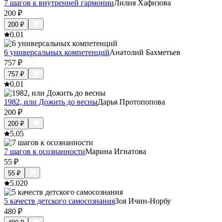
7 шагов к внутренней гармонии
Лилия Хафизова
200
₽
200
₽
0.0
1
6 универсальных компетенций
Анатолий Бахметьев
757
₽
757
₽
0.0
1
1982, или Дожить до весны
Дарья Протопопова
200
₽
200
₽
5.0
5
7 шагов к осознанности
Марина Игнатова
55
₽
55
₽
5.0
20
5 качеств детского самосознания
Зоя Ичин-Норбу
480
₽