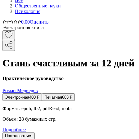
Все
Общественные науки
Психология
0.0
0
Оценить
Электронная книга
Стань счастливым за 12 дней
Практическое руководство
Роман Медведев
Электронная
400
₽
Печатная
683
₽
Формат:
epub, fb2, pdfRead, mobi
Объем:
28
бумажных стр.
Подробнее
Пожаловаться