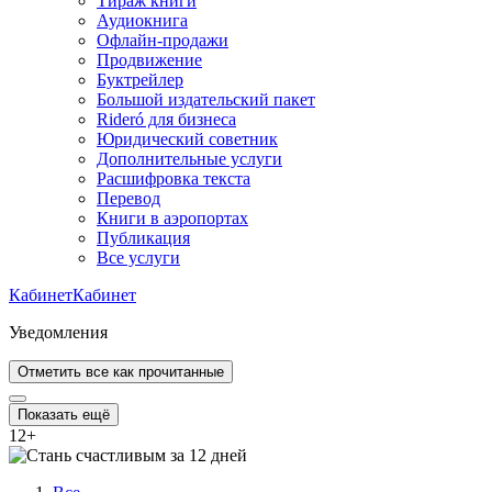
Тираж книги
Аудиокнига
Офлайн-продажи
Продвижение
Буктрейлер
Большой издательский пакет
Rideró для бизнеса
Юридический советник
Дополнительные услуги
Расшифровка текста
Перевод
Книги в аэропортах
Публикация
Все услуги
Кабинет
Кабинет
Уведомления
Отметить все как прочитанные
Показать ещё
12
+