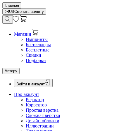
Главная
RUB
Сменить валюту
Магазин
Импринты
Бестселлеры
Бесплатные
Скидки
Подборки
Автору
Войти в аккаунт
Про-аккаунт
Редактор
Корректор
Простая верстка
Сложная верстка
Дизайн обложки
Иллюстрации