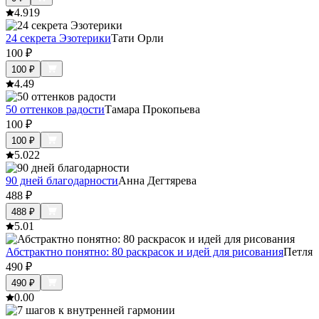
4.9
19
24 секрета Эзотерики
Тати Орли
100
₽
100
₽
4.4
9
50 оттенков радости
Тамара Прокопьева
100
₽
100
₽
5.0
22
90 дней благодарности
Анна Дегтярева
488
₽
488
₽
5.0
1
Абстрактно понятно: 80 раскрасок и идей для рисования
Петля
490
₽
490
₽
0.0
0