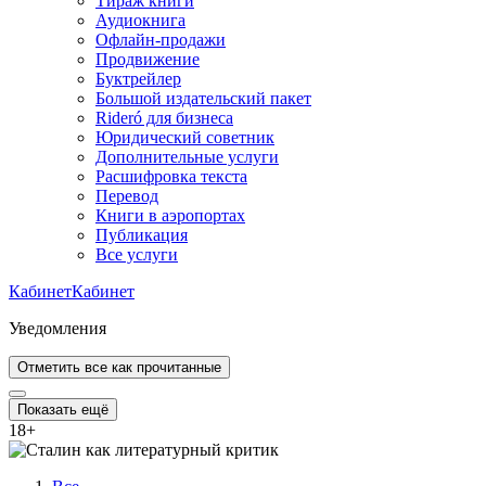
Тираж книги
Аудиокнига
Офлайн-продажи
Продвижение
Буктрейлер
Большой издательский пакет
Rideró для бизнеса
Юридический советник
Дополнительные услуги
Расшифровка текста
Перевод
Книги в аэропортах
Публикация
Все услуги
Кабинет
Кабинет
Уведомления
Отметить все как прочитанные
Показать ещё
18
+