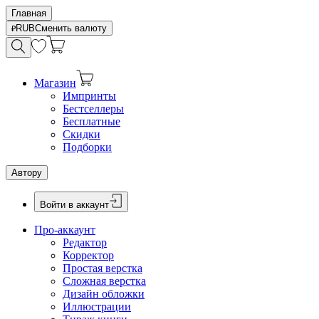
Главная
RUB
Сменить валюту
Магазин
Импринты
Бестселлеры
Бесплатные
Скидки
Подборки
Автору
Войти в аккаунт
Про-аккаунт
Редактор
Корректор
Простая верстка
Сложная верстка
Дизайн обложки
Иллюстрации