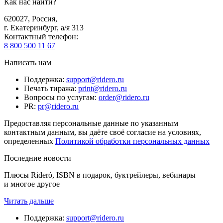
Как нас найти?
620027
,
Россия
,
г. Екатеринбург, а/я 313
Контактный телефон
:
8 800 500 11 67
Написать нам
Поддержка
:
support@ridero.ru
Печать тиража
:
print@ridero.ru
Вопросы по услугам
:
order@ridero.ru
PR
:
pr@ridero.ru
Предоставляя персональные данные по указанным
контактным данным, вы даёте своё согласие на условиях,
определенных
Политикой обработки персональных данных
Последние новости
Плюсы Rideró, ISBN в подарок, буктрейлеры, вебинары
и многое другое
Читать дальше
Поддержка
:
support@ridero.ru