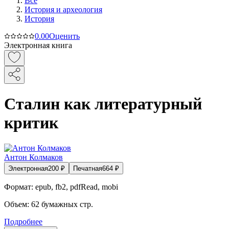
Все
История и археология
История
0.0
0
Оценить
Электронная книга
Сталин как литературный
критик
Антон Колмаков
Электронная
200
₽
Печатная
664
₽
Формат:
epub, fb2, pdfRead, mobi
Объем:
62
бумажных стр.
Подробнее