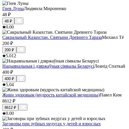
Гнев Луны
Людмила Мироненко
48
₽
48
₽
0.0
0
Сакральный Казахстан. Святыни Древнего Тараза
Михаил Тё
200
₽
200
₽
5.0
12
Нацыянальныя і дзяржаўныя сімвалы Беларусі
Леанід Спаткай
400
₽
400
₽
5.0
4
Живи здоровым (мудрость китайской медицины)
Павел Ким
8612
₽
8612
₽
0.0
0
Заговоры при зубных недугах у детей и взрослых