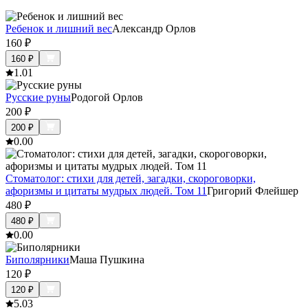
Ребенок и лишний вес
Александр Орлов
160
₽
160
₽
1.0
1
Русские руны
Родогой Орлов
200
₽
200
₽
0.0
0
Стоматолог: стихи для детей, загадки, скороговорки,
афоризмы и цитаты мудрых людей. Том 11
Григорий Флейшер
480
₽
480
₽
0.0
0
Биполярники
Маша Пушкина
120
₽
120
₽
5.0
3