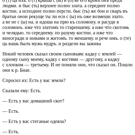
о (т) ца ихъ. о (т) крыша с (ы) н (о) ве его кровъ онъ предъ
людми. и быс (ть) верхнее полно злата. а середнее полно
костии. а исподнее полно персти. быс (ть) же бои и сваръ въ
братьи онои рекуще ты ли еси с (ы) нъ оже возмеши злато.
а ве не с (ы) на. и идоша на прю къ соломону. и расуди я
соломонъ. иже что златомъ то стареишему. а иже что скотомь
и челядью. то середнему. по разуму костии. а иже что
виногради и нивами и житомъ. то меншему. и рече имъ. о (те)
ць вашь былъ мужь мудръ. и раздели вы зажива
Некий человек сказал своим сыновьям: кадку с землей —
одному сыну моему, кадку с костями — другому, а кадку
с хлопком — третьему. И не поняли они, что сказал он. Пошли
они к р. Бнае.
Спросил их: Есть у вас земли?
Сказали ему: Есть.
— Есть у вас домашний скот?
— Есть.
— Есть у вас стеганые одеяла?
— Есть.