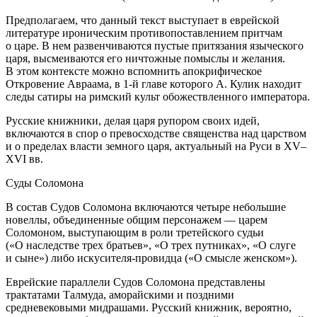
Предполагаем, что данный текст выступает в еврейской
литературе ироническим противопоставлением притчам
о царе. В нем развенчиваются пустые притязания языческого
царя, высмеиваются его ничтожные помыслы и желания.
В этом контексте можно вспомнить апокрифическое
Откровение Авраама
, в 1-й главе которого А. Кулик находит
следы сатиры на римский культ обожествленного императора.
Русские книжники, делая царя рупором своих идей,
включаются в спор о превосходстве священства над царством
и о пределах власти земного царя, актуальный на Руси в XV–
XVI вв.
Суды Соломона
В состав
Судов Соломона
включаются четыре небольшие
новеллы, объединенные общим персонажем — царем
Соломоном, выступающим в роли третейского судьи
(«О наследстве трех братьев», «О трех путниках», «О слуге
и сыне») либо искусителя-провидца («О смысле женском»).
Еврейские параллели
Судов Соломона
представлены
трактатами Талмуда, аморайскими и поздними
средневековыми мидрашами. Русский книжник, вероятно,