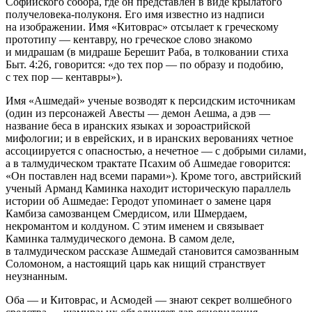
Софийского собора, где он представлен в виде крылатого
получеловека-полуконя. Его имя известно из надписи
на изображении
. Имя «Китоврас» отсылает к греческому
прототипу —
кентавру
, но греческое слово знакомо
и мидрашам (в мидраше
Берешит Раба
, в толковании стиха
Быт. 4:26, говорится: «до тех пор — по образу и подобию,
с тех пор —
кентавры
»).
Имя «Ашмедай» ученые возводят к персидским источникам
(один из персонажей
Авесты
— демон
Аешма
, а
дэв
—
название беса в иранских языках и зороастрийской
мифологии; и в еврейских, и в иранских верованиях четное
ассоциируется с опасностью, а нечетное — с добрыми силами
,
а в талмудическом трактате
Псахим
об Ашмедае говорится:
«
Он поставлен над всеми парами
»). Кроме того, австрийский
ученый Арманд Каминка находит историческую параллель
истории об Ашмедае: Геродот упоминает о замене царя
Камбиза самозванцем Смердисом, или Шмердаем,
некромантом и колдуном. С этим именем и связывает
Каминка талмудического демона
. В самом деле,
в талмудическом рассказе Ашмедай становится самозванным
Соломоном, а настоящий царь как нищий странствует
неузнанным.
Оба — и Китоврас, и Асмодей — знают секрет волшебного