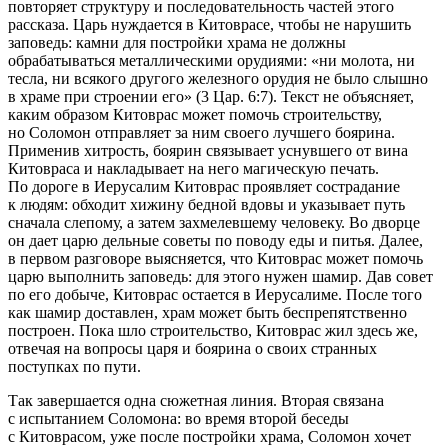
повторяет структуру и последовательность частей этого
рассказа. Царь нуждается в Китоврасе, чтобы не нарушить
заповедь: камни для постройки храма не должны
обрабатываться металлическими орудиями: «
ни молота, ни
тесла, ни всякого другого железного орудия не было слышно
в храме при строении его
» (3 Цар. 6:7). Текст не объясняет,
каким образом Китоврас может помочь строительству,
но Соломон отправляет за ним своего лучшего боярина.
Применив хитрость, боярин связывает уснувшего от вина
Китовраса и накладывает на него магическую печать.
По дороге в Иерусалим Китоврас проявляет сострадание
к людям: обходит хижину бедной вдовы и указывает путь
сначала слепому, а затем захмелевшему человеку. Во дворце
он дает царю дельные советы по поводу еды и питья. Далее,
в первом разговоре выясняется, что Китоврас может помочь
царю выполнить заповедь: для этого нужен
шамир
. Дав совет
по его добыче, Китоврас остается в Иерусалиме. После того
как
шамир
доставлен, храм может быть беспрепятственно
построен. Пока шло строительство, Китоврас жил здесь же,
отвечая на вопросы царя и боярина о своих странных
поступках по пути.
Так завершается одна сюжетная линия. Вторая связана
с испытанием Соломона: во время второй беседы
с Китоврасом, уже после постройки храма, Соломон хочет