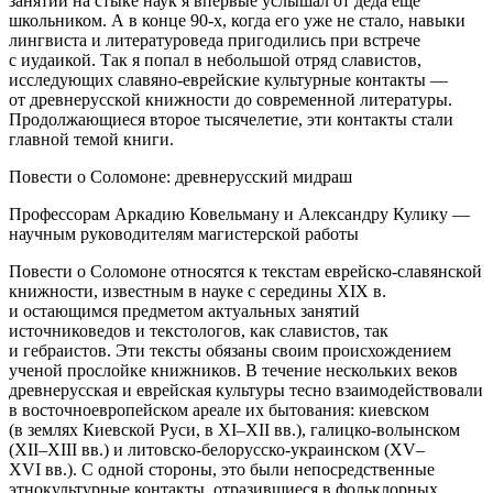
занятий на стыке наук я впервые услышал от деда еще
школьником. А в конце 90-х, когда его уже не стало, навыки
лингвиста и литературоведа пригодились при встрече
с иудаикой. Так я попал в небольшой отряд славистов,
исследующих славяно-еврейские культурные контакты —
от древнерусской книжности до современной литературы.
Продолжающиеся второе тысячелетие, эти контакты стали
главной темой книги.
Повести о Соломоне: древнерусский мидраш
Профессорам Аркадию Ковельману и Александру Кулику —
научным руководителям магистерской работы
Повести о Соломоне относятся к текстам еврейско-славянской
книжности, известным в науке с середины XIX в.
и остающимся предметом актуальных занятий
источниковедов и текстологов, как славистов, так
и гебраистов
. Эти тексты обязаны своим происхождением
ученой прослойке книжников. В течение нескольких веков
древнерусская и еврейская культуры тесно взаимодействовали
в восточноевропейском ареале их бытования: киевском
(в землях Киевской Руси, в XI–XII вв.), галицко-волынском
(XII–XIII вв.) и литовско-белорусско-украинском (XV–
XVI вв.). С одной стороны, это были непосредственные
этнокультурные контакты, отразившиеся в фольклорных