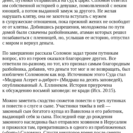
денег, путники отправились на суд к царю. Соломон ответил
им собственной историей о девушке, помолвленной с неким
юношей, а потом выданной замуж за другого. Не желая
нарушать клятву, она не захотела вступать с мужем
в супружеские отношения, пока прежний жених не освободит
ее от клятвы. Добившись разрешения, молодожены по пути
домой были схвачены разбойниками, атаман которых решил
позабавиться с пленницей, но, услышав ее историю, отпустил
с миром и вернул деньги.
По завершении рассказа Соломон задал троим путникам
вопрос, кто из героев оказался благороднее других. Все
ответили по-разному, но тот, кто признал самым благородным
разбойника, добавив, что деньги тот мог и не возвращать, был
изобличен Соломоном как вор. Источником этого Суда стал
«
Мидраш Асерет а-диброт
» (
Мидраш на десять заповедей
),
опубликованный А. Еллинеком
. История приурочена
к обсуждению восьмой заповеди: не кради (Исх. 20:15).
Можно заметить сходство сюжетов повести о трех путниках
и повести о слуге и сыне. Участники тяжбы в ней —
законный сын богатого купца из Вавилона и его работник,
выдающий себя за сына. Последний еще до рождения
законного наследника был отправлен хозяином в Иерусалим
и прижился там, превратившись в одного из приближенных
(«бояр») Соломона. Спустя некоторое время после смерти