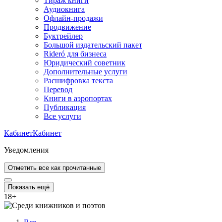
Тираж книги
Аудиокнига
Офлайн-продажи
Продвижение
Буктрейлер
Большой издательский пакет
Rideró для бизнеса
Юридический советник
Дополнительные услуги
Расшифровка текста
Перевод
Книги в аэропортах
Публикация
Все услуги
Кабинет
Кабинет
Уведомления
Отметить все как прочитанные
Показать ещё
18
+