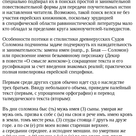
специально подбирал их в поисках простой и занимательной
повествовательной формы для передачи поучительных истин
и наставления читателя. Возможно, такой поиск велся не без
участия еврейских книжников, поскольку эрудицией
в специфической области раввинистической литературы мало
кто обладал за пределами круга законоучителей-талмудистов.
Особенности поэтики и стилистики древнерусских
Судов
Соломона
подчинены задаче подчеркнуть их назидательность
и занимательность: замена имен (напр., р. Бная — Соломон)
или присвоение имени безымянному персонажу (Декир
в повести «О смысле женском»); сокращение текста и его
русификация за счет введения знакомых реалий; практически
полная нивелировка еврейской специфики.
Первым среди других судов обычно идет суд о наследстве
трех братьев. Ввиду небольшого объема, приведем палейный
текст (первым, с упрощением орфографии) и перевод
талмудического текста (вторым):
Въ дни соломона быс (ть) мужь имея (3) сыны. умирая же
мужь онъ. призва к собе с (ы) ны своя и рече имъ. имею кровъ
в земли. томъ месте река. (3) спуды стояща // другъ на друзе
горе. а по см (е) рти моеи возми стареиши верхнее.
а середьнии середнее. а исподнее меншии. по умертвии же