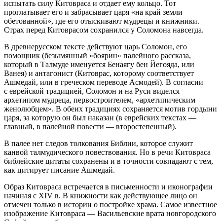
испытать силу Китовраса и отдает ему кольцо. Тот
проглатывает его и забрасывает царя «на край земли
обетованной», где его отыскивают мудрецы и книжники.
Страх перед Китоврасом сохранился у Соломона навсегда.
В древнерусском тексте действуют царь Соломон, его
помощник (безымянный «боярин» палейного рассказа,
который в Талмуде именуется
Бенаягу бен Йегояда
, или
Ванея
) и антагонист (Китоврас, которому соответствует
Ашмедай
, или в греческом переводе
Асмодей
). В согласии
с еврейской традицией, Соломон и на Руси виделся
архетипом мудреца, первостроителем, «архетипическим
женолюбцем»
. В обеих традициях сохраняется мотив гордыни
царя, за которую он был наказан (в еврейских текстах —
главный, в палейной повести — второстепенный).
В палее нет следов толкования Библии, которое служит
канвой талмудического повествования. Но в речи Китовраса
библейские цитаты сохранены и в точности совпадают с тем,
как цитирует писание Ашмедай.
Образ Китовраса встречается в письменности и иконографии
начиная с XIV в. В книжности как действующее лицо он
отмечен только в истории о постройке храма. Самое известное
изображение Китовраса — Васильевские врата новгородского