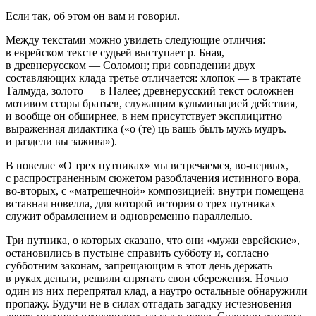
Если так, об этом он вам и говорил.
Между текстами можно увидеть следующие отличия:
в еврейском тексте судьей выступает р. Бная,
в древнерусском — Соломон; при совпадении двух
составляющих клада третье отличается: хлопок — в трактате
Талмуда, золото — в Палее; древнерусский текст осложнен
мотивом ссоры братьев, служащим кульминацией действия,
и вообще он обширнее, в нем присутствует эксплицитно
выраженная дидактика («
о (те) ць вашь былъ мужь мудръ.
и раздели вы зажива
»).
В новелле «О трех путниках» мы встречаемся, во-первых,
с распространенным сюжетом разоблачения истинного вора,
во-вторых, с «матрешечной» композицией: внутри помещена
вставная новелла, для которой история о трех путниках
служит обрамлением и одновременно параллелью.
Три путника, о которых сказано, что они «мужи еврейские»,
остановились в пустыне справить субботу и, согласно
субботним законам, запрещающим в этот день держать
в руках деньги, решили спрятать свои сбережения. Ночью
один из них перепрятал клад, а наутро остальные обнаружили
пропажу. Будучи не в силах отгадать загадку исчезновения