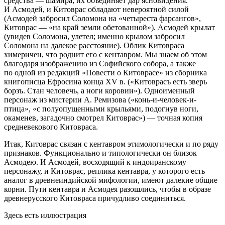
средства —
шамира
; их объединяет дар ясновидения.
И Асмодей, и Китоврас обладают невероятной силой
(Асмодей забросил Соломона на «четыреста фарсангов»,
Китоврас — «на край земли обетованной»). Асмодей крылат
(увидев Соломона, улетел; именно крылом забросил
Соломона на далекое расстояние). Облик Китовраса
химеричен, что роднит его с кентавром. Мы знаем об этом
благодаря изображению из Софийского собора, а также
по одной из редакций «Повести о Китоврасе» из сборника
книгописца Ефросина конца XV в. («
Китоврасъ есть зверь
борзъ. Стан человечь, а ноги коровии
»). Одноименный
персонаж из мистерии А. Ремизова («
конь-и-человек-и-
птица
», «
с полуопущенными крыльями, подогнув ноги,
окаменев, загадочно смотрел Китоврас
»)
— точная копия
средневекового Китовраса.
Итак, Китоврас связан с кентавром этимологически и по ряду
признаков. Функционально и типологически он близок
Асмодею. И Асмодей, восходящий к индоиранскому
персонажу, и Китоврас, реплика кентавра, у которого есть
аналог в древнеиндийской мифологии, имеют далекие общие
корни. Пути кентавра и Асмодея разошлись, чтобы в образе
древнерусского Китовраса причудливо соединиться.
Здесь есть иллюстрация