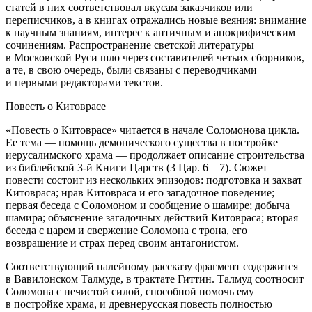
статей в них соответствовал вкусам заказчиков или
переписчиков, а в книгах отражались новые веяния: внимание
к научным знаниям, интерес к античным и апокрифическим
сочинениям. Распространение светской литературы
в Московской Руси шло через составителей четьих сборников,
а те, в свою очередь, были связаны с переводчиками
и первыми редакторами текстов.
Повесть о Китоврасе
«Повесть о Китоврасе» читается в начале Соломонова цикла.
Ее тема — помощь демонического существа в постройке
иерусалимского храма — продолжает описание строительства
из библейской
3-й Книги Царств
(3 Цар. 6—7). Сюжет
повести состоит из нескольких эпизодов: подготовка и захват
Китовраса; нрав Китовраса и его загадочное поведение;
первая беседа с Соломоном и сообщение о
шамире
; добыча
шамира
; объяснение загадочных действий Китовраса; вторая
беседа с царем и свержение Соломона с трона, его
возвращение и страх перед своим антагонистом.
Соответствующий палейному рассказу фрагмент содержится
в Вавилонском Талмуде, в трактате
Гиттин
. Талмуд соотносит
Соломона с нечистой силой, способной помочь ему
в постройке храма, и древнерусская повесть полностью