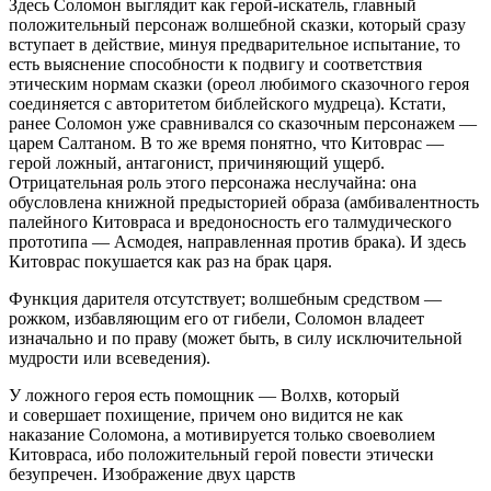
Здесь Соломон выглядит как герой-искатель, главный
положительный персонаж волшебной сказки, который сразу
вступает в действие, минуя предварительное испытание, то
есть выяснение способности к подвигу и соответствия
этическим нормам сказки (ореол любимого сказочного героя
соединяется с авторитетом библейского мудреца). Кстати,
ранее Соломон уже сравнивался со сказочным персонажем —
царем Салтаном
. В то же время понятно, что Китоврас —
герой ложный, антагонист, причиняющий ущерб.
Отрицательная роль этого персонажа неслучайна: она
обусловлена книжной предысторией образа (амбивалентность
палейного Китовраса и вредоносность его талмудического
прототипа — Асмодея, направленная против брака). И здесь
Китоврас покушается как раз на брак царя.
Функция дарителя отсутствует; волшебным средством —
рожком, избавляющим его от гибели, Соломон владеет
изначально и по праву (может быть, в силу исключительной
мудрости или всеведения).
У ложного героя есть помощник — Волхв, который
и совершает похищение, причем оно видится не как
наказание Соломона, а мотивируется только своеволием
Китовраса, ибо положительный герой повести этически
безупречен. Изображение двух царств