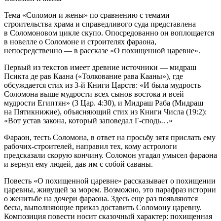
Тема «Соломон и жены» по сравнению с темами
строительства храма и справедливого суда представлена
в Соломоновом цикле скупо. Опосредованно он воплощается
в новелле о Соломоне и строителях фараона,
непосредственно — в рассказе «О похищенной царевне».
Первый из текстов имеет древние источники — мидраш
Псикта де рав Каана
(«
Толкование рава Кааны
»), где
обсуждается стих из
3-й Книги Царств:
«
И была мудрость
Соломона выше мудрости всех сынов востока и всей
мудрости Египтян
» (3 Цар. 4:30), и
Мидраш Раба
(Мидраш
на Пятикнижие), объясняющий стих из
Книги Числа
(19:2):
«
Вот устав закона, который заповедал Г-сподь
…»
Фараон, тесть Соломона, в ответ на просьбу зятя прислать ему
рабочих-строителей, направил тех, кому астрологи
предсказали скорую кончину. Соломон угадал умысел фараона
и вернул ему людей, дав им с собой саваны.
Повесть «О похищенной царевне» рассказывает о похищении
царевны, живущей за морем. Возможно, это парафраз истории
о женитьбе на дочери фараона. Здесь еще раз появляются
бесы, выполняющие приказ доставить Соломону царевну.
Композиция повести носит сказочный характер: похищенная