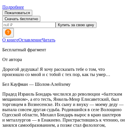
Подробнее
Пожаловаться
Скачать бесплатно
Купить за свою цену
О книге
Оглавление
Читать
Бесплатный фрагмент
От автора
Дорогой дедушка! Я хочу рассказать тебе о том, что
произошло со мной и с тобой с тех пор, как ты умер…
Бел Кауфман — Шолом-Алейхему
Прадед Израиль Бондарь числился до революции «балтским
мещанином», а его тесть, Янкель-Меир Елисаветский, был
торговцем в Вознесенске. Их сыну и внуку — моему деду —
выпала совсем другая судьба. Родившийся в селе Волощино
Одесской области, Михаил Бондарь вырос в краю шахтеров
и металлургов — в Енакиево. Пристрастившись к чтению, он
занялся самообразованием, а позже стал филологом,