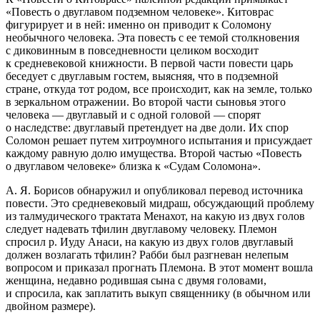
«Повесть о двуглавом подземном человеке». Китоврас
фигурирует и в ней: именно он приводит к Соломону
необычного человека. Эта повесть с ее темой столкновения
с диковинным в повседневности целиком восходит
к средневековой книжности. В первой части повести царь
беседует с двуглавым гостем, выясняя, что в подземной
стране, откуда тот родом, все происходит, как на земле, только
в зеркальном отражении. Во второй части сыновья этого
человека — двуглавый и с одной головой — спорят
о наследстве: двуглавый претендует на две доли. Их спор
Соломон решает путем хитроумного испытания и присуждает
каждому равную долю имущества. Второй частью «Повесть
о двуглавом человеке» близка к «Судам Соломона».
А. Я. Борисов обнаружил и опубликовал перевод источника
повести. Это средневековый мидраш, обсуждающий проблему
из талмудического трактата
Менахот
, на какую из двух голов
следует надевать
тфилин
двуглавому человеку. Племон
спросил р. Иуду Анаси, на какую из двух голов двуглавый
должен возлагать тфилин? Рабби был разгневан нелепым
вопросом и приказал прогнать Племона. В этот момент вошла
женщина, недавно родившая сына с двумя головами,
и спросила, как заплатить выкуп священнику (в обычном или
двойном размере)
.