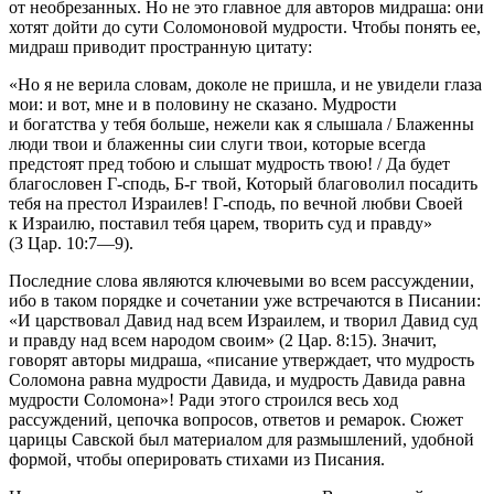
от необрезанных. Но не это главное для авторов мидраша: они
хотят дойти до сути Соломоновой мудрости. Чтобы понять ее,
мидраш приводит пространную цитату:
«Но я не верила словам, доколе не пришла, и не увидели глаза
мои: и вот, мне и в половину не сказано. Мудрости
и богатства у тебя больше, нежели как я слышала / Блаженны
люди твои и блаженны сии слуги твои, которые всегда
предстоят пред тобою и слышат мудрость твою! / Да будет
благословен Г-сподь, Б-г твой, Который благоволил посадить
тебя на престол Израилев! Г-сподь, по вечной любви Своей
к Израилю, поставил тебя царем, творить
суд и правду
»
(3 Цар. 10:7—9).
Последние слова являются ключевыми во всем рассуждении,
ибо в таком порядке и сочетании уже встречаются в Писании:
«
И царствовал Давид над всем Израилем, и творил Давид
суд
и правду
над всем народом своим
» (2 Цар. 8:15). Значит,
говорят авторы мидраша, «
писание утверждает, что мудрость
Соломона равна мудрости Давида, и мудрость Давида равна
мудрости Соломона
»! Ради этого строился весь ход
рассуждений, цепочка вопросов, ответов и ремарок. Сюжет
царицы Савской был материалом для размышлений, удобной
формой, чтобы оперировать стихами из Писания.