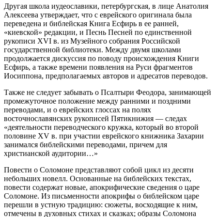
Другая школа иудеославики, петербургская, в лице Анатолия
Алексеева утверждает, что с еврейского оригинала была
переведена и библейская
Книга Есфирь
в ее ранней,
«киевской» редакции, и
Песнь Песней
по единственной
рукописи XVI в. из Музейного собрания Российской
государственной библиотеки
. Между двумя школами
продолжается дискуссия по поводу происхождения
Книги
Есфирь
, а также времени появления на Руси фрагментов
Иосиппона
, предполагаемых авторов и адресатов переводов.
Также не следует забывать о
Псалтыри Феодора
, занимающей
промежуточное положение между ранними и поздними
переводами, и о еврейских глоссах на полях
восточнославянских рукописей
Пятикнижия
— следах
«деятельности переводческого кружка, который во второй
половине XV в. при участии еврейского книжника Захарии
занимался библейскими переводами, причем для
христианской аудитории…»
Повести о Соломоне представляют собой цикл из десяти
небольших новелл. Основанные на библейских текстах,
повести содержат новые, апокрифические сведения о царе
Соломоне. Из письменности апокрифы о библейском царе
перешли в устную традицию: сюжеты, восходящие к ним,
отмечены в духовных стихах и сказках; образы Соломона