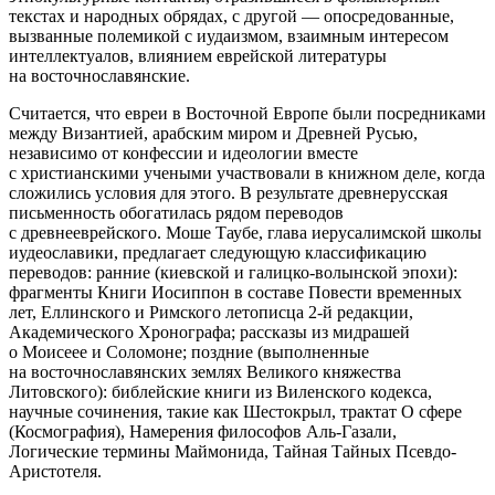
текстах и народных обрядах, с другой — опосредованные,
вызванные полемикой с иудаизмом, взаимным интересом
интеллектуалов, влиянием еврейской литературы
на восточнославянские.
Считается, что евреи в Восточной Европе были посредниками
между Византией, арабским миром и Древней Русью,
независимо от конфессии и идеологии вместе
с христианскими учеными участвовали в книжном деле, когда
сложились условия для этого
. В результате древнерусская
письменность обогатилась рядом переводов
с древнееврейского. Моше Таубе, глава иерусалимской школы
иудеославики, предлагает следующую классификацию
переводов: ранние (киевской и галицко-волынской эпохи):
фрагменты
Книги Иосиппон
в составе
Повести временных
лет
,
Еллинского и Римского летописца
2-й редакции,
Академического Хронографа
; рассказы из мидрашей
о Моисеее и Соломоне; поздние (выполненные
на восточнославянских землях Великого княжества
Литовского): библейские книги из
Виленского кодекса
,
научные сочинения, такие как
Шестокрыл
, трактат
О сфере
(
Космография
),
Намерения философов
Аль-Газали,
Логические термины
Маймонида,
Тайная Тайных
Псевдо-
Аристотеля
.