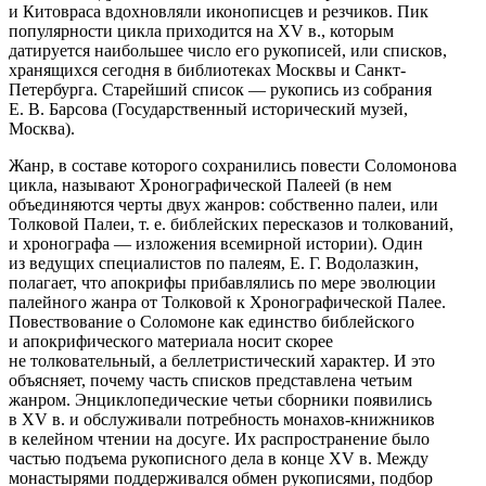
и Китовраса вдохновляли иконописцев и резчиков. Пик
популярности цикла приходится на XV в., которым
датируется наибольшее число его рукописей, или списков,
хранящихся сегодня в библиотеках Москвы и Санкт-
Петербурга. Старейший список — рукопись из собрания
Е. В. Барсова (Государственный исторический музей,
Москва).
Жанр, в составе которого сохранились повести Соломонова
цикла, называют
Хронографической Палеей
(в нем
объединяются черты двух жанров: собственно
палеи
, или
Толковой Палеи, т. е. библейских пересказов и толкований,
и
хронографа
— изложения всемирной истории). Один
из ведущих специалистов по палеям, Е. Г. Водолазкин
,
полагает, что апокрифы прибавлялись по мере эволюции
палейного жанра от Толковой к Хронографической Палее.
Повествование о Соломоне как единство библейского
и апокрифического материала носит скорее
не толковательный, а беллетристический характер. И это
объясняет, почему часть списков представлена четьим
жанром
. Энциклопедические четьи сборники появились
в XV в. и обслуживали потребность монахов-книжников
в келейном чтении на досуге. Их распространение было
частью подъема рукописного дела в конце XV в. Между
монастырями поддерживался обмен рукописями, подбор