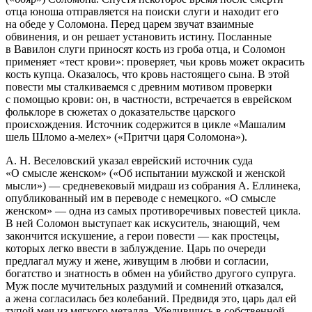
отца юноша отправляется на поиски слуги и находит его
на обеде у Соломона. Перед царем звучат взаимные
обвинения, и он решает установить истину. Посланные
в Вавилон слуги приносят кость из гроба отца, и Соломон
применяет «тест крови»: проверяет, чьи кровь может окрасить
кость купца. Оказалось, что кровь настоящего сына. В этой
повести мы сталкиваемся с древним мотивом проверки
с помощью крови: он, в частности, встречается в еврейском
фольклоре в сюжетах о доказательстве царского
происхождения
. Источник содержится в цикле «
Машалим
шель Шломо а-мелех
» («
Притчи царя Соломона
»)
.
А. Н. Веселовский указал еврейский источник суда
«О смысле женском» («Об испытании мужской и женской
мысли») — средневековый мидраш из собрания А. Еллинека,
опубликованный им в переводе с немецкого
. «О смысле
женском» — одна из самых противоречивых повестей цикла.
В ней Соломон выступает как искуситель, знающий, чем
закончится искушение, а герои повести — как простецы,
которых легко ввести в заблуждение. Царь по очереди
предлагал мужу и жене, живущим в любви и согласии,
богатство и знатность в обмен на убийство другого супруга.
Муж после мучительных раздумий и сомнений отказался,
а жена согласилась без колебаний. Предвидя это, царь дал ей
тупой меч из мягкого металла. Убедившись в собственной