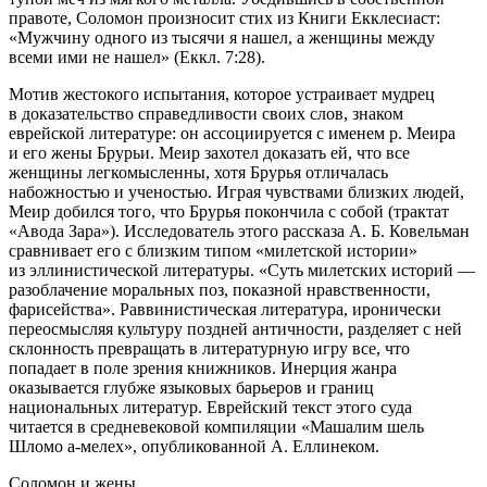
правоте, Соломон произносит стих из
Книги Екклесиаст:
«
Мужчину одного из тысячи я нашел, а женщины между
всеми ими не нашел
» (Еккл. 7:28).
Мотив жестокого испытания, которое устраивает мудрец
в доказательство справедливости своих слов, знаком
еврейской литературе: он ассоциируется с именем р. Меира
и его жены Брурьи. Меир захотел доказать ей, что все
женщины легкомысленны, хотя Брурья отличалась
набожностью и ученостью. Играя чувствами близких людей,
Меир добился того, что Брурья покончила с собой (трактат
«
Авода Зара»
). Исследователь этого рассказа А. Б. Ковельман
сравнивает его с близким типом «милетской истории»
из эллинистической литературы. «
Суть милетских историй —
разоблачение моральных поз, показной нравственности,
фарисейства
»
. Раввинистическая литература, иронически
переосмысляя культуру поздней античности, разделяет с ней
склонность превращать в литературную игру все, что
попадает в поле зрения книжников. Инерция жанра
оказывается глубже языковых барьеров и границ
национальных литератур. Еврейский текст этого суда
читается в средневековой компиляции «
Машалим шель
Шломо а-мелех
», опубликованной А. Еллинеком
.
Соломон и жены