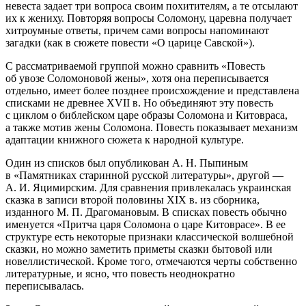
невеста задает три вопроса своим похитителям, а те отсылают
их к жениху. Повторяя вопросы Соломону, царевна получает
хитроумные ответы, причем сами вопросы напоминают
загадки (как в сюжете повести «О царице Савской»).
С рассматриваемой группой можно сравнить «Повесть
об увозе Соломоновой жены», хотя она переписывается
отдельно, имеет более позднее происхождение и представлена
списками не древнее XVII в. Но объединяют эту повесть
с циклом о библейском царе образы Соломона и Китовраса,
а также мотив жены Соломона. Повесть показывает механизм
адаптации книжного сюжета к народной культуре.
Один из списков был опубликован А. Н. Пыпиным
в «Памятниках старинной русской литературы»
, другой —
А. И. Яцимирским
. Для сравнения привлекалась украинская
сказка в записи второй половины XIX в. из сборника,
изданного М. П. Драгомановым
. В списках повесть обычно
именуется «Притча царя Соломона о царе Китоврасе». В ее
структуре есть некоторые признаки классической волшебной
сказки, но можно заметить приметы сказки бытовой или
новеллистической. Кроме того, отмечаются черты собственно
литературные, и ясно, что повесть неоднократно
переписывалась.