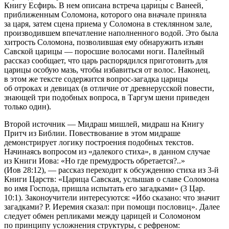
Книгу Есфирь
. В нем описана встреча царицы с Ванеей,
приближенным Соломона, которого она вначале приняла
за царя, затем сцена приема у Соломона в стеклянном зале,
производившем впечатление наполненного водой. Это была
хитрость Соломона, позволившая ему обнаружить изъян
Савской царицы — поросшие волосами ноги. Палейный
рассказ сообщает, что царь распорядился приготовить для
царицы особую мазь, чтобы избавиться от волос. Наконец,
в этом же тексте содержится вопрос-загадка царицы
об отроках и девицах (в отличие от древнерусской повести,
знающей три подобных вопроса, в
Таргум шени
приведен
только один).
Второй источник —
Мидраш мишлей
, мидраш на
Книгу
Притч
из Библии. Повествование в этом мидраше
демонстрирует логику построения подобных текстов.
Начинаясь вопросом из «далекого стиха», в данном случае
из
Книги Иова
: «Но где премудрость обретается?..»
(Иов 28:12), — рассказ переходит к обсуждению стиха из
3-й
Книги Царств:
«Царица Савская, услышав о славе Соломона
во имя Господа, пришла испытать его загадками» (3 Цар.
10:1). Законоучители интересуются: «Ибо сказано: что значит
загадками? Р. Иеремия сказал: при помощи пословиц». Далее
следует обмен репликами между царицей и Соломоном
по принципу усложнения структуры, с рефреном: