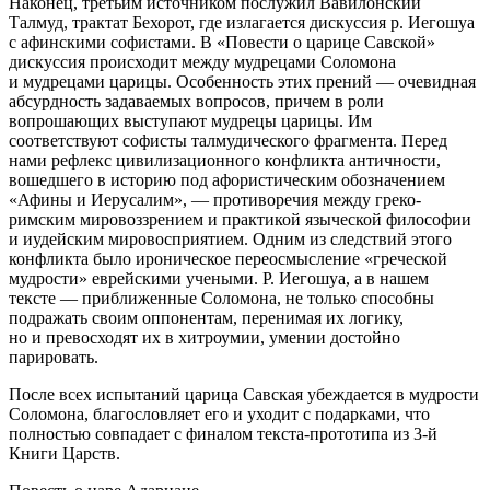
Наконец, третьим источником послужил Вавилонский
Талмуд, трактат
Бехорот
, где излагается дискуссия р. Иегошуа
с афинскими софистами. В «Повести о царице Савской»
дискуссия происходит между мудрецами Соломона
и мудрецами царицы. Особенность этих прений — очевидная
абсурдность задаваемых вопросов, причем в роли
вопрошающих выступают мудрецы царицы. Им
соответствуют софисты талмудического фрагмента. Перед
нами рефлекс цивилизационного конфликта античности,
вошедшего в историю под афористическим обозначением
«Афины и Иерусалим», — противоречия между греко-
римским мировоззрением и практикой языческой философии
и иудейским мировосприятием. Одним из следствий этого
конфликта было ироническое переосмысление «греческой
мудрости» еврейскими учеными. Р. Иегошуа, а в нашем
тексте — приближенные Соломона, не только способны
подражать своим оппонентам, перенимая их логику,
но и превосходят их в хитроумии, умении достойно
парировать.
После всех испытаний царица Савская убеждается в мудрости
Соломона, благословляет его и уходит с подарками, что
полностью совпадает с финалом текста-прототипа из
3-й
Книги Царств
.