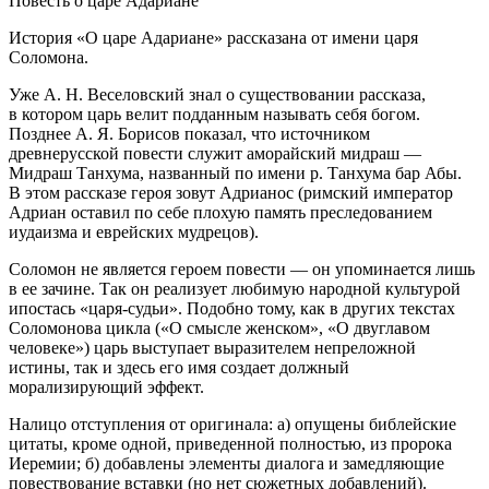
Повесть о царе Адариане
История «О царе Адариане» рассказана от имени царя
Соломона.
Уже А. Н. Веселовский знал о существовании рассказа,
в котором царь велит подданным называть себя богом.
Позднее А. Я. Борисов показал, что источником
древнерусской повести служит аморайский мидраш
—
Мидраш Танхума
, названный по имени р. Танхума бар Абы.
В этом рассказе героя зовут Адрианос (римский император
Адриан оставил по себе плохую память преследованием
иудаизма и еврейских мудрецов).
Соломон не является героем повести — он упоминается лишь
в ее зачине. Так он реализует любимую народной культурой
ипостась «царя-судьи». Подобно тому, как в других текстах
Соломонова цикла («О смысле женском», «О двуглавом
человеке») царь выступает выразителем непреложной
истины, так и здесь его имя создает должный
морализирующий эффект.
Налицо отступления от оригинала: а) опущены библейские
цитаты, кроме одной, приведенной полностью, из пророка
Иеремии; б) добавлены элементы диалога и замедляющие
повествование вставки (но нет сюжетных добавлений).