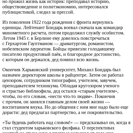
но прожил жизнь как историк: преподавал историю,
обществоведение и политэкономию, интересовался
публицистикой, следил за прессой.
Из поколения 1922 года рождения с фронта вернулись
единицы. Лейтенант Бондарь воевал сначала как командир
минометного расчета, потом продолжил службу особистом.
Летом 1945 г. в Берлине ему довелось повстречаться
с Герхартом Гауптманом — драматургом, романистом,
нобелевским лауреатом. Бойцы привезли голодавшему
писателю продуктовый паëк, и благородное достоинство,
с которым он держался, дед помнил всю жизнь.
Окончив Харьковский университет, Михаил Бондарь был
назначен директором школы в райцентре. Затем он работал
цензором, сотрудником типографии, учителем, завучем,
преподавателем техникума. Обладая кругозором ученого
и страстью библиофила, дед остался «старым учителем»,
чтобы, по его словам, «нести что-то людям». Покончив
с прочим, он занялся главным делом своей жизни —
воспитанием внука. Но до общения с ним мне надо было еще
дорасти: дед предлагал партнерство, а не покровительство.
«Ты будешь работать над словом!» — предсказывал он, когда я
стал студентом харьковского филфака. О перспективах