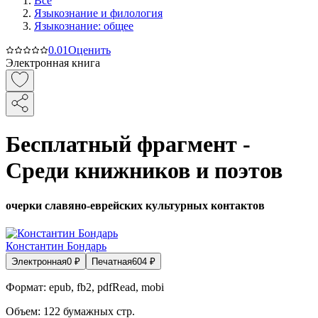
Все
Языкознание и филология
Языкознание: общее
0.0
1
Оценить
Электронная книга
Бесплатный фрагмент -
Среди книжников и поэтов
очерки славяно-еврейских культурных контактов
Константин Бондарь
Электронная
0
₽
Печатная
604
₽
Формат:
epub, fb2, pdfRead, mobi
Объем:
122
бумажных стр.