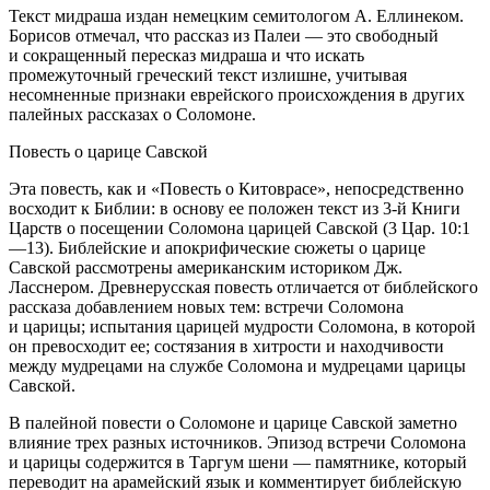
Текст мидраша издан немецким семитологом А. Еллинеком
.
Борисов отмечал, что рассказ из Палеи — это свободный
и сокращенный пересказ мидраша
и что искать
промежуточный греческий текст излишне, учитывая
несомненные признаки еврейского происхождения в других
палейных рассказах о Соломоне.
Повесть о царице Савской
Эта повесть, как и «Повесть о Китоврасе», непосредственно
восходит к Библии: в основу ее положен текст из
3-й Книги
Царств
о посещении Соломона царицей Савской (3 Цар. 10:1
—13). Библейские и апокрифические сюжеты о царице
Савской рассмотрены американским историком Дж.
Ласснером
. Древнерусская повесть отличается от библейского
рассказа добавлением новых тем: встречи Соломона
и царицы; испытания царицей мудрости Соломона, в которой
он превосходит ее; состязания в хитрости и находчивости
между мудрецами на службе Соломона и мудрецами царицы
Савской.
В палейной повести о Соломоне и царице Савской заметно
влияние трех разных источников. Эпизод встречи Соломона
и царицы содержится в
Таргум шени
— памятнике, который
переводит на арамейский язык и комментирует библейскую