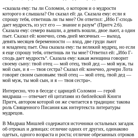
«сказала ему: ты ли Соломон, о котором и о мудрости
которого я слышала? Он сказал ей: да. Сказала ему: если я
спрошу тебя, ответишь ли ты мне? Он ответил: „Ибо Г-сподь
дает мудрость, из уст его — знание и разум“ (Притч 2:6).
Сказала ему: семеро вышли, а девять вошли, двое льют, а один
пьет. Сказал ей: конечно, семь дней месячных — выход,
девять месяцев беременности — вход, две груди льют
и младенец пьет. Она сказала ему: ты великий мудрец, но если
я еще спрошу тебя, ответишь ли ты мне? Ответил ей: „Ибо Г-
сподь дает мудрость“. Сказала ему: какая женщина говорит
своему сыну: твой отец — мой отец, твой дед — мой муж, ты
мой сын, и я — твоя сестра? Сказал ей: конечно, дочери Лота
говорят своим сыновьям: твой отец — мой отец, твой дед —
мой муж, ты мой сын, и я — твоя сестра».
Интересно, что в беседе с царицей Соломон — герой
мидраша — отвечает ей цитатами из библейской
Книги
Притч
, автором которой он же считается в традиции: такова
роль Священного Писания как интертекста литературы
мудрецов.
В
Мидраш Мишлей
содержатся источники остальных загадок
об отроках и девицах: отличие одних от других, одинаково
одетых, одного возраста и роста; отличие обрезанных отроков