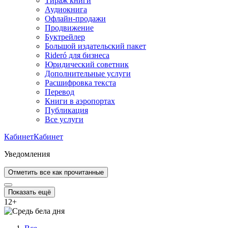
Тираж книги
Аудиокнига
Офлайн-продажи
Продвижение
Буктрейлер
Большой издательский пакет
Rideró для бизнеса
Юридический советник
Дополнительные услуги
Расшифровка текста
Перевод
Книги в аэропортах
Публикация
Все услуги
Кабинет
Кабинет
Уведомления
Отметить все как прочитанные
Показать ещё
12
+