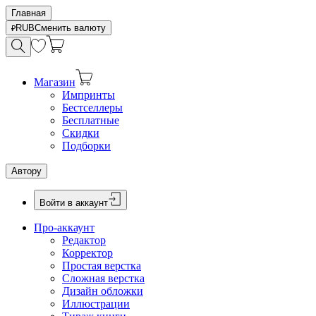
Главная
RUB
Сменить валюту
Магазин
Импринты
Бестселлеры
Бесплатные
Скидки
Подборки
Автору
Войти в аккаунт
Про-аккаунт
Редактор
Корректор
Простая верстка
Сложная верстка
Дизайн обложки
Иллюстрации