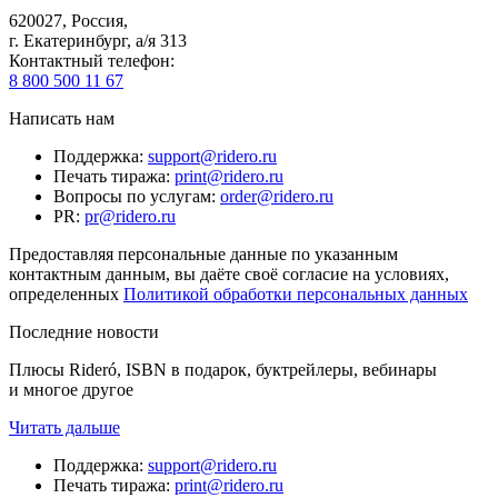
620027
,
Россия
,
г. Екатеринбург, а/я 313
Контактный телефон
:
8 800 500 11 67
Написать нам
Поддержка
:
support@ridero.ru
Печать тиража
:
print@ridero.ru
Вопросы по услугам
:
order@ridero.ru
PR
:
pr@ridero.ru
Предоставляя персональные данные по указанным
контактным данным, вы даёте своё согласие на условиях,
определенных
Политикой обработки персональных данных
Последние новости
Плюсы Rideró, ISBN в подарок, буктрейлеры, вебинары
и многое другое
Читать дальше
Поддержка
:
support@ridero.ru
Печать тиража
:
print@ridero.ru