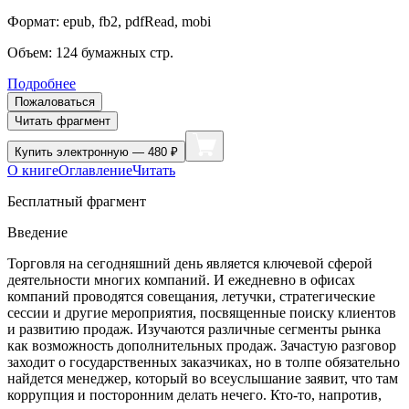
Формат:
epub, fb2, pdfRead, mobi
Объем:
124
бумажных стр.
Подробнее
Пожаловаться
Читать фрагмент
Купить
электронную — 480 ₽
О книге
Оглавление
Читать
Бесплатный фрагмент
Введение
Торговля на сегодняшний день является ключевой сфе­рой
деятельности многих компаний. И ежедневно в офи­сах
компаний проводятся совещания, летучки, стратегиче­ские
сессии и другие мероприятия, посвященные поиску клиентов
и развитию продаж. Изучаются различные сег­менты рынка
как возможность дополнительных продаж. Зачастую разговор
заходит о государственных заказчи­ках, но в толпе обязательно
найдется менеджер, который во всеуслышание заявит, что там
коррупция и посторон­ним делать нечего. Кто-то, напротив,