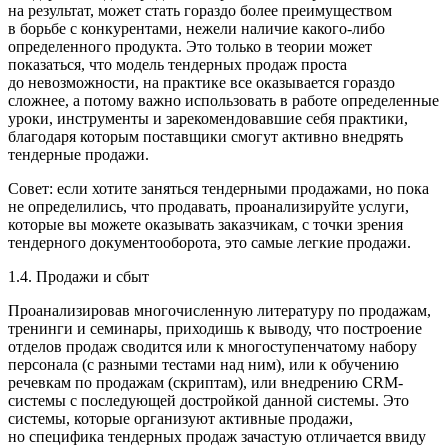
на результат, может стать гораздо более преимуще­ством
в борьбе с конкурентами, нежели наличие како­го-либо
определенного продукта. Это только в теории может
показаться, что модель тендерных продаж проста
до невозможности, на практике все оказывается гораздо
сложнее, а потому важно использовать в работе опреде­ленные
уроки, инструменты и зарекомендовавшие себя практики,
благодаря которым поставщики смогут актив­но внедрять
тендерные продажи.
Совет: если хотите заняться тендерными продажами, но пока
не определились, что продавать, проанализи­руйте услуги,
которые вы можете оказывать заказчикам, с точки зрения
тендерного документооборота, это самые легкие продажи.
1.4. Продажи и сбыт
Проанализировав многочисленную литературу по про­дажам,
тренинги и семинары, приходишь к выводу, что построение
отделов продаж сводится или к многосту­пенчатому набору
персонала (с разными тестами над ним), или к обучению
речевкам по продажам (скриптам), или вне­дрению CRM-
системы с последующей достройкой данной системы. Это
системы, которые организуют активные про­дажи,
но специфика тендерных продаж зачастую отличает­ся ввиду