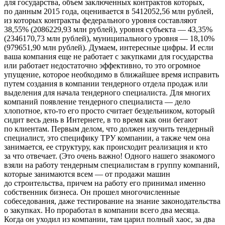
для государства, объем заключенных контрактов которых,
по данным 2015 года, оценивается в 5412052,56 млн рублей,
из которых контракты федерального уровня составляют
38,55% (2086229,93 млн рублей), уровня субъекта — 43,35%
(2346170,73 млн рублей), муниципального уровня — 18,10%
(979651,90 млн рублей). Думаем, интересные циф­ры. И если
ваша компания еще не работает с закупками для государства
или работает недостаточно эффективно, то это огромное
упущение, которое необходимо в ближай­шее время исправить
путем создания в компании тендер­ного отдела продаж или
выделения для начала тендерного специалиста. Для многих
компаний появление тендерно­го специалиста — дело
хлопотное, кто-то его просто счи­тает бездельником, который
сидит весь день в Интернете, в то время как они бегают
по клиентам. Первым делом, что должен изучить тендерный
специалист, это специфи­ку ТРУ компании, а также чем она
занимается, ее структу­ру, как происходит реализация и кто
за что отвечает. (Это очень важно! Одного нашего знакомого
взяли на работу тендерным специалистам в группу компаний,
которые занимаются всем — от продажи машин
до строительст­ва, причем на работу его принимал именно
собственник бизнеса. Он прошел многочисленные
собеседования, даже тестирование на знание законодательства
о закуп­ках. Но проработал в компании всего два месяца.
Когда он уходил из компании, там царил полный хаос, за два