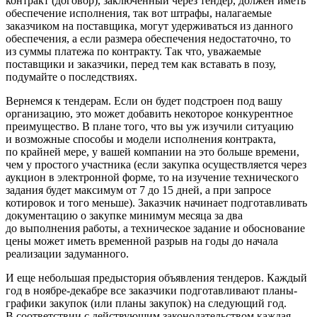
контракт (договор), заключенный через тендер, должен иметь
обеспечение исполнения, так вот штрафы, налагаемые
заказчиком на поставщика, могут удерживать­ся из данного
обеспечения, а если размера обеспечения недостаточно, то
из суммы платежа по контракту. Так что, уважаемые
поставщики и заказчики, перед тем как вста­вать в позу,
подумайте о последствиях.
Вернемся к тендерам. Если он будет подстроен под вашу
организацию, это может добавить некоторое конкурентное
преимущество. В плане того, что вы уж изучили ситуацию
и возможные способы и модели исполнения контракта,
по крайней мере, у вашей компании на это больше вре­мени,
чем у простого участника (если закупка осуществ­ляется через
аукцион в электронной форме, то на изуче­ние технического
задания будет максимум от 7 до 15 дней, а при запросе
котировок и того меньше). Заказчик начи­нает подготавливать
документацию о закупке минимум месяца за два
до выполнения работы, а техническое зада­ние и обоснование
цены может иметь временной разрыв на годы до начала
реализации задуманного.
И еще небольшая предыстория объявления тендеров. Каж
ды
й
год в ноябре-декабре все заказчики подготавлива­ют планы-
графики закупок (или планы закупок) на следую­щий год.
В соответствии с действующим законодательством каждая