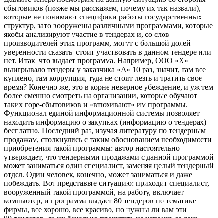
сбытовиков (позже мы расскажем, почему их так назвали),
которые не понимают специфики работы госу­дарственных
структур, зато вооружены различными про­граммами, которые
якобы анализируют участие в тен­дерах и, со слов
производителей этих программ, могут с большой долей
уверенности сказать, стоит участво­вать в данном тендере или
нет. Итак, что выдает програм­ма. Например, ООО «Х»
выигрывало тендеры у заказчика «А» 10 раз, значит, там все
куплено, там коррупция, туда не стоит лезть и тратить свое
время? Конечно же, это в кор­не неверное убеждение, и уж тем
более смешно смотреть на организации, которые обучают
таких горе-сбытовиков и «втюхивают» им программы.
Функционал единой инфор­мационной системы позволяет
находить информацию о закупках (информацию о тендерах)
бесплатно. Послед­ний раз, изучая литературу по тендерным
продажам, стол­кнулись с таким обоснованием необходимости
приобре­тения такой программы: автор настоятельно
утверждает, что тендерными продажами с данной программой
может заниматься один специалист, заменяя целый тендерный
отдел. Один человек, конечно, может заниматься и даже
побеждать. Вот представьте ситуацию: приходит специа­лист,
вооруженный такой программой, на работу, включа­ет
компьютер, и программа выдает 80 тендеров по темати­ке
фирмы, все хорошо, все красиво, но нужны ли вам эти