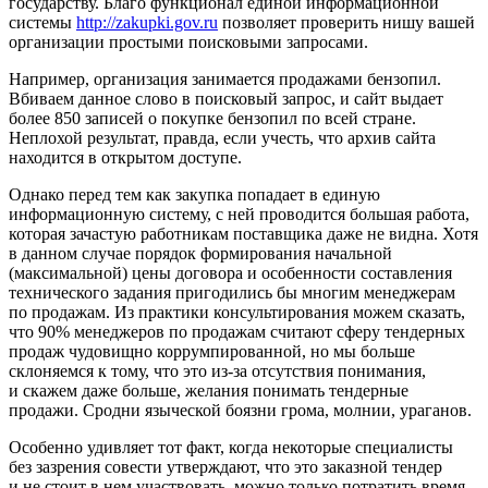
государст­ву. Благо функционал единой информационной
системы
http://zakupki.gov.ru
позволяет проверить нишу вашей
организации простыми поисковыми запросами.
Например, организация занимается продажами бен­зопил.
Вбиваем данное слово в поисковый запрос, и сайт выдает
более 850 записей о покупке бензопил по всей стра­не.
Неплохой результат, правда, если учесть, что архив сайта
находится в открытом доступе.
Однако перед тем как закупка попадает в единую
информационную систему, с ней проводится большая работа,
которая зачастую работникам поставщика даже не видна. Хотя
в данном случае порядок формирования начальной
(максимальной) цены договора и особенно­сти составления
технического задания пригодились бы многим менеджерам
по продажам. Из практики консуль­тирования можем сказать,
что 90% менеджеров по про­дажам считают сферу тендерных
продаж чудовищно коррумпированной, но мы больше
склоняемся к тому, что это из-за отсутствия понимания,
и скажем даже больше, желания понимать тендерные
продажи. Сродни языческой боязни грома, молнии, ураганов.
Особенно удивляет тот факт, когда некоторые специа­листы
без зазрения совести утверждают, что это заказной тендер
и не стоит в нем участвовать, можно только потра­тить время.