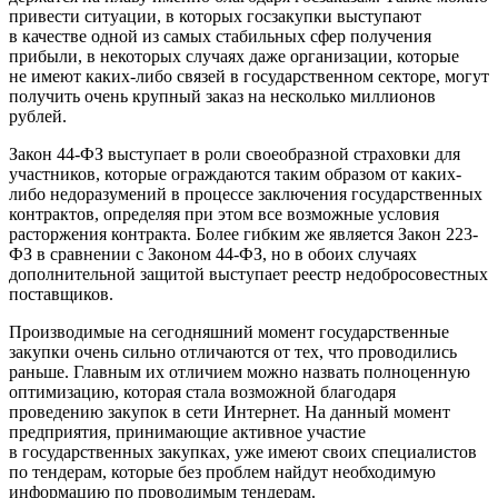
привести ситуации, в которых госзакупки выступают
в качестве одной из самых стабильных сфер получения
прибыли, в некоторых случаях даже органи­зации, которые
не имеют каких-либо связей в государ­ственном секторе, могут
получить очень крупный заказ на несколько миллионов
рублей.
Закон 44-ФЗ выступает в роли своеобразной стра­ховки для
участников, которые ограждаются таким образом от каких-
либо недоразумений в процессе заключения государственных
контрактов, определяя при этом все возможные условия
расторжения контр­акта. Более гибким же является Закон 223-
ФЗ в срав­нении с Законом 44-ФЗ, но в обоих случаях
дополни­тельной защитой выступает реестр недобросовестных
поставщиков.
Производимые на сегодняшний момент государ­ственные
закупки очень сильно отличаются от тех, что проводились
раньше. Главным их отличием можно назвать полноценную
оптимизацию, которая стала воз­можной благодаря
проведению закупок в сети Интер­нет. На данный момент
предприятия, принимающие активное участие
в государственных закупках, уже име­ют своих специалистов
по тендерам, которые без про­блем найдут необходимую
информацию по проводи­мым тендерам.