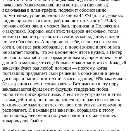
начальная (максимальная) цена контракта (дого­вора),
включаемая в план-график, подлежит обоснованию
по методике, установленной Законом 44-ФЗ (для отдельных
видов юридических лиц, работающих по Закону 223-ФЗ,
порядок обоснования может быть прописан в Положении
о закупках). Хорошо, если этих тендеров несколько, тогда
можно спокойно разработать техническое задание, спокой­
но все обосновать. А представьте себе, если этих закупок
сотни, они все разнообразные, и порой жизненного опыта
не хватает понять, что же в конечном итоге нужно, а Интер­
нет настолько забит информационным мусором и рекла­мой
данной тематики, что еще больше можно запутаться. Каждый
заказчик будет рад любой помощи — поэтому, когда
поставщик предлагает свои решения в обосновании цены
договора и написании технического задания, 99% заказ­чиков
без зазрения совести соглашаются. Вот именно в эту пору
закладывается фундамент будущих тендерных побед,
но об этом поговорим позже. И если все устраивает в этом
взаимодействии, поставщик, конечно, старается составить
техническое задание из тех товаров или услуг, которыми он
располагает. И каждый раз заказчик, обращаясь к этому
поставщику, неизменно получает один и тот же комплект
товаров/услуг/работ.
Давайте теперь посмотрим на данную ситуацию со сто­роны