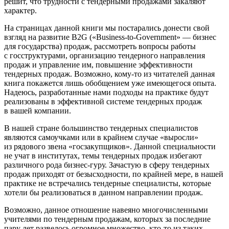
решит, что трудности с тендерными продажами закаляют
характер.
На страницах данной книги мы постарались донести свой
взгляд на развитие B2G («Business-to-Government» — бизнес
для государства) продаж, рассмотреть вопросы рабо­ты
с госструктурами, организацию тендерного направле­ния
продаж и управление им, повышение эффективности
тендерных продаж. Возможно, кому-то из читателей дан­ная
книга покажется лишь обобщением уже имеющегося опыта.
Надеюсь, разработанные нами подходы на практике будут
реализованы в эффективной системе тендерных про­даж
в вашей компании.
В нашей стране большинство тендерных специали­стов
являются самоучками или в крайнем случае «выро­сли»
из рядового звена «госзакупщиков». Данной специ­альности
не учат в институтах, темы тендерных продаж избегают
различного рода бизнес-гуру. Зачастую в сферу тендерных
продаж приходят от безысходности, по край­ней мере, в нашей
практике не встречались тендерные специалисты, которые
хотели бы реализоваться в данном направлении продаж.
Возможно, данное отношение навеяно многочи­сленными
учителями по тендерным продажам, кото­рых за последние
пару лет развелось огромное множест­во, кто-то из таких