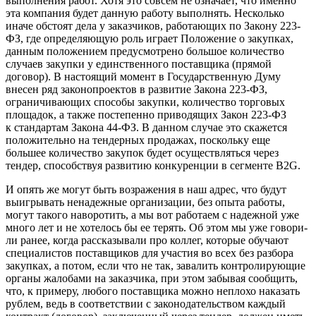
выполнения работ. Хотя это совсем не означает, что именно
эта компания будет данную работу выполнять. Несколько
иначе обстоят дела у заказчиков, работающих по Закону 223-
ФЗ, где определя­ющую роль играет Положение о закупках,
данным положе­нием предусмотрено большое количество
случаев закупки у единственного поставщика (прямой
договор). В насто­ящий момент в Государственную Думу
внесен ряд зако­нопроектов в развитие Закона 223-ФЗ,
ограничивающих способы закупки, количество торговых
площадок, а также постепенно приводящих Закон 223-ФЗ
к стандартам Зако­на 44-ФЗ. В данном случае это скажется
положительно на тендерных продажах, поскольку еще
большее количест­во закупок будет осуществляться через
тендер, способствуя развитию конкуренции в сегменте B2G.
И опять же могут быть возражения в наш адрес, что будут
выигрывать ненадежные организации, без опыта работы,
могут такого наворотить, а мы вот работаем с надежной уже
много лет и не хотелось бы ее терять. Об этом мы уже говори­
ли ранее, когда рассказывали про коллег, которые обучают
специалистов поставщиков для участия во всех без разбора
закупках, а потом, если что не так, завалить контролирую­щие
органы жалобами на заказчика, при этом забывая сооб­щить,
что, к примеру, любого поставщика можно неплохо наказать
рублем, ведь в соответствии с законодательством каждый