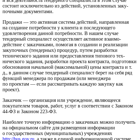
и вся деятельность тендерного специалиста в этом случае
состоит исключительно из действий, установленных заку­
почными документами.
Продажи
— это активная система действий, направ­ленная
на создание потребности у клиента и последующе­го
удовлетворения данной потребности. В нашем случае
тендерный специалист осуществляет активное взаимо­
действие с заказчиками, помогая в создании и реализа­ции
закупочных (тендерных) процедур, путем разработки
технического задания или предоставления типового тех­
нического задания, разработки проекта контракта, под­готовки
обоснования начальной (максимальной) цены контракта и т.
д., в данном случае тендерный специа­лист берет на себя ряд
функций менеджера по прода­жам (или менеджера
по проектам — если рассматривать каждую закупку как
проект).
Заказчик
— организация или учреждение, являюще­еся
покупателем товаров, работ, услуг в соответствии с Законом
44-ФЗ и Законом 223-ФЗ.
Наиболее точную информацию о заказчиках можно получить
на официальном сайте для размещения инфор­мации
о государственных (муниципальных) учреждени­ях
http://bus.gov.ru
, а также в единой информационной системе