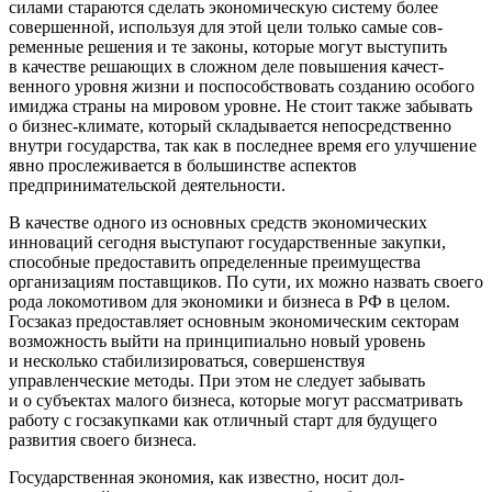
силами стараются сделать экономическую систему более
совершенной, используя для этой цели только самые сов­
ременные решения и те законы, которые могут выступить
в качестве решающих в сложном деле повышения качест­
венного уровня жизни и поспособствовать созданию осо­бого
имиджа страны на мировом уровне. Не стоит также забывать
о бизнес-климате, который складывается непо­средственно
внутри государства, так как в последнее вре­мя его улучшение
явно прослеживается в большинстве аспектов
предпринимательской деятельности.
В качестве одного из основных средств экономических
инноваций сегодня выступают государственные закупки,
способные предоставить определенные преимущества
организациям поставщиков. По сути, их можно назвать своего
рода локомотивом для экономики и бизнеса в РФ в целом.
Госзаказ предоставляет основным экономиче­ским секторам
возможность выйти на принципиально новый уровень
и несколько стабилизироваться, совер­шенствуя
управленческие методы. При этом не следует забывать
и о субъектах малого бизнеса, которые могут рассматривать
работу с госзакупками как отличный старт для будущего
развития своего бизнеса.
Государственная экономия, как известно, носит дол­