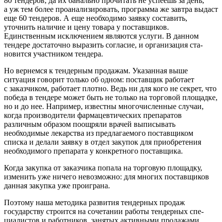
80 тендеров, да их банально прочитать не успеешь за день,
а уж тем более проанализировать, программа же завтра выдаст
еще 60 тендеров. А еще необходимо заявку соста­вить,
уточнить наличие и цену товара у поставщиков.
Единственным исключением являются услуги. В данном
тендере достаточно выразить согласие, и организация ста­
новится участником тендера.
Но вернемся к тендерным продажам. Указанная выше
ситуация говорит только об одном: поставщик рабо­тает
с заказчиком, работает плотно. Ведь ни для кого не секрет, что
победа в тендере может быть не только на торговой площадке,
но и до нее. Например, известны многочисленные случаи,
когда производители фармацев­тических препаратов
различным образом поощряли вра­чей выписывать
необходимые лекарства из предлагаемо­го поставщиком
списка и делали заявку в отдел закупок для приобретения
необходимого препарата у конкретно­го поставщика.
Когда закупка от заказчика попала на торговую пло­щадку,
изменить уже ничего невозможно: для многих поставщиков
данная закупка уже проиграна.
Поэтому наша методика развития тендерных продаж
государству строится на сочетании работы тендерных спе­
циалистов и работников, занятых активными продажами,