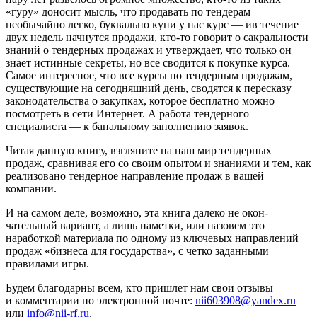
«гуру» доносит мысль, что продавать по тендерам
необычайно легко, буквально купи у нас курс — ив течение
двух недель начнутся продажи, кто-то говорит о сакральности
знаний о тендерных про­дажах и утверждает, что только он
знает истинные секре­ты, но все сводится к покупке курса.
Самое интересное, что все курсы по тендерным продажам,
существующие на сегодняшний день, сводятся к пересказу
законодатель­ства о закупках, которое бесплатно можно
посмотреть в сети Интернет. А работа тендерного
специалиста — к банальному заполнению заявок.
Читая данную книгу, взгляните на наш мир тендер­ных
продаж, сравнивая его со своим опытом и знаниями и тем, как
реализовано тендерное направление продаж в вашей
компании.
И на самом деле, возможно, эта книга далеко не окон­
чательный вариант, а лишь наметки, или назовем это
наработкой материала по одному из ключевых направле­ний
продаж «бизнеса для государства», с четко заданны­ми
правилами игры.
Будем благодарны всем, кто пришлет нам свои отзы­вы
и комментарии по электронной почте:
nii603908@yandex.ru
или
info@nii-rf.ru
.