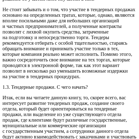
Не стоит забывать и о том, что участие в тендерных продажах
основано на определенных тратах, которые, однако, являются
вполне посильными даже для неболь­ших организаций
и частных предпринимателей, а полу­ченные контракты
позволят с лихвой окупить средства, затраченные
на подготовку и непосредственно торги. Тендеры
рекомендуется отбирать с особой тщательно­стью, стараясь
обращать внимание и принимать участие только в тех,
которые компания реально может испол­нить. Помимо этого,
важно сосредоточить свое внимание на тех торгах, которые
проводятся в электронной форме, так как этот вариант
позволит в несколько раз уменьшить возможные издержки
на участие в тендерных процедурах.
1.3. Тендерные продажи. С чего начать?
Итак, если вы читаете данную книгу, то, скорее всего, вас
интересует развитие тендерных продаж, создание сво­его
отдела, который будет ориентироваться на тендерные
продажи, или выделение из уже существующего отде­ла
продаж, где клиентами будут различные государст­венные,
муниципальные или коммерческие организа­ции
с государственным участием, а сотрудники данного отдела
будут активно взаимодействовать с заказчиками и участвовать