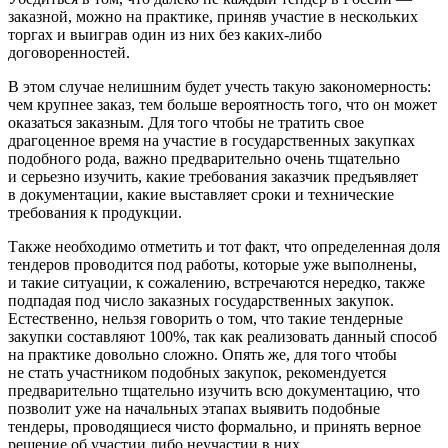
заказной, можно на практике, приняв участие в нескольких
торгах и выиграв один из них без каких-либо
договоренностей.
В этом случае нелишним будет учесть такую законо­мерность:
чем крупнее заказ, тем больше вероятность того, что он может
оказаться заказным. Для того чтобы не тратить свое
драгоценное время на участие в государ­ственных закупках
подобного рода, важно предваритель­но очень тщательно
и серьезно изучить, какие требования заказчик предъявляет
в документации, какие выставляет сроки и технические
требования к продукции.
Также необходимо отметить и тот факт, что опреде­ленная доля
тендеров проводится под работы, которые уже выполнены,
и такие ситуации, к сожалению, встре­чаются нередко, также
подпадая под число заказных государственных закупок.
Естественно, нельзя говорить о том, что такие тендерные
закупки составляют 100%, так как реализовать данный способ
на практике доволь­но сложно. Опять же, для того чтобы
не стать участни­ком подобных закупок, рекомендуется
предварительно тщательно изучить всю документацию, что
позволит уже на начальных этапах выявить подобные
тендеры, прово­дящиеся чисто формально, и принять верное
решение об участии либо неучастии в них.