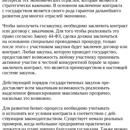
интересы тех экономических отраслей, которые являются
стратегически важными. В основном заклю­чение контракта
с государством является своего рода гарантом дальнейшего
развития для многих отраслей экономики.
Чтобы заполучить госзакупку, необходимо заключить контракт
или договор с заказчиком. Для того чтобы реа­лизовать это
право согласно Закону 44-ФЗ, сделка долж­на заключаться
на основании специально проводимых процедур, только
после этого с участником закупки будет заключен договор или
контракт. Любая закупка, кото­рую проводит государство,
предоставляет возможность любому участнику принимать
активное участие в чест­ной конкурентной борьбе за право
заключить контракт, что является преимуществом в настоящей
системе закупок.
Действующий порядок государственных закупок пре­
доставляет всем заказчикам возможность реализовать
выделенное финансирование максимально прозрачно,
насколько это возможно.
Для развития бизнес-процесса необходимо учитывать
и исполнять все условия контракта в соответствии с дей­
ствующим законодательством. Существует немало реаль­ных
примеров, когда небольшие предприятия практи­чески
держатся на плаву именно благодаря госзаказам. Также можно