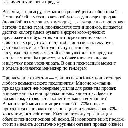
различия технологии продаж.
Возьмем, к примеру, компанию средней руки с оборо­том 5—
7 млн рублей в месяц, в которой уже создан отдел продаж
(по любой из имеющихся методик), где ежеднев­но происходят
встречи с клиентами, производятся сотни звонков, выдаются
десятки килограммов бумаги в фор­ме коммерческих
предложений и буклетов, кипит бур­ная деятельность.
Оборотных средств хватает, чтобы оплачивать текущую
деятельность и заработную плату персоналу.
Но у руководителя есть стойкое ощущение, что продажи
в отделе могли бы происходить более интен­сивно, да
и выручку пора увеличивать. В один прекра­сный момент
в отделе появляется менеджер по тендерам.
Привлечение клиентов — один из важнейших вопро­сов для
любого коммерческого предприятия. Многие компании
прикладывают неимоверные усилия для раз­вития продаж
и вовлечения в свои продажи новых кли­ентов. Давайте
посмотрим, кто является клиентом вашей компании?
В настоящий момент в мире около 65—70% продаж
приходится на продажи организациям и толь­ко около 30% —
конечному потребителю. Именно поэ­тому организации
обычно приносят основной доход. Из корпоративных продаж
стоит выделить достаточно крупный сегмент продаж бизнеса