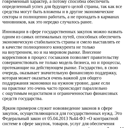
говременный характер, а потому способна обеспечить
определенный успех для будущего целой страны, так как все
средства могут быть вложены и в другие экономи­ческие
секторы и полноценно работать, а не пропадать в карманах
чиновников, как это нередко случалось ранее.
Инновации в сфере государственных закупок можно назвать
одним из самых оптимальных путей, способных обеспечить
экономическую стабильность страны и сме­ло выставлять ее
в качестве полноценного конкурента не только
на внутреннем, но и на мировом рынке. Вне­сение
коррективов в процесс госзаказов позволяет пра­вительству
совершенствовать не только модель бизне­са, но и процессы,
протекающие на действующем рынке. Государство, в свою
очередь, оказывает значительную финансовую поддержку,
которая может оказаться очень важной для общего
поддержания экономики на нужном уровне, даже если
на практике это очень часто происхо­дит параллельно
с ощутимым недостатком и ограничен­ностью финансовых
средств государства.
Ярким примером служит нововведение законов в сфе­ре
закупок, осуществляющихся для государственных нужд. Это
Федеральный закон от 05.04.2013 №44-ФЗ «О контрактной
системе в сфере закупок, товаров, услуг для обеспечения