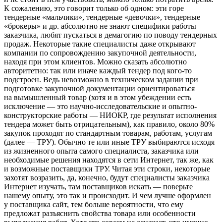
К сожалению, это говорит только об одном: эти горе
тендерные «мальчики», тендерные «девочки», тен­дерные
«брокеры» и др. абсолютно не знают специфики работы
заказчика, любят пускаться в демагогию по пово­ду тендерных
продаж. Некоторые такие специалисты даже открывают
компании по сопровождению закупочной деятельности,
находя при этом клиентов. Можно сказать абсолютно
авторитетно: так или иначе каждый тендер под кого-то
подстроен. Ведь невозможно в техническом задании при
подготовке закупочной документации ори­ентироваться
на вымышленный товар (хотя и в этом убе­ждении есть
исключение — это научно-исследовательские и опытно-
конструкторские работы — НИОКР, где результат исполнения
тендера может быть отрицательным), как пра­вило, около 80%
закупок проходят по стандартным това­рам, работам, услугам
(далее — ТРУ). Обычно те или иные ТРУ выбираются исходя
из жизненного опыта самого спе­циалиста, заказчика или
необходимые решения находят­ся в сети Интернет, так же, как
и возможные поставщики ТРУ. Читая эти строки, некоторые
захотят возразить, да, конечно, будут специалисты заказчика
Интернет изучать, там поставщиков искать — поверьте
нашему опыту, это так и происходит. И чем лучше оформлен
у поставщика сайт, тем больше вероятности, что ему
предложат разъяснить свойства товара или особенности