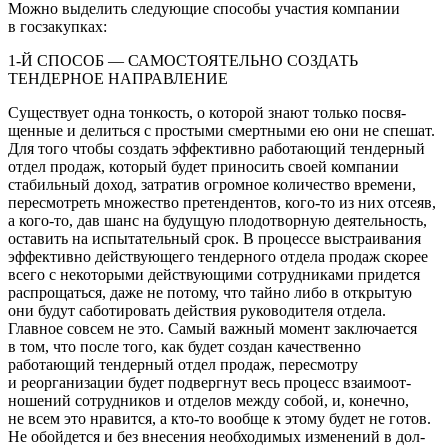
Можно выделить следующие способы участия компа­нии
в госзакупках:
1-Й СПОСОБ — САМОСТОЯТЕЛЬНО СОЗДАТЬ
ТЕНДЕРНОЕ НАПРАВЛЕНИЕ
Существует одна тонкость, о которой знают только посвя­
щенные и делиться с простыми смертными ею они не спешат.
Для того чтобы создать эффективно работающий тендерный
отдел продаж, который будет приносить своей компании
стабильный доход, затратив огромное количество времени,
пересмотреть множество претендентов, кого-то из них отсе­яв,
а кого-то, дав шанс на будущую плодотворную деятель­ность,
оставить на испытательный срок. В процессе выстраи­вания
эффективно действующего тендерного отдела продаж скорее
всего с некоторыми действующими сотрудниками придется
распрощаться, даже не потому, что тайно либо в открытую
они будут саботировать действия руководите­ля отдела.
Главное совсем не это. Самый важный момент заключается
в том, что после того, как будет создан качест­венно
работающий тендерный отдел продаж, пересмотру
и реорганизации будет подвергнут весь процесс взаимоот­
ношений сотрудников и отделов между собой, и, конечно,
не всем это нравится, а кто-то вообще к этому будет не готов.
Не обойдется и без внесения необходимых изменений в дол­