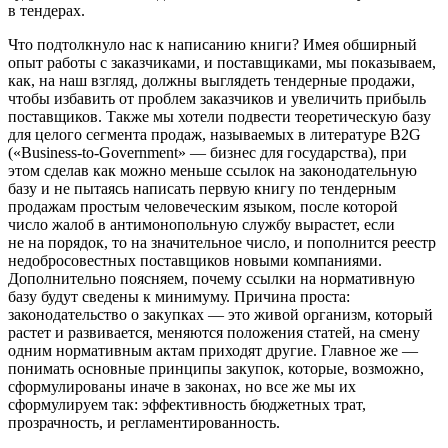
в тендерах.
Что подтолкнуло нас к написанию книги? Имея обширный
опыт работы с заказчиками, и поставщика­ми, мы показываем,
как, на наш взгляд, должны выгля­деть тендерные продажи,
чтобы избавить от проблем заказчиков и увеличить прибыль
поставщиков. Также мы хотели подвести теоретическую базу
для целого сег­мента продаж, называемых в литературе B2G
(«Business-to-Government» — бизнес для государства), при
этом сделав как можно меньше ссылок на законодательную
базу и не пытаясь написать первую книгу по тендерным
продажам простым человеческим языком, после кото­рой
число жалоб в антимонопольную службу вырастет, если
не на порядок, то на значительное число, и попол­нится реестр
недобросовестных поставщиков новыми компаниями.
Дополнительно поясняем, почему ссыл­ки на нормативную
базу будут сведены к минимуму. Причина проста:
законодательство о закупках — это живой организм, который
растет и развивается, меня­ются положения статей, на смену
одним нормативным актам приходят другие. Главное же —
понимать основ­ные принципы закупок, которые, возможно,
сформули­рованы иначе в законах, но все же мы их
сформулиру­ем так: эффективность бюджетных трат,
прозрачность, и регламентированность.