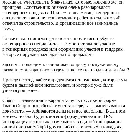
месяца он участвовал в 5 закупках, которые, конечно же, он
проиграл. Собственник бизнеса очень разочаровался
в тендерных продажах. Причем за два месяца тендерного
специалиста так и не познакомили с работником, кото­рый
отвечал за строительство. В организации все зани­мались
всем.)
Также важно понимать, что в конечном итоге требует­ся
от тендерного специалиста — самостоятельное участие
в тендерных продажах или оформление участия в тенде­рах,
которые поручают менеджеры по продажам.
Здесь мы подходим к основному вопросу, послуживше­му
названием для данного раздела: так все же продажи или сбыт?
Прежде всего давайте определимся с терминами, кото­рые мы
будем в дальнейшем использовать и которые уже были
упомянуты ранее.
Сбыт
— реализация товаров и услуг в пассивной форме.
Главный принцип сбыта: имеется очередь — выписывают­ся
документы — забираются деньги, и все довольны. В дан­ном
контексте сбыт будет означать форму реализации ТРУ,
информация о которых размещается в единой информаци­
онной системе zakupki.gov.ru либо на торговых площадках,