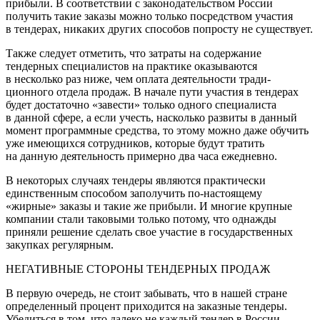
прибыли. В соответствии с законода­тельством России
получить такие заказы можно только посредством участия
в тендерах, никаких других спосо­бов попросту не существует.
Также следует отметить, что затраты на содержа­ние
тендерных специалистов на практике оказываются
в несколько раз ниже, чем оплата деятельности тради­
ционного отдела продаж. В начале пути участия в тен­дерах
будет достаточно «завести» только одного специа­листа
в данной сфере, а если учесть, насколько развиты в данный
момент программные средства, то этому мож­но даже обучить
уже имеющихся сотрудников, которые будут тратить
на данную деятельность примерно два часа ежедневно.
В некоторых случаях тендеры являются практиче­ски
единственным способом заполучить по-настоящему
«жирные» заказы и такие же прибыли. И многие крупные
компании стали таковыми только потому, что однажды
приняли решение сделать свое участие в государствен­ных
закупках регулярным.
НЕГАТИВНЫЕ СТОРОНЫ ТЕНДЕРНЫХ ПРОДАЖ
В первую очередь, не стоит забывать, что в нашей стране
определенный процент приходится на заказные тендеры.
Убедиться в том, что далеко не каждый тендер в России —