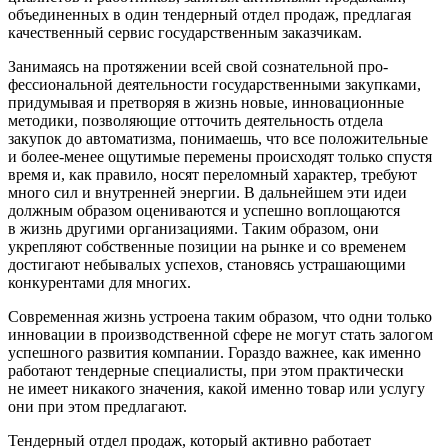
объединенных в один тендерный отдел продаж, предлагая
качественный сервис государственным заказчикам.
Занимаясь на протяжении всей свой сознательной про­
фессиональной деятельности государственными закупка­ми,
придумывая и претворяя в жизнь новые, инноваци­онные
методики, позволяющие отточить деятельность отдела
закупок до автоматизма, понимаешь, что все поло­жительные
и более-менее ощутимые перемены происхо­дят только спустя
время и, как правило, носят переломный характер, требуют
много сил и внутренней энергии. В дальнейшем эти идеи
должным образом оцениваются и успешно воплощаются
в жизнь другими организация­ми. Таким образом, они
укрепляют собственные позиции на рынке и со временем
достигают небывалых успехов, становясь устрашающими
конкурентами для многих.
Современная жизнь устроена таким образом, что одни только
инновации в производственной сфере не могут стать залогом
успешного развития компании. Гораздо важнее, как именно
работают тендерные специалисты, при этом практически
не имеет никакого значения, какой именно товар или услугу
они при этом предлагают.
Тендерный отдел продаж, который активно работа­ет