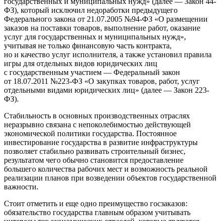
государственных и муниципальных нужд» (далее — Закон 44-
ФЗ), который исключил недо­работки предыдущего
Федерального закона от 21.07.2005 №94-ФЗ «О размещении
заказов на поставки товаров, выполнение работ, оказание
услуг для государственных и муниципальных нужд»,
учитывая не только финансо­вую часть контракта,
но и качество услуг исполнителя, а также установил правила
игры для отдельных видов юридических лиц
с государственным участием — Феде­ральный закон
от 18.07.2011 №223-ФЗ «О закупках това­ров, работ, услуг
отдельными видами юридических лиц» (далее — Закон 223-
ФЗ).
Стабильность в основных производственных отра­слях
неразрывно связана с непоколебимостью действую­щей
экономической политики государства. Постоянное
инвестирование государства в развитие инфраструкту­ры
позволяет стабильно развивать строительный биз­нес,
результатом чего обычно становится предоставление
большего количества рабочих мест и возможность реаль­ной
реализации планов при возведении объектов госу­дарственной
важности.
Стоит отметить и еще одно преимущество госзака­зов:
обязательство государства главным образом учи­тывать