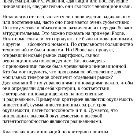
предусматривают улучшения, адаптации или последующие
инновации и, следовательно, они являются эволюционными.
Независимо от того, является ли нововведение радикальным
или постепенным, часто оно понимается очень субъективно.
Поэтому четкое и объективное различение их нередко бывает
затруднительным. Это можно показать на примере iPhone.
Некоторые считали, что продукты не были инновационными,
а другие — абсолютно новыми. По отдельности большинство
технологий не были новыми. Но iPhone как продукт,
открывший новый рынок смартфонов, явился
революционным нововведением. Бизнес-модель
с приложениями также была чрезвычайно инновационной.
Кто бы мог подумать, что программное обеспечение для
мобильных телефонов обеспечит отдельный рынок?
Для компаний с их управлениями инновациями важно, чтобы
они определяли для себя критерии, в соответствии
с которыми инновации делятся на постепенные
и радикальные. Примерами критериев являются: окупаемость
инвестиций, сумма инвестиционных затрат, срок
окупаемости, патентоспособность и т. д. Думается, что
инновации с высокой окупаемостью и высокой
патентоспособностью являются радикальными.
Классификация инноваций по критерию новизны