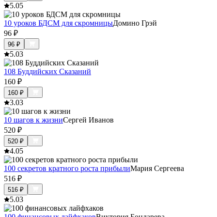
5.0
5
10 уроков БДСМ для скромницы
Домино Грэй
96
₽
96
₽
5.0
3
108 Буддийских Сказаний
160
₽
160
₽
3.0
3
10 шагов к жизни
Сергей Иванов
520
₽
520
₽
4.0
5
100 секретов кратного роста прибыли
Мария Сергеева
516
₽
516
₽
5.0
3
100 финансовых лайфхаков
Виктория Бондарева