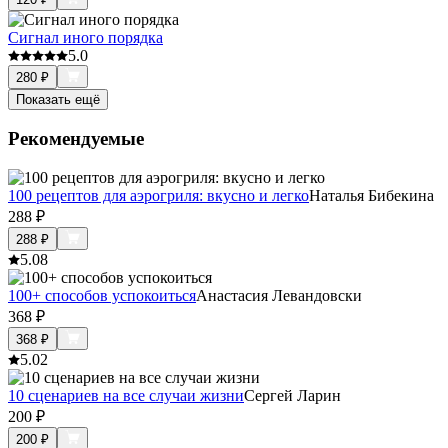
Сигнал иного порядка
5.0
280
₽
Показать ещё
Рекомендуемые
100 рецептов для аэрогриля: вкусно и легко
Наталья Бибекина
288
₽
288
₽
5.0
8
100+ способов успокоиться
Анастасия Левандовски
368
₽
368
₽
5.0
2
10 сценариев на все случаи жизни
Сергей Ларин
200
₽
200
₽