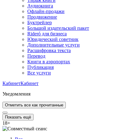
Тираж книги
Аудиокнига
Офлайн-продажи
Продвижение
Буктрейлер
Большой издательский пакет
Rideró для бизнеса
Юридический советник
Дополнительные услуги
Расшифровка текста
Перевод
Книги в аэропортах
Публикация
Все услуги
Кабинет
Кабинет
Уведомления
Отметить все как прочитанные
Показать ещё
18
+