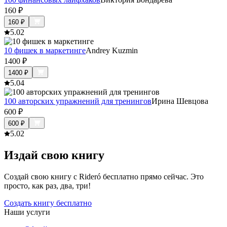
160
₽
160
₽
5.0
2
10 фишек в маркетинге
Andrey Kuzmin
1400
₽
1400
₽
5.0
4
100 авторских упражнений для тренингов
Ирина Шевцова
600
₽
600
₽
5.0
2
Издай свою книгу
Создай свою книгу с Rideró бесплатно прямо сейчас. Это
просто, как раз, два, три!
Создать книгу бесплатно
Наши услуги