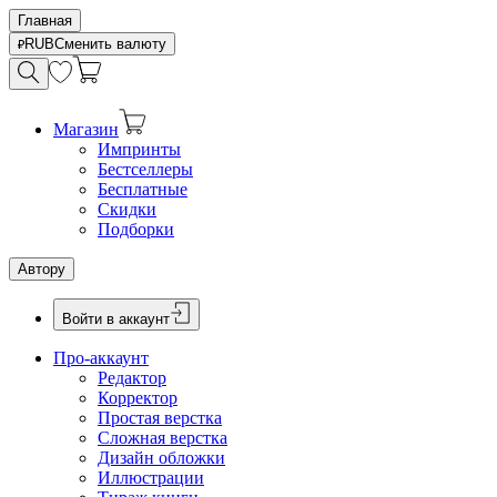
Главная
RUB
Сменить валюту
Магазин
Импринты
Бестселлеры
Бесплатные
Скидки
Подборки
Автору
Войти в аккаунт
Про-аккаунт
Редактор
Корректор
Простая верстка
Сложная верстка
Дизайн обложки
Иллюстрации