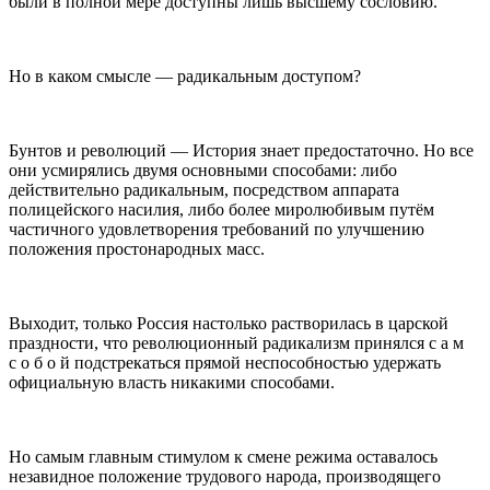
были в полной мере доступны лишь высшему сословию.
Но в каком смысле — радикальным доступом?
Бунтов и революций — История знает предостаточно. Но все
они усмирялись двумя основными способами: либо
действительно радикальным, посредством аппарата
полицейского
насил
ия, либо более миролюбивым путём
частичного удовлетворения требований по улучшению
положения простонародных масс.
Выходит, только
Росси
я настолько растворилась в царской
праздности, что революционный радикализм принялся с а м
с о б о й подстрекаться прямой неспособностью удержать
официальную власть никакими способами.
Но самым главным стимулом к смене режима оставалось
незавидное положение трудового народа, производящего