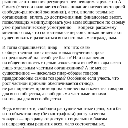
рыночные отношения регулирует не» невидимая рука» по А.
Смиту (с чего и начинается оболванивание населения теорией
свободно-рыночной экономики), а эти, вполне реальные
организации, вплоть до достижения ими финансовых высот,
позволяющих манипулировать уже всем обществом по своему
узко-прагматическому усмотрению — вопреки расхожему
мнению о том, что состоятельные персоны никак не мешают
существовать и развиваться всем остальным согражданам.
И тогда спрашивается, пиар — это что: связь
с общественностью с целью только изучения спроса
и предложений на всеобщее благо? Или и давления
на общественность с целью извлечения из неё выгоды всего
лишь отдельным частным организациям? А не менее
существенное — насколько пиар-образы товаров
правдоподобны самим товарам? Особенно если учесть, что
рост частной прибыли обеспечивается отнюдь
не расширением производства количества и качества товаров
для всего общества, а свободными частными ценами
на товары для всего общества.
Ведь именно эти, свободно растущие частные цены, хотя бы
и по объективному (без контрафакта) росту качества
товаров — прекращают доступ к социальным благам
и направлениям развития всех, мало состоятельных,