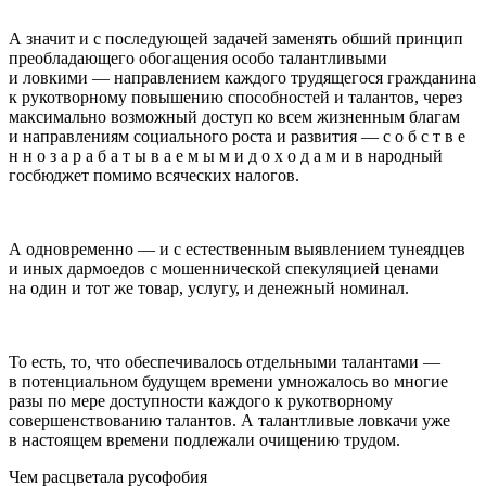
А значит и с последующей задачей заменять обший принцип
преобладающего обогащения особо талантливыми
и ловкими — направлением каждого трудящегося гражданина
к рукотворному повышению способностей и талантов, через
максимально возможный доступ ко всем жизненным благам
и направлениям социального роста и развития — с о б с т в е
н н о з а р а б а т ы в а е м ы м и д о х о д а м и в народный
госбюджет помимо всяческих налогов.
А одновременно — и с естественным выявлением тунеядцев
и иных дармоедов с мошеннической спекуляцией ценами
на один и тот же товар, услугу, и денежный номинал.
То есть, то, что обеспечивалось отдельными талантами —
в потенциальном будущем времени умножалось во многие
разы по мере доступности каждого к рукотворному
совершенствованию талантов
. А талантливые ловкачи уже
в настоящем времени подлежали очищению трудом.
Чем расцветала русофобия