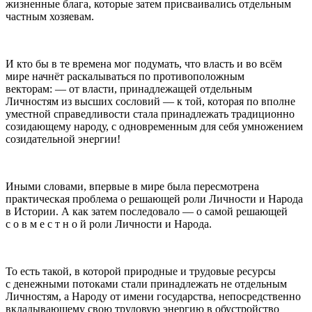
жизненные блага, которые затем присваивались отдельным
частным хозяевам.
И кто бы в те времена мог подумать, что власть и во всём
мире начнёт раскалываться по противоположным
векторам: — от власти, принадлежащей отдельным
Личностям из высших сословий — к той, которая по вполне
уместной справедливости стала принадлежать традиционно
созидающему народу, с одновременным для себя умножением
созидательной энергии!
Иными словами, впервые в мире была пересмотрена
практическая проблема о решающей роли Личности и Народа
в Истории. А как затем последовало — о самой решающей
с о в м е с т н о й роли Личности и Народа.
То есть такой, в которой природные и трудовые ресурсы
с денежными потоками стали принадлежать не отдельным
Личностям, а Народу от имени государства, непосредственно
вкладывающему свою трудовую энергию в обустройство