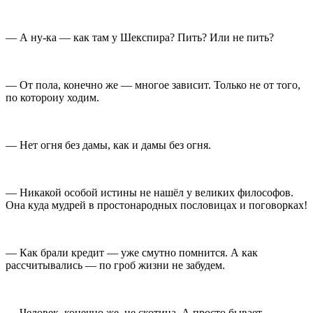
— А ну-ка — как там у Шекспира? Пить? Или не пить?
— От пола, конечно же — многое зависит. Только не от того,
по котороиу ходим.
— Нет огня без дамы, как и дамы без огня.
— Никакой особой истины не нашёл у великих философов.
Она куда мудрей в простонародных пословицах и поговорках!
— Как брали кредит — уже смутно помнится. А как
рассчитывались — по гроб жизни не забудем.
— Человек, конечно же, не скотина. А просто бывает —