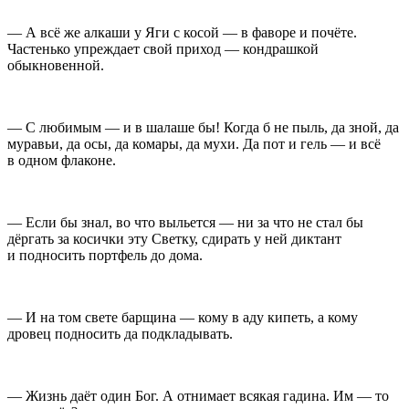
— А всё же алкаши у Яги с косой — в фаворе и почёте.
Частенько упреждает свой приход — кондрашкой
обыкновенной.
— С любимым — и в шалаше бы! Когда б не пыль, да зной, да
муравьи, да осы, да комары, да мухи. Да пот и гель — и всё
в одном флаконе.
— Если бы знал, во что выльется — ни за что не стал бы
дёргать за косички эту Светку, сдирать у ней диктант
и подносить портфель до дома.
— И на том свете барщина — кому в аду кипеть, а кому
дровец подносить да подкладывать.
— Жизнь даёт один Бог. А отнимает всякая гадина. Им — то