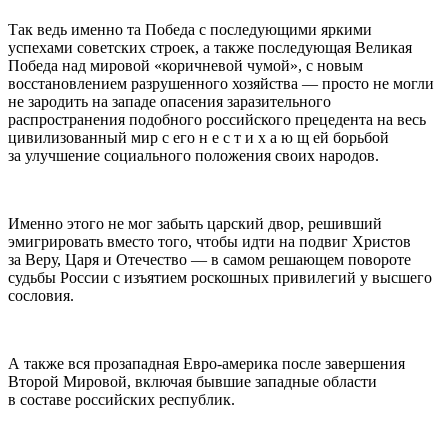
Так ведь именно та Победа с последующими яркими
успехами советских строек, а также последующая Великая
Победа над мировой «коричневой чумой», с новым
восстановлением разрушенного хозяйства — просто не могли
не зародить на западе опасения заразительного
распространения подобного
росси
йского прецедента на весь
цивилизованный мир с его н е с т и х а ю щ ей борьбой
за улучшение социального положения своих народов.
Именно этого не мог забыть царский двор, решивший
эмигрировать вместо того, чтобы идти на подвиг Христов
за Веру, Царя и Отечество — в самом решающем повороте
судьбы
Росси
и с изъятием роскошных привилегий у высшего
сословия.
А также вся прозападная Евро-
америк
а после завершения
Второй Мировой, включая бывшие западные области
в составе
росси
йских республик.