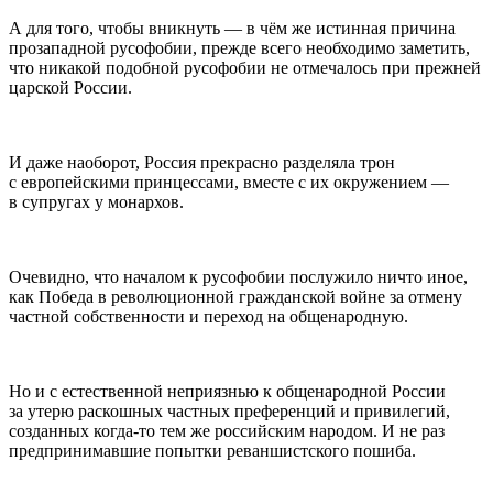
А для того, чтобы вникнуть — в чём же истинная причина
прозападной русофобии, прежде всего необходимо заметить,
что никакой подобной русофобии не отмечалось при прежней
царской
Росси
и.
И даже наоборот,
Росси
я прекрасно разделяла трон
с европейскими принцессами, вместе с их окружением —
в супругах у монархов.
Очевидно, что началом к русофобии послужило ничто иное,
как Победа в революционной гражданской войне за отмену
частной собственности и переход на общенародную.
Но и с естественной неприязнью к общенародной
Росси
и
за утерю раскошных частных преференций и привилегий,
созданных когда-то тем же
росси
йским народом. И не раз
предпринимавшие попытки реваншистского пошиба.