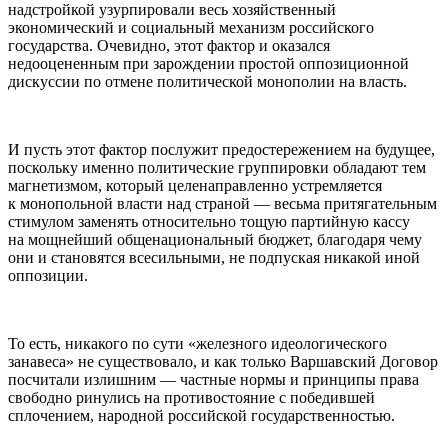
надстройкой узурпировали весь хозяйственный
экономический и социальный механизм
росси
йского
государства. Очевидно, этот фактор и оказался
недооцененным при зарождении простой оппозиционной
дискуссии по отмене политической монополии на власть.
И пусть этот фактор послужит предостережением на будущее,
поскольку именно политические группировки обладают тем
магнетизмом, который целенаправленно устремляется
к монопольной власти над страной —
весьма притягательным
стимулом заменять относительно тощую партийную кассу
на мощнейший обще
нацио
нальный бюджет, благодаря чему
они и становятся всесильными, не подпуская никакой иной
оппозиции.
То есть, никакого по сути «железного идеологического
занавеса» не существовало, и как только Варшавский Договор
посчитали излишним — частные нормы и принципы права
свободно ринулись на противостояние с победившей
сплочением, народной
росси
йской государственностью.