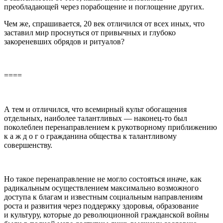
преобладающей через порабощение и поглощение других.
Чем же, спрашивается, 20 век отличился от всех иных, что
заставил мир проснуться от привычных и глубоко
закореневших обрядов и ритуалов?
====
А тем и отличился, что всемирный культ обогащения
отдельных, наиболее талантливых — наконец-то был
поколеблен перенаправлением к рукотворному приближению
к а ж д о г о гражданина общества к талантливому
совершенству.
Но такое перенаправление не могло состояться иначе, как
радикальным осуществлением максимально возможного
доступа к благам и известным социальным направлениям
роста и развития через поддержку здоровья, образование
и культуру, которые до революционной гражданской войны