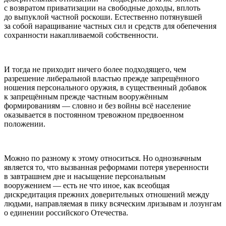
с возвратом приватизации на свободные доходы, вплоть
до выпуклой частной роскоши. Естественно потянувшей
за собой наращивание частных сил и средств для обепечения
сохранности накапливаемой собственности.
И тогда не приходит ничего более подходящего, чем
разрешение либеральной властью прежде запрещённого
ношения персонального оружия, в существенный добавок
к запрещённым прежде частным вооружённым
формированиям — словно и без войны всё население
оказывается в постоянном тревожном предвоенном
положении.
Можно по разному к этому относиться. Но однозначным
является то, что вызванная реформами потеря уверенности
в завтрашнем дне и насыщение персональным
вооружением — есть не что иное, как всеобщая
дискредитация прежних доверительных отношений между
людьми, направляемая в пику всяческим лризывам и лозунгам
о единении
росси
йского Отечества.