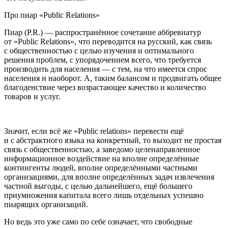
Про пиар «Рublic Rеlations»
Пиар (P.R.) — распространённое сочетание аббревиатур
от «Рublic Rеlations», что переводится на русский, как связь
с общественностью с целью изучения и оптимального
решения проблем, с упорядочением всего, что требуется
производить для населения — с тем, на что имеется спрос
населения и наоборот. А, таким балансом и продвигать общее
благоденствие через возрастающее качество и количество
товаров и услуг.
Значит, если всё же «Рublic relations» перевести ещё
и с абстрактного языка на конкретный, то выходит не простая
связь с общественностью, а заведомо целенаправленное
информационное воздействие на вполне определённые
контингенты людей, вполне определёнными частными
организациями, для вполне определённых задач извлечения
частной выгоды, с целью дальнейшего, ещё большего
приумножения капитала всего лишь отдельных успешно
пиарящих организаций.
Но ведь это уже само по себе означает, что свободные