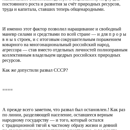
постоянного роста и развития за счёт природных ресурсов,
труда и капитала, ставших теперь общенародными.
И именно этот фактор позволил наращивание и свободный
маневр силами и средствами по всей стране — и для п р о р ы
в н ы х строек, и с итоговым сокрушительным поражением
коварного на много
нацио
нальный
росси
йский народ,
агрессора — став вместо отдельных личностей полноправным
коллективным владельцем щедрых
росси
йских природных
ресурсов.
Как же допустили развал СССР?
====
А прежде всего заметим, что развал был остановлен.! Как раз
по линии, разделяющей население, оставшееся верным
народному государству — и того, который остался
с традиционной тягой к частному образу жизни и деяний