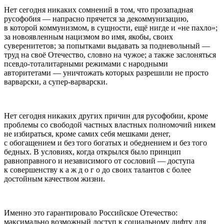
Нет сегодня никаких сомнений в том, что прозападная
русофобия — напрасно прячется за декоммунизацию,
в которой коммунизмом, в сущности, ещё нигде и «не пахло»;
за новоявленным
нациз
мом во имя, якобы, своих
суверенитетов; за попытками выдавать за подневольный —
труд на своё Отечество, словно на чужое; а также заслоняться
псевдо-тоталитарными режимами с народными
авторитетами — уничтожать которых разрешили не просто
варварски, а супер-варварски.
Нет сегодня никаких других причин для русофобии, кроме
проблемы со свободой частных властных полномочий никем
не избираться, кроме самих себя мешками денег,
с обогащением и без того богатых и обеднением и без того
бедных. В условиях, когда открылся было принцип
равноправного и независимого от сословий — доступа
к совершенству к а ж д о г о до своих талантов с более
достойным качеством жизни.
Именно это гарантировало
Росси
йское Отечество:
максимально возможный доступ к социальному лифту для