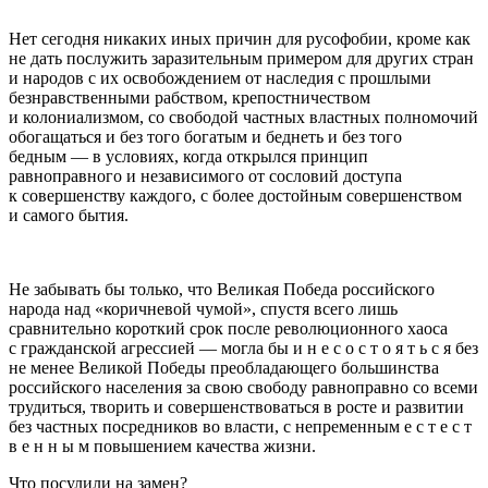
Нет сегодня никаких иных причин для русофобии, кроме как
не дать послужить заразительным примером для других стран
и народов с их освобождением от наследия с прошлыми
безнравственными рабством, крепостничеством
и колониализмом, со свободой частных властных полномочий
обогащаться и без того богатым и беднеть и без того
бедным — в условиях, когда открылся принцип
равноправного и независимого от сословий доступа
к совершенству каждого, с более достойным совершенством
и самого бытия.
Не забывать бы только, что Великая Победа
росси
йского
народа над «коричневой чумой», спустя всего лишь
сравнительно короткий срок после революционного хаоса
с гражданской агрессией — могла бы и н е с о с т о я т ь с я без
не менее Великой Победы преобладающего большинства
росси
йского населения за свою свободу равноправно со всеми
трудиться, творить и совершенствоваться в росте и развитии
без частных посредников во власти, с непременным е с т е с т
в е н н ы м повышением качества жизни.
Что посулили на замен?