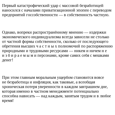
Первый катастрофический удар с массовой безработицей
наносился с началами приватизационной эпопеи с переводом
предприятий госсобственности — в собственность частную.
Однако, вопреки распространённому мнению — издержки
экономического индивидуализма всегда зависели не столько
от частной формы собственности, сколько от последующего
обретения высших ч а с т н ы х полномочий по распоряжению
природными и трудовыми ресурсами — никем и ничем н е
и з б и р а е м ы м и персонами, кроме самих себя с мешками
денег!
При этом главным моральным ущербом становится вовсе
не безработица и инфляция, как таковые, а всеобщая
хроническая потеря уверенности в каждом завтрашнем дне,
которая именно в частном менеджменте потенциально
способна нависать — над каждым, занятым трудом и в любое
время!