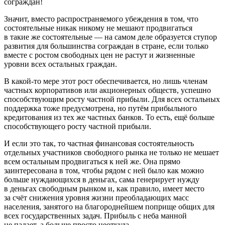
сограждан!
Значит, вместо распространяемого убеждения в том, что
состоятельные никак никому не мешают продвигаться
в такие же состоятельные — на самом деле образуется ступор
развития для большинства сограждан в стране, если только
вместе с ростом свободных цен не растут и жизненные
уровни всех остальных граждан.
В какой-то мере этот рост обеспечивается, но лишь членам
частных корпоративов или акционерных обществ, успешно
способствующим росту частной прибыли. Для всех остальных
поддержка тоже предусмотрена, но путём прибыльного
кредитования из тех же частных банков. То есть, ещё больше
способствующего росту частной прибыли.
И если это так, то частная финансовая состоятельность
отдельных участников свободного рынка не только не мешает
всем остальным продвигаться к ней же. Она прямо
заинтересована в том, чтобы рядом с ней было как можно
больше нуждающихся в деньгах, сама генерирует нужду
в деньгах свободным рынком и, как правило, имеет место
за счёт снижения уровня жизни преобладающих масс
населения, занятого на благороднейшем поприще общих для
всех государственных задач. Прибыль с неба манной
не падает, а больше просто неоткуда.