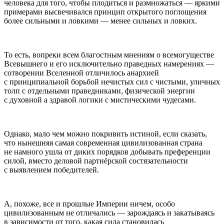
человека для того, чтобы плодиться и размножаться — яркими
примерами высвечивался принцип открытого поглощения
более сильными и ловкими — менее сильных и ловких.
То есть, вопреки всем благостным мнениям о всемогуществе
Всевышнего и его исключительно праведных намерениях —
сотворении Вселенной отличилось анархией
с принципиальной борьбой нечистых сил с чистыми, уличных
толп с отдельными праведниками, физической энергии
с духовной а здравой логики с мистическими чудесами.
Однако, мало чем можно покривить истиной, если сказать,
что нынешняя самая современная цивилизованная страна
не намного ушла от диких порядков добывать преференции
силой, вместо деловой партнёрской состязательности
с выявлением победителей.
А, похоже, все и прошлые Империи ничем, особо
цивилизованным не отличались — зарождаясь и закатываясь
в зависимости от того, какая сила становилась