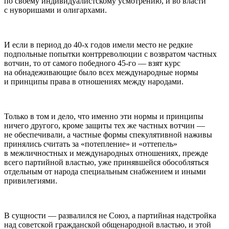
по своему индивидуалистскому усмотрению, и во власти
с нуворишами и олигархами.
И если в период до 40-х годов имели место не редкие
подпольные попытки контрреволюции с возвратом частных
вотчин, то от самого победного 45-го — взят курс
на обнадеживающие было всех международные нормы
и принципы права в отношениях между народами.
Только в том и дело, что именно эти нормы и принципы
ничего другого, кроме защиты тех же частных вотчин —
не обеспечивали, а частные формы спекулятивной наживы
принялись считать за «потепление» и «оттепель»
в межличностных и международных отношениях, прежде
всего партийной властью, уже принявшейся обособляться
отдельным от народа специальным снабжением и иными
привилегиями.
В сущности — развалился не Союз, а партийная надстройка
над советской гражданской общенародной властью, и этой