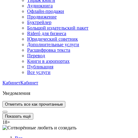
Тираж книги
Аудиокнига
Офлайн-продажи
Продвижение
Буктрейлер
Большой издательский пакет
Rideró для бизнеса
Юридический советник
Дополнительные услуги
Расшифровка текста
Перевод
Книги в аэропортах
Публикация
Все услуги
Кабинет
Кабинет
Уведомления
Отметить все как прочитанные
Показать ещё
18
+