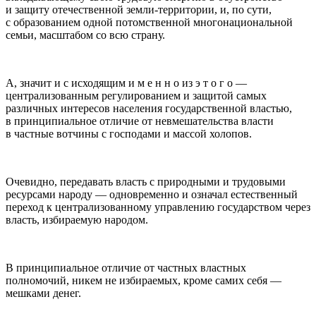
и защиту отечественной земли-территории, и, по сути,
с образованием одной потомственной много
нацио
нальной
семьи, масштабом со всю страну.
А, значит и с исходящим и м е н н о из э т о г о —
централизованным регулированием и защитой самых
различных интересов населения
государственной властью,
в принципиальное отличие от невмешательства власти
в частные вотчины с господами и массой холопов.
Очевидно, передавать власть с природными и трудовыми
ресурсами народу — одновременно и означал естественный
переход к централизованному управлению государством через
власть, избираемую народом.
В принципиальное отличие от частных властных
полномочий, никем не избираемых, кроме самих себя —
мешками денег.