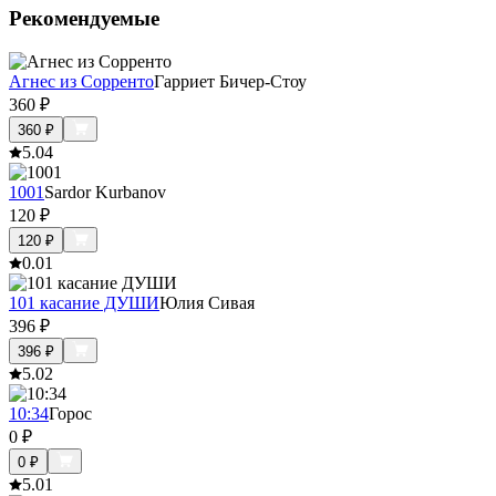
Рекомендуемые
Агнес из Сорренто
Гарриет Бичер-Стоу
360
₽
360
₽
5.0
4
1001
Sardor Kurbanov
120
₽
120
₽
0.0
1
101 касание ДУШИ
Юлия Сивая
396
₽
396
₽
5.0
2
10:34
Горос
0
₽
0
₽
5.0
1