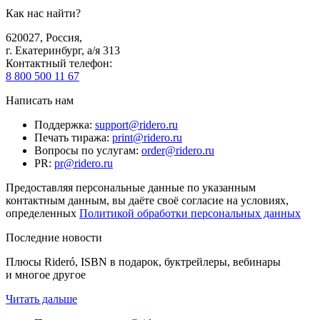
Как нас найти?
620027
,
Россия
,
г. Екатеринбург, а/я 313
Контактный телефон
:
8 800 500 11 67
Написать нам
Поддержка
:
support@ridero.ru
Печать тиража
:
print@ridero.ru
Вопросы по услугам
:
order@ridero.ru
PR
:
pr@ridero.ru
Предоставляя персональные данные по указанным
контактным данным, вы даёте своё согласие на условиях,
определенных
Политикой обработки персональных данных
Последние новости
Плюсы Rideró, ISBN в подарок, буктрейлеры, вебинары
и многое другое
Читать дальше