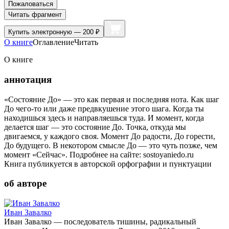
Пожаловаться
Читать фрагмент
Купить
электронную — 200 ₽
О книге
Оглавление
Читать
О книге
аннотация
«Состояние До» — это как первая и последняя нота. Как шаг
До чего-то или даже предвкушение этого шага. Когда ты
находишься здесь и направляешься туда. И момент, когда
делается шаг — это состояние До. Точка, откуда мы
двигаемся, у каждого своя. Момент До радости, До горести,
До будущего. В некотором смысле До — это чуть позже, чем
момент «Сейчас». Подробнее на сайте: sostoyaniedo.ru
Книга публикуется в авторской орфографии и пунктуации
об авторе
Иван Завалко
Иван Завалко — последователь тишины, радикальный