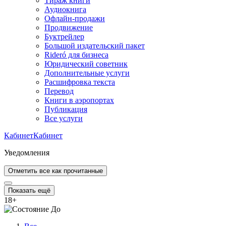
Тираж книги
Аудиокнига
Офлайн-продажи
Продвижение
Буктрейлер
Большой издательский пакет
Rideró для бизнеса
Юридический советник
Дополнительные услуги
Расшифровка текста
Перевод
Книги в аэропортах
Публикация
Все услуги
Кабинет
Кабинет
Уведомления
Отметить все как прочитанные
Показать ещё
18
+