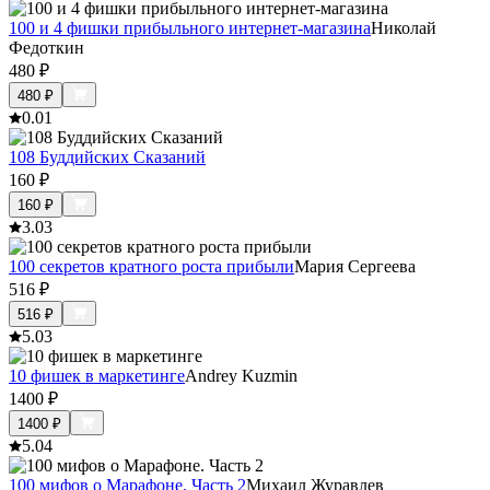
100 и 4 фишки прибыльного интернет-магазина
Николай
Федоткин
480
₽
480
₽
0.0
1
108 Буддийских Сказаний
160
₽
160
₽
3.0
3
100 секретов кратного роста прибыли
Мария Сергеева
516
₽
516
₽
5.0
3
10 фишек в маркетинге
Andrey Kuzmin
1400
₽
1400
₽
5.0
4
100 мифов о Марафоне. Часть 2
Михаил Журавлев