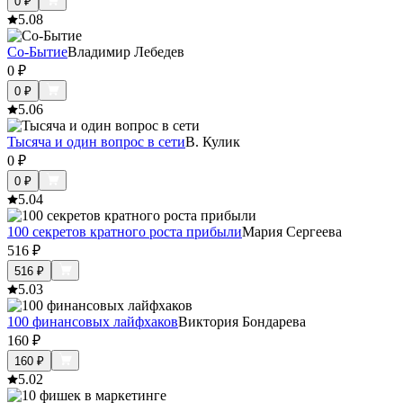
0
₽
5.0
8
Со-Бытие
Владимир Лебедев
0
₽
0
₽
5.0
6
Тысяча и один вопрос в сети
В. Кулик
0
₽
0
₽
5.0
4
100 секретов кратного роста прибыли
Мария Сергеева
516
₽
516
₽
5.0
3
100 финансовых лайфхаков
Виктория Бондарева
160
₽
160
₽
5.0
2