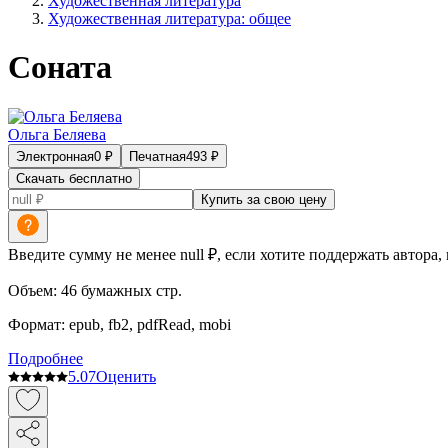
Художественная литература
Художественная литература: общее
Соната
Ольга Беляева
Электронная
0
₽
Печатная
493
₽
Скачать бесплатно
Купить за свою цену
Введите сумму не менее null ₽, если хотите поддержать автора,
Объем:
46
бумажных стр.
Формат:
epub, fb2, pdfRead, mobi
Подробнее
5.0
7
Оценить