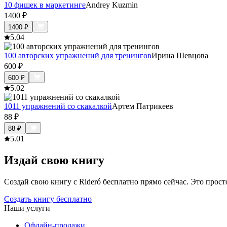
10 фишек в маркетинге
Andrey Kuzmin
1400
₽
1400
₽
5.0
4
100 авторских упражнений для тренингов
Ирина Шевцова
600
₽
600
₽
5.0
2
1011 упражнений со скакалкой
Артем Патрикеев
88
₽
88
₽
5.0
1
Издай свою книгу
Создай свою книгу с Rideró бесплатно прямо сейчас. Это просто,
Создать книгу бесплатно
Наши услуги
Офлайн-продажи