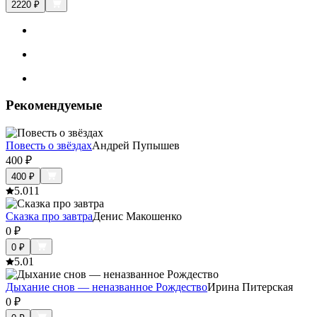
2220
₽
Рекомендуемые
Повесть о звёздах
Андрей Пупышев
400
₽
400
₽
5.0
11
Сказка про завтра
Денис Макошенко
0
₽
0
₽
5.0
1
Дыхание снов — неназванное Рождество
Ирина Питерская
0
₽