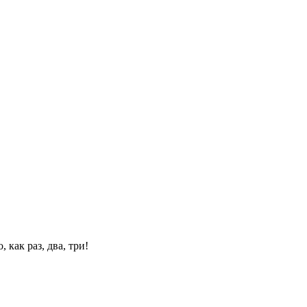
 как раз, два, три!