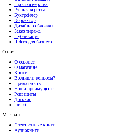
Простая верстка
Ручная верстка
Буктрейлер
Корректор
Дизайнер обложки
Заказ тиража
Публикация
Rideró для бизнеса
О нас
О сервисе
О магазине
Книги
Возникли вопросы?
Приватность
Наши преимущества
Реквизиты
Договор
llm.txt
Магазин
Электронные книги
Аудиокниги