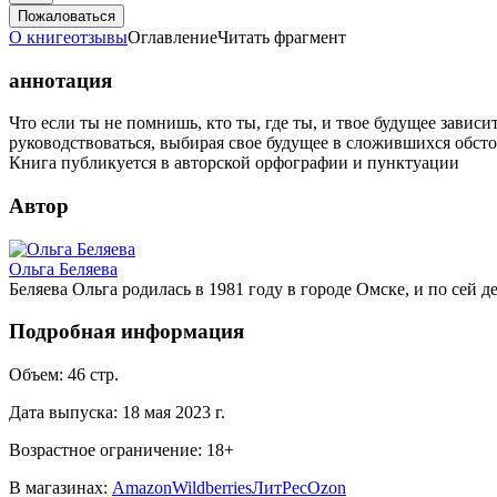
Пожаловаться
О книге
отзывы
Оглавление
Читать фрагмент
аннотация
Что если ты не помнишь, кто ты, где ты, и твое будущее завис
руководствоваться, выбирая свое будущее в сложившихся обсто
Книга публикуется в авторской орфографии и пунктуации
Автор
Ольга Беляева
Беляева Ольга родилась в 1981 году в городе Омске, и по сей 
Подробная информация
Объем:
46
стр.
Дата выпуска:
18 мая 2023 г.
Возрастное ограничение:
18
+
В магазинах:
Amazon
Wildberries
ЛитРес
Ozon