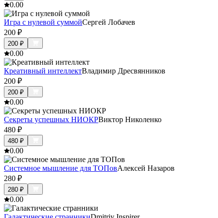
0.0
0
Игра с нулевой суммой
Сергей Лобачев
200
₽
200
₽
0.0
0
Креативный интеллект
Владимир Дресвянников
200
₽
200
₽
0.0
0
Секреты успешных НИОКР
Виктор Николенко
480
₽
480
₽
0.0
0
Системное мышление для ТОПов
Алексей Назаров
280
₽
280
₽
0.0
0
Галактические странники
Dmitriy Inspirer