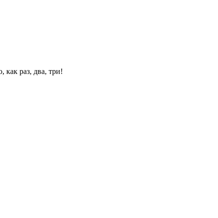
 как раз, два, три!