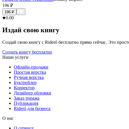
196
₽
196
₽
0.0
0
Издай свою книгу
Создай свою книгу с Rideró бесплатно прямо сейчас. Это просто,
Создать книгу бесплатно
Наши услуги
Офлайн-продажи
Простая верстка
Ручная верстка
Буктрейлер
Корректор
Дизайнер обложки
Заказ тиража
Публикация
Rideró для бизнеса
О нас
О сервисе