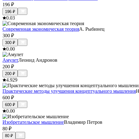
196
₽
196
₽
0.0
3
Современная экономическая теория
А. Рыбинец
300
₽
300
₽
0.0
0
Амулет
Леонид Андронов
200
₽
200
₽
4.9
29
Практические методы улучшения концептуального мышления
Н
600
₽
600
₽
0.0
0
Изобретательское мышление
Владимир Петров
80
₽
80
₽