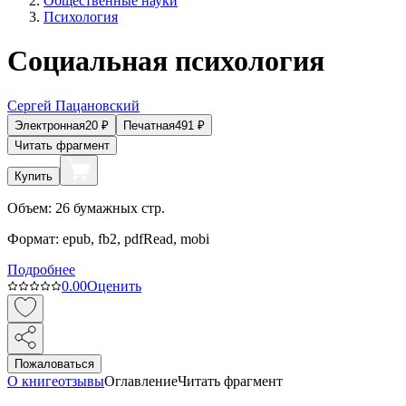
Общественные науки
Психология
Социальная психология
Сергей Пацановский
Электронная
20
₽
Печатная
491
₽
Читать фрагмент
Купить
Объем:
26
бумажных стр.
Формат:
epub, fb2, pdfRead, mobi
Подробнее
0.0
0
Оценить
Пожаловаться
О книге
отзывы
Оглавление
Читать фрагмент