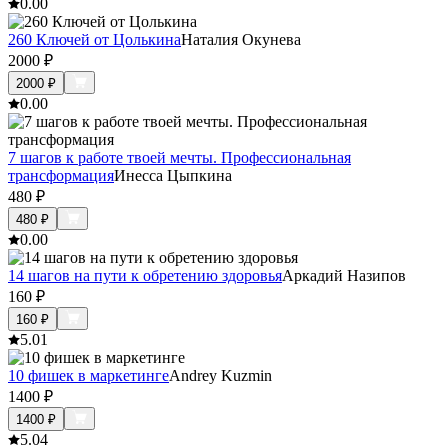
0.0
0
260 Ключей от Цолькина
Наталия Окунева
2000
₽
2000
₽
0.0
0
7 шагов к работе твоей мечты. Профессиональная
трансформация
Инесса Цыпкина
480
₽
480
₽
0.0
0
14 шагов на пути к обретению здоровья
Аркадий Назипов
160
₽
160
₽
5.0
1
10 фишек в маркетинге
Andrey Kuzmin
1400
₽
1400
₽
5.0
4