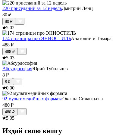
220 приседаний за 12 недель
Дмитрий Ленц
80
₽
80
₽
5.0
2
174 страницы про ЭНИОСТИЛЬ
Анатолий и Тамара
488
₽
488
₽
5.0
3
Абсурдософия
Юрий Тубольцев
8
₽
8
₽
0.0
0
92 мультимедийных формата
Оксана Силантьева
480
₽
480
₽
5.0
5
Издай свою книгу