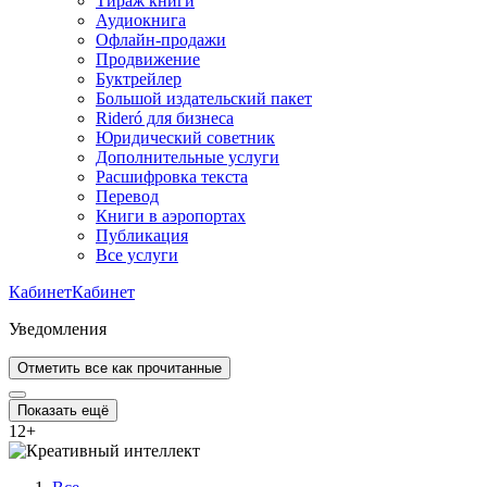
Тираж книги
Аудиокнига
Офлайн-продажи
Продвижение
Буктрейлер
Большой издательский пакет
Rideró для бизнеса
Юридический советник
Дополнительные услуги
Расшифровка текста
Перевод
Книги в аэропортах
Публикация
Все услуги
Кабинет
Кабинет
Уведомления
Отметить все как прочитанные
Показать ещё
12
+