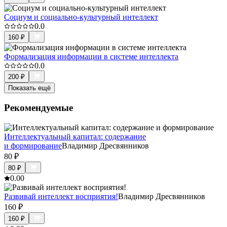
Социум и социально-культурный интеллект
0.0
160
₽
Формализация информации в системе интеллекта
0.0
200
₽
Показать ещё
Рекомендуемые
Интеллектуальный капитал: содержание
и формирование
Владимир Дресвянников
80
₽
80
₽
0.0
0
Развивай интеллект восприятия!
Владимир Дресвянников
160
₽
160
₽