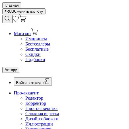
Главная
RUB
Сменить валюту
Магазин
Импринты
Бестселлеры
Бесплатные
Скидки
Подборки
Автору
Войти в аккаунт
Про-аккаунт
Редактор
Корректор
Простая верстка
Сложная верстка
Дизайн обложки
Иллюстрации