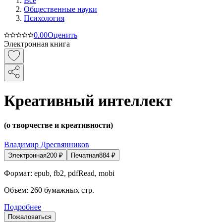
Все
Общественные науки
Психология
0.0
0
Оценить
Электронная книга
Креативный интеллект
(о творчестве и креативности)
Владимир Дресвянников
Электронная
200
₽
Печатная
884
₽
Формат:
epub, fb2, pdfRead, mobi
Объем:
260
бумажных стр.
Подробнее
Пожаловаться