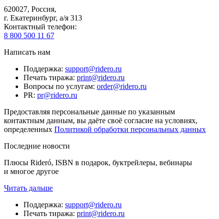
620027
,
Россия
,
г. Екатеринбург, а/я 313
Контактный телефон
:
8 800 500 11 67
Написать нам
Поддержка
:
support@ridero.ru
Печать тиража
:
print@ridero.ru
Вопросы по услугам
:
order@ridero.ru
PR
:
pr@ridero.ru
Предоставляя персональные данные по указанным
контактным данным, вы даёте своё согласие на условиях,
определенных
Политикой обработки персональных данных
Последние новости
Плюсы Rideró, ISBN в подарок, буктрейлеры, вебинары
и многое другое
Читать дальше
Поддержка
:
support@ridero.ru
Печать тиража
:
print@ridero.ru