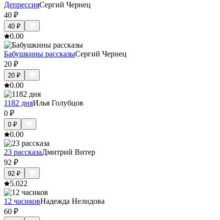
Депрессия
Сергий Чернец
40
₽
40
₽
0.0
0
Бабушкины рассказы
Сергий Чернец
20
₽
20
₽
0.0
0
1182 дня
Илья Голубцов
0
₽
0
₽
0.0
0
23 рассказа
Дмитрий Витер
92
₽
92
₽
5.0
22
12 часиков
Надежда Нелидова
60
₽