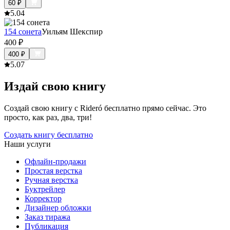
60
₽
5.0
4
154 сонета
Уильям Шекспир
400
₽
400
₽
5.0
7
Издай свою книгу
Создай свою книгу с Rideró бесплатно прямо сейчас. Это
просто, как раз, два, три!
Создать книгу бесплатно
Наши услуги
Офлайн-продажи
Простая верстка
Ручная верстка
Буктрейлер
Корректор
Дизайнер обложки
Заказ тиража
Публикация