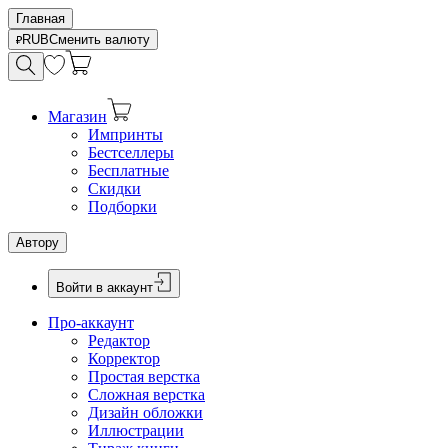
Главная
RUB
Сменить валюту
Магазин
Импринты
Бестселлеры
Бесплатные
Скидки
Подборки
Автору
Войти в аккаунт
Про-аккаунт
Редактор
Корректор
Простая верстка
Сложная верстка
Дизайн обложки
Иллюстрации