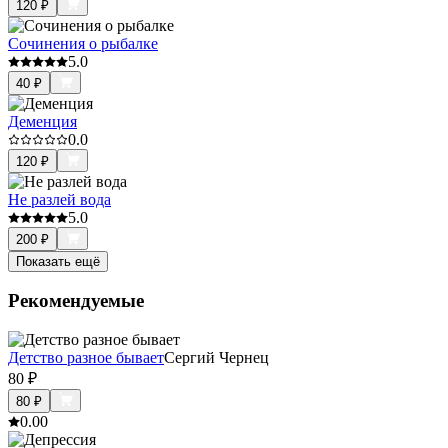
120
₽
Сочинения о рыбалке
5.0
40
₽
Деменция
0.0
120
₽
Не разлей вода
5.0
200
₽
Показать ещё
Рекомендуемые
Детство разное бывает
Сергий Чернец
80
₽
80
₽
0.0
0