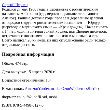
Сергий Чернец
Родился 27 мая 1960 года, в деревеньке с романтическим
названием Алёнкино (где, вероятно, раньше жило много
Алёнок). Ранние детские годы провел в деревеньке далёкой
от городов с другим романтическим названием — Юрдур
(переводе с марийского языка — «Край дождя»). Начал писать
с 14 лет, ходил в литературный кружок при Дворце пионеров,
встречался с писателями и писал стихи в местные газеты.
Всего написал 20 книжек, из них опубликованы были только
отдельные рассказы.
Подробная информация
Объем:
474
стр.
Дата выпуска:
15 апреля 2020 г.
Возрастное ограничение:
18
+
В магазинах:
Amazon
Yandex market
Ozon
Wildberries
ЛитРес
Формат:
epub, fb2, pdfRead, mobi
ISBN:
978-5-4498-6127-6