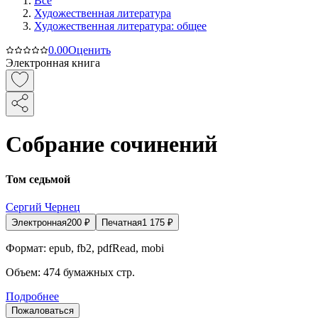
Все
Художественная литература
Художественная литература: общее
0.0
0
Оценить
Электронная книга
Собрание сочинений
Том седьмой
Сергий Чернец
Электронная
200
₽
Печатная
1 175
₽
Формат:
epub, fb2, pdfRead, mobi
Объем:
474
бумажных стр.
Подробнее
Пожаловаться