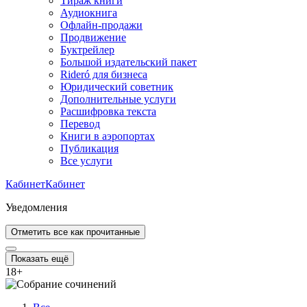
Тираж книги
Аудиокнига
Офлайн-продажи
Продвижение
Буктрейлер
Большой издательский пакет
Rideró для бизнеса
Юридический советник
Дополнительные услуги
Расшифровка текста
Перевод
Книги в аэропортах
Публикация
Все услуги
Кабинет
Кабинет
Уведомления
Отметить все как прочитанные
Показать ещё
18
+