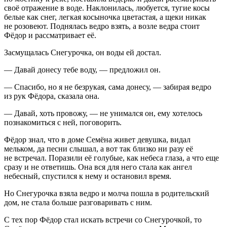
своё отражение в воде. Наклонилась, любуется, тугие косы
белые как снег, легкая косыночка цветастая, а щеки никак
не розовеют. Поднялась ведро взять, а возле ведра стоит
Фёдор и рассматривает её.
Засмущалась Снегурочка, он воды ей достал.
— Давай донесу тебе воду, — предложил он.
— Спасибо, но я не безрукая, сама донесу, — забирая ведро
из рук Фёдора, сказала она.
— Давай, хоть провожу, — не унимался он, ему хотелось
познакомиться с ней, поговорить.
Фёдор знал, что в доме Семёна живет девушка, видал
мельком, да песни слышал, а вот так близко ни разу её
не встречал. Поразили её голубые, как небеса глаза, а что еще
сразу и не ответишь. Она вся для него стала как ангел
небесный, спустился к нему и остановил время.
Но Снегурочка взяла ведро и молча пошла в родительский
дом, не стала больше разговаривать с ним.
С тех пор Фёдор стал искать встречи со Снегурочкой, то