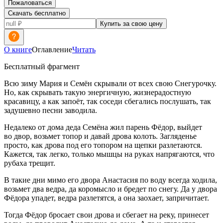
Пожаловаться
Скачать бесплатно
Купить за свою цену
О книге
Оглавление
Читать
Бесплатный фрагмент
Всю зиму Мария и Семён скрывали от всех свою Снегурочку.
Но, как скрывать такую энергичную, жизнерадостную
красавицу, а как запоёт, так соседи сбегались послушать, так
задушевно песни заводила.
Недалеко от дома деда Семёна жил парень Фёдор, выйдет
во двор, возьмет топор и давай дрова колоть. Загляденье
просто, как дрова под его топором на щепки разлетаются.
Кажется, так легко, только мышцы на руках напрягаются, что
рубаха трещит.
В такие дни мимо его двора Анастасия по воду всегда ходила,
возьмет два ведра, да коромысло и бредет по снегу. Да у двора
Фёдора упадет, ведра разлетятся, а она заохает, запричитает.
Тогда Фёдор бросает свои дрова и сбегает на реку, принесет