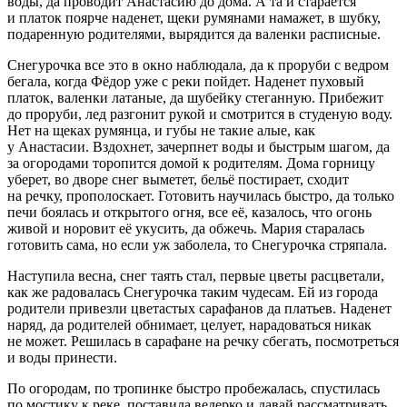
воды, да проводит Анастасию до дома. А та и старается
и платок поярче наденет, щеки румянами намажет, в шубку,
подаренную родителями, вырядится да валенки расписные.
Снегурочка все это в окно наблюдала, да к проруби с ведром
бегала, когда Фёдор уже с реки пойдет. Наденет пуховый
платок, валенки латаные, да шубейку стеганную. Прибежит
до проруби, лед разгонит рукой и смотрится в студеную воду.
Нет на щеках румянца, и губы не такие алые, как
у Анастасии. Вздохнет, зачерпнет воды и быстрым шагом, да
за огородами торопится домой к родителям. Дома горницу
уберет, во дворе снег выметет, бельё постирает, сходит
на речку, прополоскает. Готовить научилась быстро, да только
печи боялась и открытого огня, все её, казалось, что огонь
живой и норовит её укусить, да обжечь. Мария старалась
готовить сама, но если уж заболела, то Снегурочка стряпала.
Наступила весна, снег таять стал, первые цветы расцветали,
как же радовалась Снегурочка таким чудесам. Ей из города
родители привезли цветастых сарафанов да платьев. Наденет
наряд, да родителей обнимает, целует, нарадоваться никак
не может. Решилась в сарафане на речку сбегать, посмотреться
и воды принести.
По огородам, по тропинке быстро пробежалась, спустилась
по мостику к реке, поставила ведерко и давай рассматривать