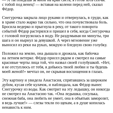
с тобой под венец! — вставая на колени перед ней, сказал
Фёдор.
Снегурочка закрыла лицо руками и отвернулась, в груди, как
в храме стало жарко так сильно, что она почувствовала боль.
Бросила ведерко и прыгнула в реку, от такого поворота
событий Фёдор растерялся и пришел в себя, когда Снегурочка
с головой погрузилась в воду. Не раздумывая ни минуты, три
шага и он нырнул за девушкой. А через мгновение уже
выносил из реки на руках, мокрую и бледную свою голубку.
Положил на землю, она дышала и дрожала, как бабочка
на
летн
ем ветерке. Фёдор присел рядом и смотрел на самые
красивые черты лица той, что назвал своей голубушкой. «Нет,
я не отступлюсь от тебя, я добьюсь твоей любви и ты будешь
моей женой!» мечтал он, не скрывая восхищения в глазах.
Эту картину и увидела Анастасия, спрятавшись за широким
дубом, кусая себе кулачок, и наблюдала, как Фёдор вынес
Снегурочку из воды. Как смотрит на эту ледышку, он никогда
не смотрел на Анастасию так. «Она ледышка, сосулька,
снежная баба, она любить не умеет, она в объятьях заморозит,
я ведь лучше!» — слезы текли по щекам, а в душе копилась
ненависть к ним.