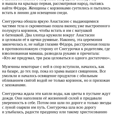
и вышла на крыльцо первая, рассматривая народ, пытаясь
найти Фёдора. Женщины с корзинками суетились и пытались
встать в линию для освещения снеди.
Снегурочка обошла яркую Анастасию с выдающимися
частями тела и скромненько пошла вконец уже выстроенного
полукруга корзинок, чтобы встать и им с матушкой
и батюшкой. Два хлопца кружили вокруг Анастасии
и целовали её в щечки румяные. Наконец, эта церемония
закончилась и, не найдя глазами Фёдора, расстроенная пошла
в противоположную сторону от Снегурочки к родителям, где
взволнованная мамаша, разводила руками и причитала:
«Кто же придумал, три раза целоваться и одного достаточно».
Мужчины некоторые с ней в спор вступили, началось, как
на базаре, до тех пор, пока из храма вышел священник. Все
умолкли и началось освящение продуктов с обильным
обливанием святой водой не только корзинок, но и прихожан
с захожанами.
Снегурочка ждала эти капли воды, как цветы в пустыне ждут
дождя. Они наполняли её жизненной силой и придавали
уверенность в себе. Потом они шли по дороге и только звезды
с луной озаряли им путь. Снегурочка шла всю дорогу
и улыбалась, радости празднику или такому христосованию