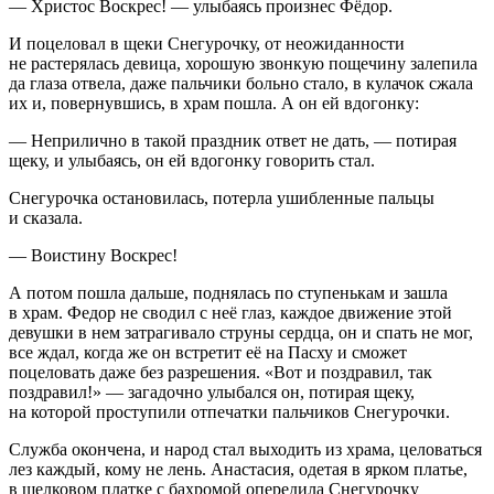
— Христос Воскрес! — улыбаясь произнес Фёдор.
И
поцел
овал в щеки Снегурочку, от неожиданности
не растерялась девица, хорошую звонкую пощечину залепила
да глаза отвела, даже пальчики больно стало, в кулачок сжала
их и, повернувшись, в храм пошла. А он ей вдогонку:
— Неприлично в такой праздник ответ не дать, — потирая
щеку, и улыбаясь, он ей вдогонку говорить стал.
Снегурочка остановилась, потерла ушибленные пальцы
и сказала.
— Воистину Воскрес!
А потом пошла дальше, поднялась по ступенькам и зашла
в храм. Федор не сводил с неё глаз, каждое движение этой
девушки в нем затрагивало струны сердца, он и спать не мог,
все ждал, когда же он встретит её на Пасху и сможет
поцел
овать даже без разрешения. «Вот и поздравил, так
поздравил!» — загадочно улыбался он, потирая щеку,
на которой проступили отпечатки пальчиков Снегурочки.
Служба окончена, и народ стал выходить из храма, целоваться
лез каждый, кому не лень. Анастасия, одетая в ярком платье,
в шелковом платке с бахромой опередила Снегурочку