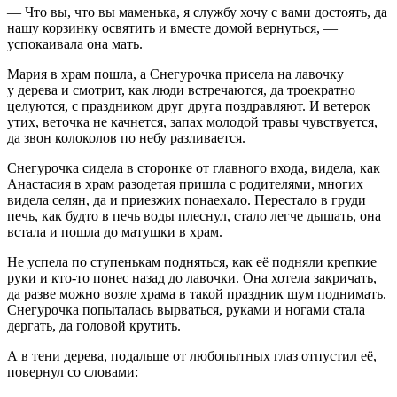
— Что вы, что вы маменька, я службу хочу с вами достоять, да
нашу корзинку освятить и вместе домой вернуться, —
успокаивала она мать.
Мария в храм пошла, а Снегурочка присела на лавочку
у дерева и смотрит, как люди встречаются, да троекратно
целуются, с праздником друг друга поздравляют. И ветерок
утих, веточка не качнется, запах молодой травы чувствуется,
да звон колоколов по небу разливается.
Снегурочка сидела в сторонке от главного входа, видела, как
Анастасия в храм разодетая пришла с родителями, многих
видела селян, да и приезжих понаехало. Перестало в груди
печь, как будто в печь воды плеснул, стало легче дышать, она
встала и пошла до матушки в храм.
Не успела по ступенькам подняться, как её подняли крепкие
руки и кто-то понес назад до лавочки. Она хотела закричать,
да разве можно возле храма в такой праздник шум поднимать.
Снегурочка попыталась вырваться, руками и ногами стала
дергать, да головой крутить.
А в тени дерева, подальше от любопытных глаз отпустил её,
повернул со словами: