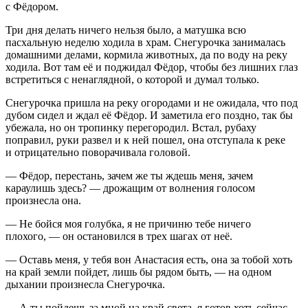
с Фёдором.
Три дня делать ничего нельзя было, а матушка всю
пасхальную неделю ходила в храм. Снегурочка занималась
домашними делами, кормила животных, да по воду на реку
ходила. Вот там её и поджидал Фёдор, чтобы без лишних глаз
встретиться с ненаглядной, о которой и думал только.
Снегурочка пришла на реку огородами и не ожидала, что под
дубом сидел и ждал её Фёдор. И заметила его поздно, так бы
убежала, но он тропинку перегородил. Встал, рубаху
поправил, руки развел и к ней пошел, она отступала к реке
и отрицательно поворачивала головой.
— Фёдор, перестань, зачем же ты ждешь меня, зачем
караулишь здесь? — дрожащим от волнения голосом
произнесла она.
— Не бойся моя голубка, я не причиню тебе ничего
плохого, — он остановился в трех шагах от неё.
— Оставь меня, у тебя вон Анастасия есть, она за тобой хоть
на край земли пойдет, лишь бы рядом быть, — на одном
дыхании произнесла Снегурочка.
— А ты пойдешь за мной на край света, я готов хоть сейчас