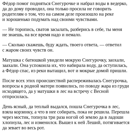
Фёдор помог подняться Снегурочке и набрал воды в ведерко,
да до дому проводил, она только просила не говорить
родителям о том, что на самом деле произошло на реке
и хорошенько подумать над своими чувствами.
— Не торопись, сватов засылать, разберись в себе, ты меня
не знаешь, на все время надо и немало.
— Сколько скажешь, буду ждать, твоего ответа, — ответил
с жаром своих чувств он.
Матушка с батюшкой увидели мокрую Снегурочку, заохали,
заахали. Она успокоила их, что набирала воду, да оступилась,
а Фёдор спас, из реки вытащил, вот и мокрые домой пришли.
После всех этих происшествий распереживалась Снегурочка,
вопросы к родной матери появились, по поводу жара из груди
исходящего, да у матушки в лес на встречу с Весной
отпросилась.
День ясный, да теплый выдался, пошла Снегурочка в лес,
взяла корзинку, а что в нее собирать, пока не решила. Перешла
через мостик, топнула три раза ногой об землю да в ладоши
хлопнула, лес и изменился. Вышел к ней Леший, потягивается
да зевает во весь рот.