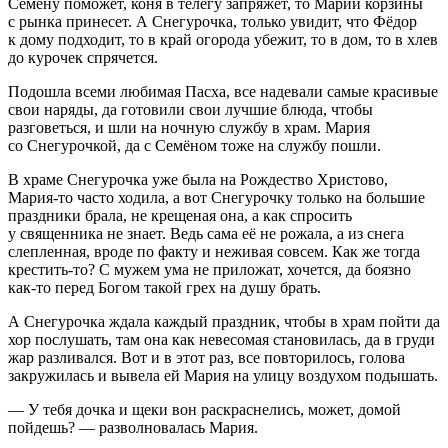
Семёну поможет, коня в телегу запряжет, то Марии корзины
с рынка принесет. А Снегурочка, только увидит, что Фёдор
к дому подходит, то в край огорода убежит, то в дом, то в хлев
до курочек спрячется.
Подошла всеми любимая Пасха, все надевали самые красивые
свои наряды, да готовили свои лучшие блюда, чтобы
разговеться, и шли на ночную службу в храм. Мария
со Снегурочкой, да с Семёном тоже на службу пошли.
В храме Снегурочка уже была на Рождество Христово,
Мария-то часто ходила, а вот Снегурочку только на большие
праздники брала, не крещеная она, а как спросить
у священника не знает. Ведь сама её не рожала, а из снега
слепленная, вроде по факту и неживая совсем. Как же тогда
крестить-то? С мужем ума не приложат, хочется, да боязно
как-то перед Богом такой грех на душу брать.
А Снегурочка ждала каждый праздник, чтобы в храм пойти да
хор послушать, там она как невесомая становилась, да в груди
жар разливался. Вот и в этот раз, все повторилось, голова
закружилась и вывела ей Мария на улицу воздухом подышать.
— У тебя дочка и щеки вон раскраснелись, может, домой
пойдешь? — разволновалась Мария.