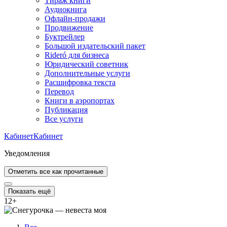
Тираж книги
Аудиокнига
Офлайн-продажи
Продвижение
Буктрейлер
Большой издательский пакет
Rideró для бизнеса
Юридический советник
Дополнительные услуги
Расшифровка текста
Перевод
Книги в аэропортах
Публикация
Все услуги
Кабинет
Кабинет
Уведомления
Отметить все как прочитанные
Показать ещё
12
+