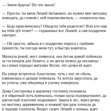
— Зачем будила? По что звала?
— Прости, ты меня Лешей батькович, но нужно мне матушку
повидать, да словом с ней перемолвиться, — попросила она.
— Беда приключилась? Обидели тебя родители? Или кто еще
на тебя зуб точит? — спрашивал все Леший, а сам подарочек
смотрит.
— Ой прости, забыла я о подарочке пирога с грибами
принести, ты погоди меня тут, я быстро ворочусь.
Махнула рукой, мост появился, она бегом домой побежала
за гостинцем для Лешего, а он дятла позвал да письмецо
на словах передал матушке Весне, что дочка её ждет.
На улице встретила Анастасию, чуть с ног не сбила,
извинилась и дальше побежала. Та хотела заругаться, да
не успела, уже обидчица в улочку повернула.
Дома Снегурочка в корзинку гостинец положила
и в обратный путь помчалась, только косы подпрыгивают, да
цветастый платочек поднимают. Зашла в лес, через речку
по мостику деревянному и ножкой три раза топнула да
в ладоши хлопнула. Видит, сидит Леший у пенька, ждет