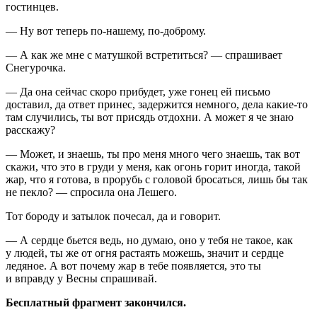
гостинцев.
— Ну вот теперь по-нашему, по-доброму.
— А как же мне с матушкой встретиться? — спрашивает
Снегурочка.
— Да она сейчас скоро прибудет, уже гонец ей письмо
доставил, да ответ принес, задержится немного, дела какие-то
там случились, ты вот присядь отдохни. А может я че знаю
расскажу?
— Может, и знаешь, ты про меня много чего знаешь, так вот
скажи, что это в груди у меня, как огонь горит иногда, такой
жар, что я готова, в прорубь с головой бросаться, лишь бы так
не пекло? — спросила она Лешего.
Тот бороду и затылок почесал, да и говорит.
— А сердце бьется ведь, но думаю, оно у тебя не такое, как
у людей, ты же от огня растаять можешь, значит и сердце
ледяное. А вот почему жар в тебе появляется, это ты
и вправду у Весны спрашивай.
Бесплатный фрагмент закончился.