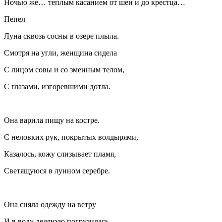
Ночью же… теплым касанием от шеи и до крестца…
Пепел
Луна сквозь сосны в озере плыла.
Смотря на угли, женщина сидела
С лицом совы и со змеиным телом,
С глазами, изгоревшими дотла.
Она варила пищу на костре.
С неловких рук, покрытых волдырями,
Казалось, кожу слизывает пламя,
Светящуюся в лунном серебре.
Она сняла одежду на ветру
И в воду ледяную погрузилась.