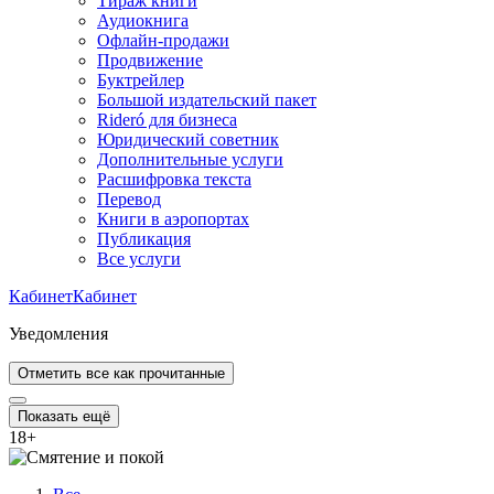
Тираж книги
Аудиокнига
Офлайн-продажи
Продвижение
Буктрейлер
Большой издательский пакет
Rideró для бизнеса
Юридический советник
Дополнительные услуги
Расшифровка текста
Перевод
Книги в аэропортах
Публикация
Все услуги
Кабинет
Кабинет
Уведомления
Отметить все как прочитанные
Показать ещё
18
+