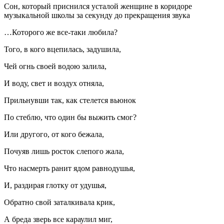
Сон, который приснился усталой женщине в коридоре
музыкальной школы за секунду до прекращения звука
…Которого же все-таки любила?
Того, в кого вцепилась, задушила,
Чей огнь своей водою залила,
И воду, свет и воздух отняла,
Прильнувши так, как стелется вьюнок
По стеблю, что один бы выжить смог?
Или другого, от кого бежала,
Почуяв лишь росток слепого жала,
Что насмерть ранит ядом равнодушья,
И, раздирая глотку от удушья,
Обратно свой заталкивала крик,
А бреда зверь все караулил миг,