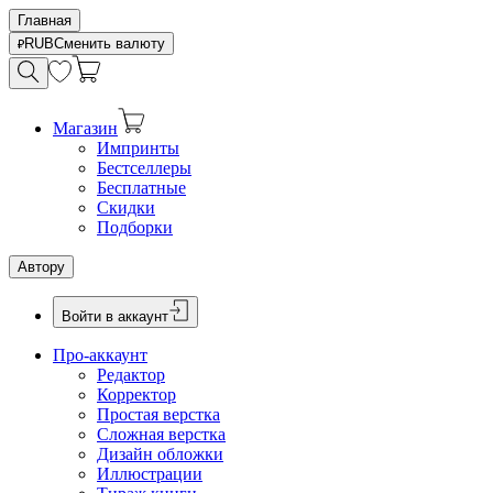
Главная
RUB
Сменить валюту
Магазин
Импринты
Бестселлеры
Бесплатные
Скидки
Подборки
Автору
Войти в аккаунт
Про-аккаунт
Редактор
Корректор
Простая верстка
Сложная верстка
Дизайн обложки
Иллюстрации