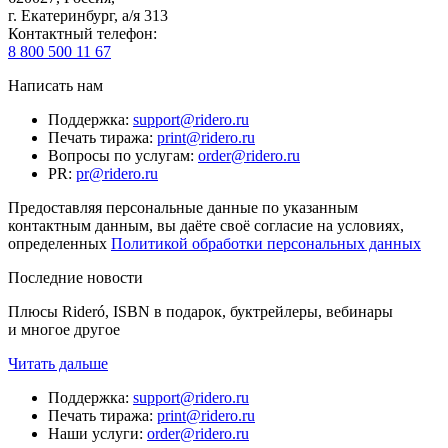
г. Екатеринбург, а/я 313
Контактный телефон
:
8 800 500 11 67
Написать нам
Поддержка
:
support@ridero.ru
Печать тиража
:
print@ridero.ru
Вопросы по услугам
:
order@ridero.ru
PR
:
pr@ridero.ru
Предоставляя персональные данные по указанным
контактным данным, вы даёте своё согласие на условиях,
определенных
Политикой обработки персональных данных
Последние новости
Плюсы Rideró, ISBN в подарок, буктрейлеры, вебинары
и многое другое
Читать дальше
Поддержка
:
support@ridero.ru
Печать тиража
:
print@ridero.ru
Наши услуги
:
order@ridero.ru