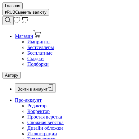
Главная
RUB
Сменить валюту
Магазин
Импринты
Бестселлеры
Бесплатные
Скидки
Подборки
Автору
Войти в аккаунт
Про-аккаунт
Редактор
Корректор
Простая верстка
Сложная верстка
Дизайн обложки
Иллюстрации