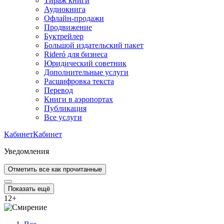
Тираж книги
Аудиокнига
Офлайн-продажи
Продвижение
Буктрейлер
Большой издательский пакет
Rideró для бизнеса
Юридический советник
Дополнительные услуги
Расшифровка текста
Перевод
Книги в аэропортах
Публикация
Все услуги
Кабинет
Кабинет
Уведомления
Отметить все как прочитанные
Показать ещё
12
+