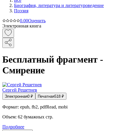
Все
Биография, литература и литературоведение
Поэзия
0.0
0
Оценить
Электронная книга
Бесплатный фрагмент -
Смирение
Сергей Решетнев
Электронная
0
₽
Печатная
518
₽
Формат:
epub, fb2, pdfRead, mobi
Объем:
62
бумажных стр.
Подробнее