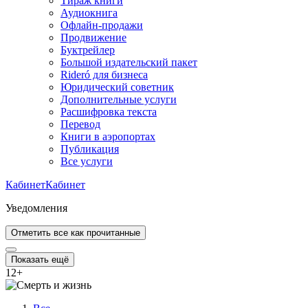
Тираж книги
Аудиокнига
Офлайн-продажи
Продвижение
Буктрейлер
Большой издательский пакет
Rideró для бизнеса
Юридический советник
Дополнительные услуги
Расшифровка текста
Перевод
Книги в аэропортах
Публикация
Все услуги
Кабинет
Кабинет
Уведомления
Отметить все как прочитанные
Показать ещё
12
+