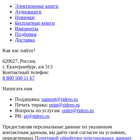
Электронные книги
Аудиокниги
Новинки
Бесплатные книги
Импринты
Подборки
Доставка
Как нас найти?
620027
,
Россия
,
г. Екатеринбург, а/я 313
Контактный телефон
:
8 800 500 11 67
Написать нам
Поддержка
:
support@ridero.ru
Печать тиража
:
print@ridero.ru
Вопросы по услугам
:
order@ridero.ru
PR
:
pr@ridero.ru
Предоставляя персональные данные по указанным
контактным данным, вы даёте своё согласие на условиях,
определенных
Политикой обработки персональных данных