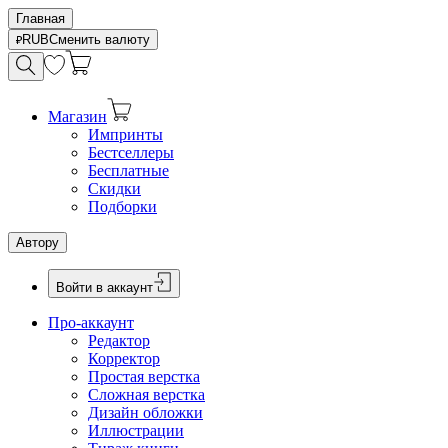
Главная
RUB
Сменить валюту
Магазин
Импринты
Бестселлеры
Бесплатные
Скидки
Подборки
Автору
Войти в аккаунт
Про-аккаунт
Редактор
Корректор
Простая верстка
Сложная верстка
Дизайн обложки
Иллюстрации