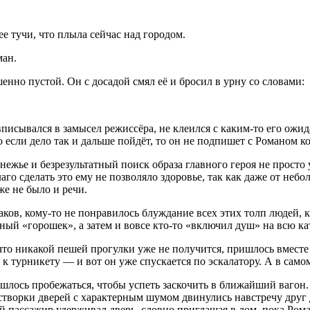
е тучи, что плыла сейчас над городом.
ман.
шенно пустой. Он с досадой смял её и бросил в урну со словами:
писывался в замысел режиссёра, не клеился с каким-то его ож
о если дело так и дальше пойдёт, то он не подпишет с Романом к
нежье и безрезультатный поиск образа главного героя не просто 
лаго сделать это ему не позволяло здоровье, так как даже от неб
же не было и речи.
лаков, кому-то не понравилось блуждание всех этих толп людей
мный «горошек», а затем и вовсе кто-то «включил душ» на всю ка
 что никакой пешей прогулки уже не получится, пришлось вмест
 турникету — и вот он уже спускается по эскалатору. А в самом
лось пробежаться, чтобы успеть заскочить в ближайший вагон. 
створки дверей с характерным шумом двинулись навстречу друг 
й пассажир удерживал дверь, словно приглашая в дом, пока Рома