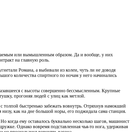
идаемым или вымышленным образом. Да и вообще, у них
онтракт на главную роль.
угнетали Романа, а выбивали из колеи, чуть ли не доводя
ольшого количества
спирт
ного по ночам у него начинались
, казавшееся с высоты совершенно бессмысленным. Крупные
тушку, прогоняя людей с улиц как метлой.
е с толпой быстренько забежать вовнутрь. Отряхнув намокший
 низу, как на дне большой норы, его поджидала сама станция.
Но когда ему оставалось буквально несколько шагов, машинист
дружке. Однако вовремя подставленная чья-то нога, удерживая
н не проскользнул вовнутрь вагона.