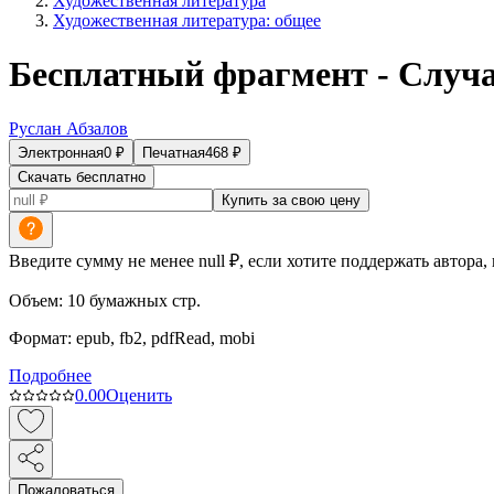
Художественная литература
Художественная литература: общее
Бесплатный фрагмент - Случ
Руслан Абзалов
Электронная
0
₽
Печатная
468
₽
Скачать бесплатно
Купить за свою цену
Введите сумму не менее null ₽, если хотите поддержать автора,
Объем:
10
бумажных стр.
Формат:
epub, fb2, pdfRead, mobi
Подробнее
0.0
0
Оценить
Пожаловаться