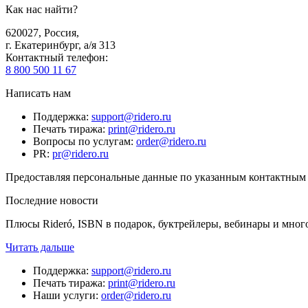
Как нас найти?
620027
,
Россия
,
г. Екатеринбург, а/я 313
Контактный телефон
:
8 800 500 11 67
Написать нам
Поддержка
:
support@ridero.ru
Печать тиража
:
print@ridero.ru
Вопросы по услугам
:
order@ridero.ru
PR
:
pr@ridero.ru
Предоставляя персональные данные по указанным контактным д
Последние новости
Плюсы Rideró, ISBN в подарок, буктрейлеры, вебинары и мног
Читать дальше
Поддержка
:
support@ridero.ru
Печать тиража
:
print@ridero.ru
Наши услуги
:
order@ridero.ru