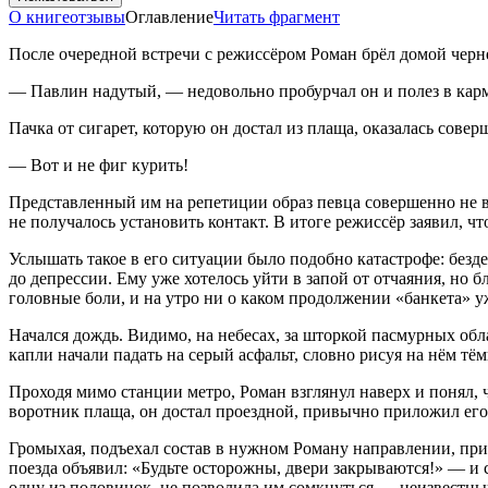
О книге
отзывы
Оглавление
Читать фрагмент
После очередной встречи с режиссёром Роман брёл домой черне
— Павлин надутый, — недовольно пробурчал он и полез в кар
Пачка от
сигар
ет, которую он достал из плаща, оказалась совер
— Вот и не фиг
курит
ь!
Представленный им на репетиции образ певца совершенно не в
не получалось установить контакт. В итоге режиссёр заявил, чт
Услышать такое в его ситуации было подобно катастрофе: безде
до депрессии. Ему уже хотелось уйти в запой от отчаяния, но б
головные боли, и на утро ни о каком продолжении «банкета» у
Начался дождь. Видимо, на небесах, за шторкой пасмурных об
капли начали падать на серый асфальт, словно рисуя на нём тё
Проходя мимо станции метро, Роман взглянул наверх и понял,
воротник плаща, он достал проездной, привычно приложил его к
Громыхая, подъехал состав в нужном Роману направлении, приш
поезда объявил: «Будьте осторожны, двери закрываются!» — и 
одну из поло
вино
к, не позволила им сомкнуться — неизвестны