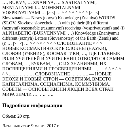
…, BUKVY, … ZNANIYA, … S ASTRALNYMI,
MENTALNYMI I… MOMENTALNYMI
VOSPRIYATIYAMI … |> <| … ^ ^ ^ ^ ^ ^ ^ ^ |> | <|
Slovoznanie — News (novye) Knowledge (Znaniya) WORDS
(SLOV, Slovkov, slovechek, …) with (s) their (ih) different
(raznymi) reasonable (razumnymi) receiving (vospriyatiyami) and (i)
ALPHABETIC (BUKVENNYMI, …) Knowledge (Znaniyami)
different (raznyh) Letters (Slovesnostey) of the Earth (Zemli) and
(i) … |> | <| … ^ ^ ^ ^ ^ ^ ^ ^ СЛОВОЗНАНИЕ ^ ^ ^ —
НОВЫЕ КОСМАКТИЧЕСКИЕ СЛОЭНЫ (НАУКИ),
СЛОВЭИ (УЧЕНИЯ), КОСМАКТИКИ, …, ГДЕ ГЛАВНЫЕ
РОЛИ УЧИТЕЛЕЙ И УЧИТЕЛЬНИЦ ОТВОДЯТСЯ САМИМ
СЛОВАМ, …, БУКВАМ, …, С ИХ ЗНАНИЯМИ, ИХ
ПОСВЯЩЕНИЯМИ И ПРОСВЕЩЕНИЯМИ …, … ^ ^ ^ ^ ^
^ ^ ...… … … … СЛОВОЗНАНИЕ … … …. — НОВЫЕ
ЭПОХИ И НОВЫЙ СТРОЙ — СОВЕТИЗМ, ВМЕСТО
КАПИТАЛИЗМА, СОЦИАЛИЗМА, КОММУНИЗМА.
СОВЕТЫ — ОСНОВЫ ЖИЗНИ ЛЮДЕЙ ВСЕХ СТРАН
МИРА ЗЕМЛИ …, ….. ….
Подробная информация
Объем:
20
стр.
Дата выпуска:
9 марта 2017 г.