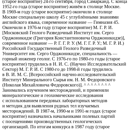
(старое восприятие) 24-го сентября, город Самарканд. С конца
1952-го года (старое восприятие) живём в столице Москве.
В 1969-м году (старое восприятие) окончили в столице
Москве специальную школу 45 с углублёнными знаниями
английского языка, современное название — Гимназия 45.
Окончили в 1976-м году (старое восприятие) М. Г. Р. И.
[Московский Геолого Разведочный Институт им. Серго
Орджоникидзе (Григория Константиновича Орджоникидзе)],
современное название — Р. Г. Г. Р. У. (М. Г. Г. Р. У.; М. Г. Р. И.)
Российский Государственный Геолого Разведочный
Университет им. Серго Орджоникидзе, специальность —
горный инженер геолог. С 1976-го по 1980-го годы (старое
восприятие) трудились в Н. И. С. (Научно Исследовательский
Сектор) М. Г. Р. И. С 1980-го до 1998-й годы трудились
в В. И. М. С. [Всероссийский научно-исследовательский
Институт Минерального Сырья им. Н. М. Федоровского
(Николая Михайловича Федоровского)]. ^ ^ ^ ^ ^ ^ ^ ^
Занимались изучением месторождений, и применяли
минералогические и геохимические исследования
с использованием передовых лабораторных методов
и методик для выявления рудных тел изучаемых
месторождений. В 1987-м, 1990-м и 1991-м годах (старое
восприятие) назначались начальниками полевых партий
с посещениями производственных геологических
организаций. По итогам конкурса в 1987 году (старое