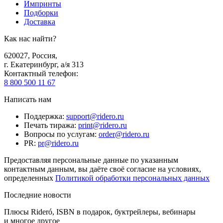
Импринты
Подборки
Доставка
Как нас найти?
620027
,
Россия
,
г. Екатеринбург, а/я 313
Контактный телефон
:
8 800 500 11 67
Написать нам
Поддержка
:
support@ridero.ru
Печать тиража
:
print@ridero.ru
Вопросы по услугам
:
order@ridero.ru
PR
:
pr@ridero.ru
Предоставляя персональные данные по указанным
контактным данным, вы даёте своё согласие на условиях,
определенных
Политикой обработки персональных данных
Последние новости
Плюсы Rideró, ISBN в подарок, буктрейлеры, вебинары
и многое другое