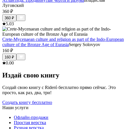
Атлантида. Продвинутые чертоги разума
Владислав
Луговский
360
₽
360
₽
5.0
3
Crete-Mycenaean culture and religion as part of the Indo-European
culture of the Bronze Age of Eurasia
Sergey Solovyov
160
₽
160
₽
0.0
0
Издай свою книгу
Создай свою книгу с Rideró бесплатно прямо сейчас. Это
просто, как раз, два, три!
Создать книгу бесплатно
Наши услуги
Офлайн-продажи
Простая верстка
Ручная верстка