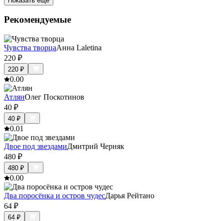
Показать ещё
Рекомендуемые
Чувства творца
Анна Laletina
220
₽
220
₽
0.0
0
Атлян
Олег Поскотинов
40
₽
40
₽
0.0
1
Двое под звездами
Дмитрий Черняк
480
₽
480
₽
0.0
0
Два поросёнка и остров чудес
Дарья Рейтано
64
₽
64
₽