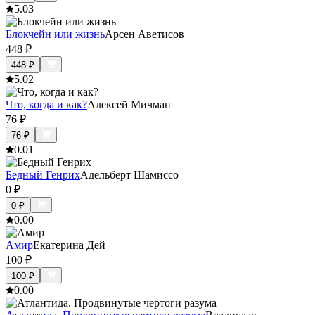
5.0
3
Блокчейн или жизнь
Арсен Аветисов
448
₽
448
₽
5.0
2
Что, когда и как?
Алексей Мичман
76
₽
76
₽
0.0
1
Бедный Генрих
Адельберт Шамиссо
0
₽
0
₽
0.0
0
Амир
Екатерина Дей
100
₽
100
₽
0.0
0