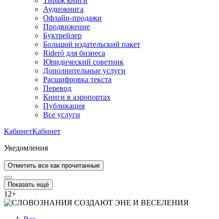
Тираж книги
Аудиокнига
Офлайн-продажи
Продвижение
Буктрейлер
Большой издательский пакет
Rideró для бизнеса
Юридический советник
Дополнительные услуги
Расшифровка текста
Перевод
Книги в аэропортах
Публикация
Все услуги
Кабинет
Кабинет
Уведомления
Отметить все как прочитанные
Показать ещё
12
+