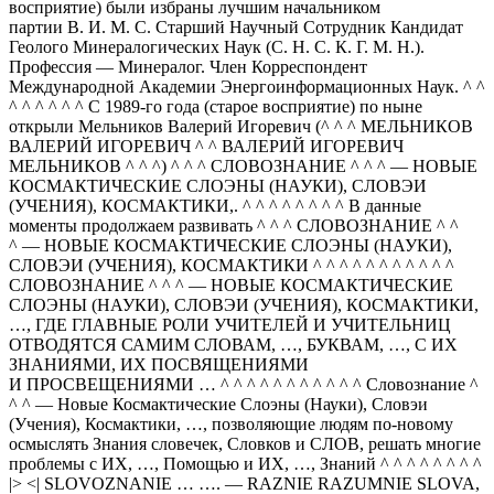
восприятие) были избраны лучшим начальником
партии В. И. М. С. Старший Научный Сотрудник Кандидат
Геолого Минералогических Наук (С. Н. С. К. Г. М. Н.).
Профессия — Минералог. Член Корреспондент
Международной Академии Энергоинформационных Наук. ^ ^
^ ^ ^ ^ ^ ^ С 1989-го года (старое восприятие) по ныне
открыли Мельников Валерий Игоревич (^ ^ ^ МЕЛЬНИКОВ
ВАЛЕРИЙ ИГОРЕВИЧ ^ ^ ВАЛЕРИЙ ИГОРЕВИЧ
МЕЛЬНИКОВ ^ ^ ^) ^ ^ ^ СЛОВОЗНАНИЕ ^ ^ ^ — НОВЫЕ
КОСМАКТИЧЕСКИЕ СЛОЭНЫ (НАУКИ), СЛОВЭИ
(УЧЕНИЯ), КОСМАКТИКИ,. ^ ^ ^ ^ ^ ^ ^ ^ В данные
моменты продолжаем развивать ^ ^ ^ СЛОВОЗНАНИЕ ^ ^
^ — НОВЫЕ КОСМАКТИЧЕСКИЕ СЛОЭНЫ (НАУКИ),
СЛОВЭИ (УЧЕНИЯ), КОСМАКТИКИ ^ ^ ^ ^ ^ ^ ^ ^ ^ ^ ^
СЛОВОЗНАНИЕ ^ ^ ^ — НОВЫЕ КОСМАКТИЧЕСКИЕ
СЛОЭНЫ (НАУКИ), СЛОВЭИ (УЧЕНИЯ), КОСМАКТИКИ,
…, ГДЕ ГЛАВНЫЕ РОЛИ УЧИТЕЛЕЙ И УЧИТЕЛЬНИЦ
ОТВОДЯТСЯ САМИМ СЛОВАМ, …, БУКВАМ, …, С ИХ
ЗНАНИЯМИ, ИХ ПОСВЯЩЕНИЯМИ
И ПРОСВЕЩЕНИЯМИ … ^ ^ ^ ^ ^ ^ ^ ^ ^ ^ ^ Словознание ^
^ ^ — Новые Космактические Слоэны (Науки), Словэи
(Учения), Космактики, …, позволяющие людям по-новому
осмыслять Знания словечек, Словков и СЛОВ, решать многие
проблемы с ИХ, …, Помощью и ИХ, …, Знаний ^ ^ ^ ^ ^ ^ ^ ^
|> <| SLOVOZNANIE … …. — RAZNIE RAZUMNIE SLOVA,