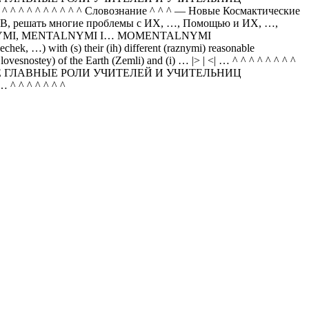
 ^ ^ ^ ^ Словознание ^ ^ ^ — Новые Космактические
ЛОВ, решать многие проблемы с ИХ, …, Помощью и ИХ, …,
RALNYMI, MENTALNYMI I… MOMENTALNYMI
 …) with (s) their (ih) different (raznymi) reasonable
nostey) of the Earth (Zemli) and (i) … |> | <| … ^ ^ ^ ^ ^ ^ ^ ^
Е ГЛАВНЫЕ РОЛИ УЧИТЕЛЕЙ И УЧИТЕЛЬНИЦ
 ^ ^ ^ ^ ^