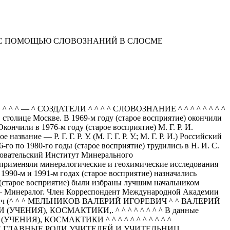
 С ПОМОЩЬЮ СЛОВОЗНАНИЙ В СЛОСМЕ
 ^ — ^ СОЗДАТЕЛИ ^ ^ ^ ^ СЛОВОЗНАНИЕ ^ ^ ^ ^ ^ ^ ^ ^
в столице Москве. В 1969-м году (старое восприятие) окончили
нчили в 1976-м году (старое восприятие) М. Г. Р. И.
ние — Р. Г. Г. Р. У. (М. Г. Г. Р. У.; М. Г. Р. И.) Российский
о по 1980-го годы (старое восприятие) трудились в Н. И. С.
ледовательский Институт Минерального
и применяли минералогические и геохимические исследования
990-м и 1991-м годах (старое восприятие) назначались
 (старое восприятие) были избраны лучшим начальником
я — Минералог. Член Корреспондент Международной Академии
 Игоревич (^ ^ ^ МЕЛЬНИКОВ ВАЛЕРИЙ ИГОРЕВИЧ ^ ^ ВАЛЕРИЙ
ЕНИЯ), КОСМАКТИКИ,. ^ ^ ^ ^ ^ ^ ^ ^ В данные
ЕНИЯ), КОСМАКТИКИ ^ ^ ^ ^ ^ ^ ^ ^ ^ ^ ^
Е ГЛАВНЫЕ РОЛИ УЧИТЕЛЕЙ И УЧИТЕЛЬНИЦ