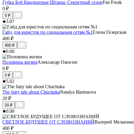
Губка Боб Квадратные Штаны: Секретный сезон
Fan Freak
0
₽
0
₽
3.0
7
Гайд для юристов по социальным сетям №1
Елена Гизерская
400
₽
400
₽
0.0
0
Половина жизни
Александр Ожогин
0
₽
0
₽
5.0
2
The fairy tale about Chuchuka
Natalya Illarionova
20
₽
20
₽
0.0
0
СВЕТЛОЕ БУДУЩЕЕ ОТ СЛОВОЗНАНИЙ
Валерий Мельнико
400
₽