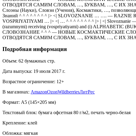
ОТВОДЯТСЯ САМИМ СЛОВАМ, …, БУКВАМ, …, С ИХ ЗНАНИЯ
Слоэны (Науки), Словэи (Учения), Космактики, …, позволяю
Знаний ^ ^ ^ ^ ^ ^ ^ ^ |> <| SLOVOZNANIE … …. — R
VOSPRIYATIYAMI … |> <| … ^ ^ ^ ^ ^ ^ ^ ^ |> | <| Slovoznanie — 
(razumnymi) receiving (vospriyatiyami) and (i) ALPHABETIC (BUKVE
СЛОВОЗНАНИЕ ^ ^ ^ — НОВЫЕ КОСМАКТИЧЕСКИЕ СЛОЭ
ОТВОДЯТСЯ САМИМ СЛОВАМ, …, БУКВАМ, …, С ИХ ЗНА
Подробная информация
Объем:
62
бумажных стр.
Дата выпуска:
19 июля 2017 г.
Возрастное ограничение:
12
+
В магазинах:
Amazon
Ozon
Wildberries
ЛитРес
Формат:
A5 (
145×205 мм
)
Текстовый блок:
бумага офсетная 80 г/м2, печать черно-белая
Крепление:
клей
Обложка:
мягкая