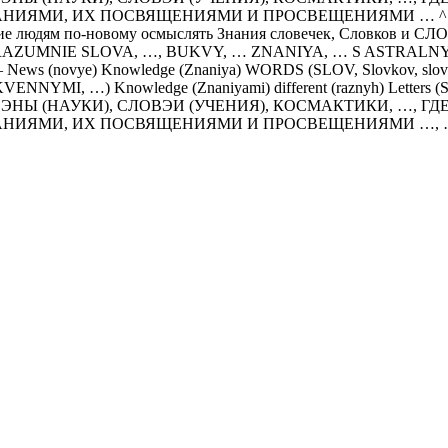
МИ, ИХ ПОСВЯЩЕНИЯМИ И ПРОСВЕЩЕНИЯМИ … ^ ^ ^ ^ ^ ^ ^
щие людям по-новому осмыслять Знания словечек, Словков и С
AZNIE RAZUMNIE SLOVA, …, BUKVY, … ZNANIYA, … S AST
News (novye) Knowledge (Znaniya) WORDS (SLOV, Slovkov, slovechek,
NNYMI, …) Knowledge (Znaniyami) different (raznyh) Letters (Sloves
НЫ (НАУКИ), СЛОВЭИ (УЧЕНИЯ), КОСМАКТИКИ, …, ГД
НИЯМИ, ИХ ПОСВЯЩЕНИЯМИ И ПРОСВЕЩЕНИЯМИ …, … ^ ^