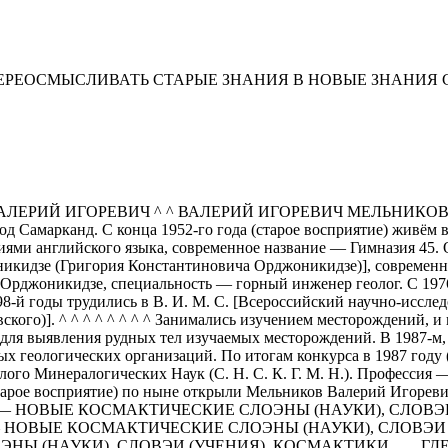
ЕРЕОСМЫСЛИВАТЬ СТАРЫЕ ЗНАНИЯ В НОВЫЕ ЗНАНИЯ
В ВАЛЕРИЙ ИГОРЕВИЧ ^ ^ ВАЛЕРИЙ ИГОРЕВИЧ МЕЛЬНИКОВ ^ ^
род Самарканд. С конца 1952-го года (старое восприятие) живём 
ми английского языка, современное название — Гимназия 45. Око
зе (Григория Константиновича Орджоникидзе)], современное назва
рджоникидзе, специальность — горный инженер геолог. С 1976-г
1998-й годы трудились в В. И. М. С. [Всероссийский научно-исс
кого)]. ^ ^ ^ ^ ^ ^ ^ ^ Занимались изучением месторождений, 
ля выявления рудных тел изучаемых месторождений. В 1987-м, 1
х геологических организаций. По итогам конкурса в 1987 году
лого Минералогических Наук (С. Н. С. К. Г. М. Н.). Професси
да (старое восприятие) по ныне открыли Мельников Валерий
 — НОВЫЕ КОСМАКТИЧЕСКИЕ СЛОЭНЫ (НАУКИ), СЛОВЭИ (УЧ
 ^ — НОВЫЕ КОСМАКТИЧЕСКИЕ СЛОЭНЫ (НАУКИ), СЛОВЭИ (УЧ
НЫ (НАУКИ), СЛОВЭИ (УЧЕНИЯ), КОСМАКТИКИ, …, ГД