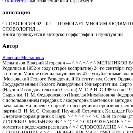
О книге
отзывы
Оглавление
Читать фрагмент
аннотация
СЛОВОЛОГИЯ 02—02 — ПОМОГАЕТ МНОГИМ ЛЮДЯМ П
СЛОВОЛОГИЯ…
Книга публикуется в авторской орфографии и пунктуации
Автор
Валерий Мельников
Мельников Валерий Игоревич — ^ ^ ^ ^ ^ ^ ^ МЕЛЬНИКО
Родились в 1952-м году (старое восприятие) 24-го сентября, го
в столице Москве специальную школу 45 с углублёнными знания
[Московский Геолого Разведочный Институт им. Серго Орджоникид
Государственный Геолого Разведочный Университет им. Серго О
(Научно Исследовательский Сектор) М. Г. Р. И. С 1980-го до 
Сырья им. Н. М. Федоровского (Николая Михайловича Федоровс
с использованием передовых лабораторных методов и методик д
начальниками полевых партий с посещениями производственны
партии В. И. М. С. Старший Научный Сотрудник Кандидат Гео
Энергоинформационных Наук. ^ ^ ^ ^ ^ ^ ^ ^ С 1989-го го
ИГОРЕВИЧ МЕЛЬНИКОВ ^ ^ ^) ^ ^ ^ СЛОВОЗНАНИЕ ^ ^ ^
моменты продолжаем развивать ^ ^ ^ СЛОВОЗНАНИЕ ^ ^
СЛОВОЗНАНИЕ ^ ^ ^ — НОВЫЕ КОСМАКТИЧЕСКИЕ СЛОЭ