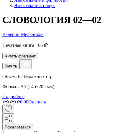
Языкознание и филология
Языкознание: общее
СЛОВОЛОГИЯ 02—02
Валерий Мельников
Печатная
книга -
664₽
Читать фрагмент
Купить
Объем:
62
бумажных стр.
Формат:
A5 (
145×205 мм
)
Подробнее
0.0
0
Оценить
Пожаловаться