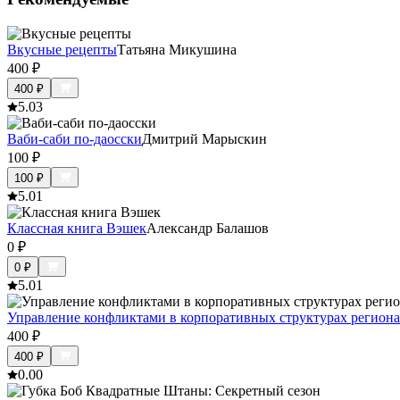
Вкусные рецепты
Татьяна Микушина
400
₽
400
₽
5.0
3
Ваби-саби по-даосски
Дмитрий Марыскин
100
₽
100
₽
5.0
1
Классная книга Вэшек
Александр Балашов
0
₽
0
₽
5.0
1
Управление конфликтами в корпоративных структурах региона
400
₽
400
₽
0.0
0