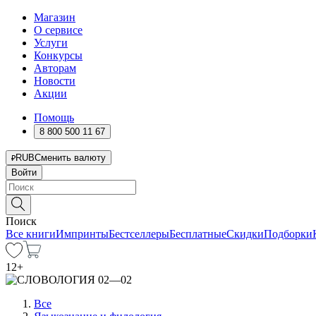
Магазин
О сервисе
Услуги
Конкурсы
Авторам
Новости
Акции
Помощь
8 800 500 11 67
RUB
Сменить валюту
Войти
Поиск
Все книги
Импринты
Бестселлеры
Бесплатные
Скидки
Подборки
12
+
Все