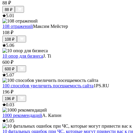
88
₽
88
₽
5.0
1
108 отражений
Максим Мейстер
108
₽
108
₽
5.0
6
10 опор для бизнеса
J. Ti
600
₽
600
₽
5.0
7
100 способов увеличить посещаемость сайта
1PS.RU
196
₽
196
₽
0.0
3
1000 рекомендаций
А. Капин
5.0
5
10 фатальных ошибок при ЧС, которые могут привести вас к г