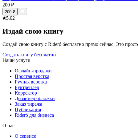
200
₽
200
₽
5.0
2
Издай свою книгу
Создай свою книгу с Rideró бесплатно прямо сейчас. Это просто,
Создать книгу бесплатно
Наши услуги
Офлайн-продажи
Простая верстка
Ручная верстка
Буктрейлер
Корректор
Дизайнер обложки
Заказ тиража
Публикация
Rideró для бизнеса
О нас
О сервисе