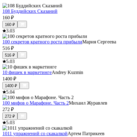
108 Буддийских Сказаний
160
₽
160
₽
3.0
3
100 секретов кратного роста прибыли
Мария Сергеева
516
₽
516
₽
5.0
3
10 фишек в маркетинге
Andrey Kuzmin
1400
₽
1400
₽
5.0
4
100 мифов о Марафоне. Часть 2
Михаил Журавлев
272
₽
272
₽
5.0
3
1011 упражнений со скакалкой
Артем Патрикеев