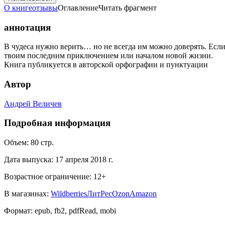
О книге
отзывы
Оглавление
Читать фрагмент
аннотация
В чудеса нужно верить… но не всегда им можно доверять. Если 
твоим последним приключением или началом новой жизни.
Книга публикуется в авторской орфографии и пунктуации
Автор
Андрей Величев
Подробная информация
Объем:
80
стр.
Дата выпуска:
17 апреля 2018 г.
Возрастное ограничение:
12
+
В магазинах:
Wildberries
ЛитРес
Ozon
Amazon
Формат:
epub, fb2, pdfRead, mobi