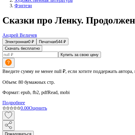
Художественная литература
Фэнтези
Сказки про Ленку. Продолжен
Андрей Величев
Электронная
0
₽
Печатная
544
₽
Скачать бесплатно
Купить за свою цену
Введите сумму не менее null ₽, если хотите поддержать автора,
Объем:
80
бумажных стр.
Формат:
epub, fb2, pdfRead, mobi
Подробнее
0.0
0
Оценить
Пожаловаться