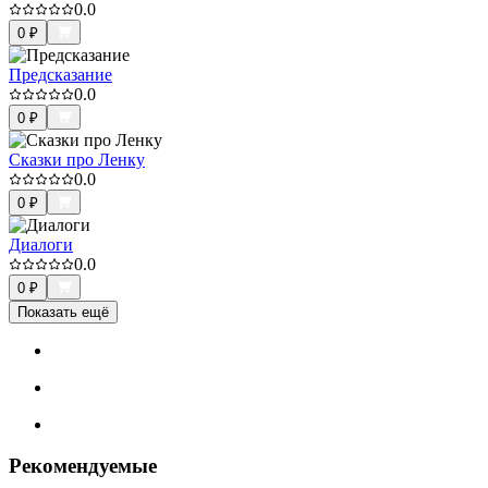
0.0
0
₽
Предсказание
0.0
0
₽
Сказки про Ленку
0.0
0
₽
Диалоги
0.0
0
₽
Показать ещё
Рекомендуемые