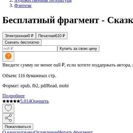
Художественная литература
Фэнтези
Бесплатный фрагмент - Сказк
Электронная
0
₽
Печатная
610
₽
Скачать бесплатно
Купить за свою цену
Введите сумму не менее null ₽, если хотите поддержать автора,
Объем:
116
бумажных стр.
Формат:
epub, fb2, pdfRead, mobi
Подробнее
5.0
14
Оценить
Пожаловаться
О книге
отзывы
Оглавление
Читать фрагмент