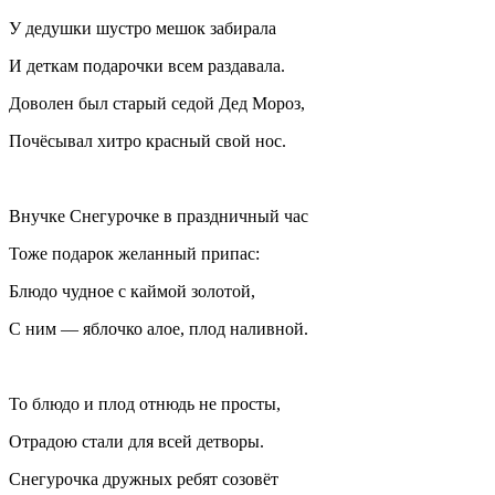
У дедушки шустро мешок забирала
И деткам подарочки всем раздавала.
Доволен был старый седой Дед Мороз,
Почëсывал хитро красный свой нос.
Внучке Снегурочке в праздничный час
Тоже подарок желанный припас:
Блюдо чудное с каймой золотой,
С ним — яблочко алое, плод наливной.
То блюдо и плод отнюдь не просты,
Отрадою стали для всей детворы.
Снегурочка дружных ребят созовëт