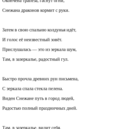
Окончена трапеза, гаснут огни,
Снежана драконов кормит с руки.
Затем в свою спальню колдунья идëт,
И голос еë неизвестный зовëт.
Прислушалась — это из зеркала шум,
Там, в зазеркалье, радостный гул.
Быстро прочла древних рун письмена,
С зеркала спала стекла пелена.
Виден Снежане путь в город людей,
Радостью полный праздничных дней.
Там, в зазеркалье, видит себя,