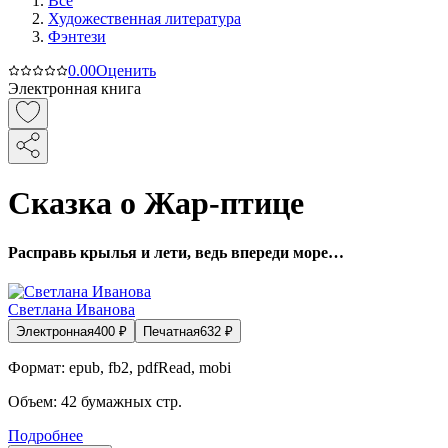
Все
Художественная литература
Фэнтези
0.0
0
Оценить
Электронная книга
Сказка о Жар-птице
Расправь крылья и лети, ведь впереди море…
Светлана Иванова
Электронная
400
₽
Печатная
632
₽
Формат:
epub, fb2, pdfRead, mobi
Объем:
42
бумажных стр.
Подробнее