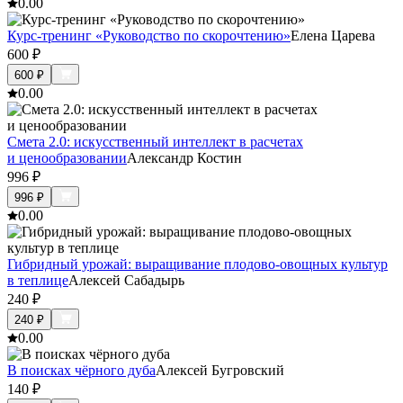
0.0
0
Курс-тренинг «Руководство по скорочтению»
Елена Царева
600
₽
600
₽
0.0
0
Смета 2.0: искусственный интеллект в расчетах
и ценообразовании
Александр Костин
996
₽
996
₽
0.0
0
Гибридный урожай: выращивание плодово-овощных культур
в теплице
Алексей Сабадырь
240
₽
240
₽
0.0
0
В поисках чёрного дуба
Алексей Бугровский
140
₽