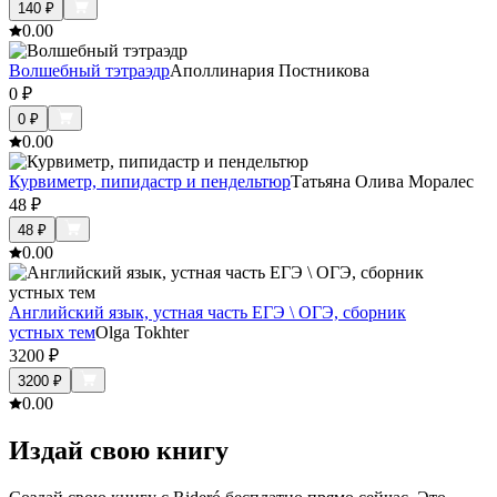
140
₽
0.0
0
Волшебный тэтраэдр
Аполлинария Постникова
0
₽
0
₽
0.0
0
Курвиметр, пипидастр и пендельтюр
Татьяна Олива Моралес
48
₽
48
₽
0.0
0
Английский язык, устная часть ЕГЭ \ ОГЭ, сборник
устных тем
Olga Tokhter
3200
₽
3200
₽
0.0
0
Издай свою книгу