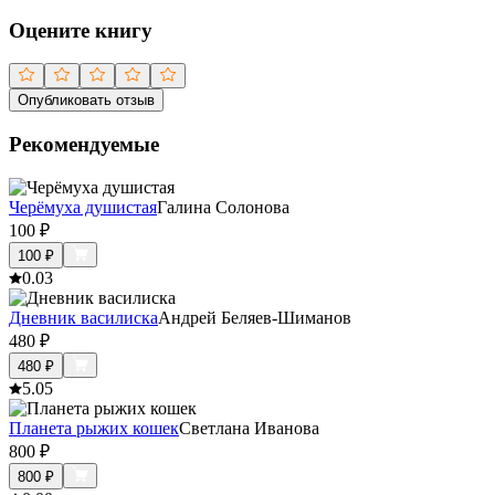
Оцените книгу
Опубликовать отзыв
Рекомендуемые
Черёмуха душистая
Галина Солонова
100
₽
100
₽
0.0
3
Дневник василиска
Андрей Беляев-Шиманов
480
₽
480
₽
5.0
5
Планета рыжих кошек
Светлана Иванова
800
₽
800
₽