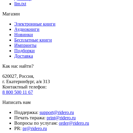
llm.txt
Магазин
Электронные книги
Аудиокниги
Новинки
Бесплатные книги
Импринты
Подборки
Доставка
Как нас найти?
620027
,
Россия
,
г. Екатеринбург, а/я 313
Контактный телефон
:
8 800 500 11 67
Написать нам
Поддержка
:
support@ridero.ru
Печать тиража
:
print@ridero.ru
Вопросы по услугам
:
order@ridero.ru
PR
:
pr@ridero.ru