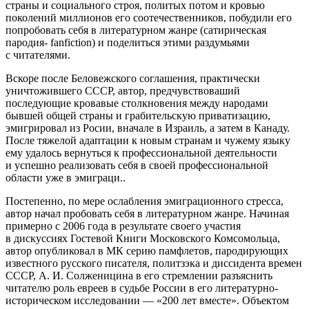
страны и социального строя, политых потом и кровью
поколений миллионов его соотечественников, побудили его
попробовать себя в литературном жанре (сатирическая
пародия- fanfiction) и поделиться этими раздумьями
с читателями.
Вскоре после Беловежского соглашения, практически
уничтожившего СССР, автор, предчувствоваший
последующие кровавые столкновения между народами
бывшей общей страны и грабительскую приватизацию,
эмигрировал из Росии, вначале в Израиль, а затем в Канаду.
После тяжелой адаптации к новым странам и чужему языку
ему удалось вернуться к профессиональной деятельности
и успешно реализовать себя в своей профессиональной
области уже в эмиграци..
Постепенно, по мере ослабления эмиграционного стресса,
автор начал пробовать себя в литературном жанре. Начиная
примерно с 2006 года в результате своего участия
в дискуссиях Гостевой Книги Московского Комсомольца,
автор опубликовал в МК серию памфлетов, пародирующих
известного русского писателя, политзэка и диссидента времен
СССР, А. И. Солженицина в его стремлении разъяснить
читателю роль евреев в судьбе
Росси
и в его литературно-
историческом исследовании — «200 лет вместе». Объектом