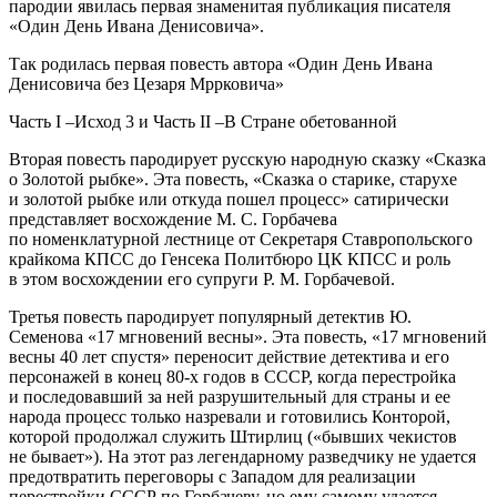
пародии явилась первая знаменитая публикация писателя
«Один День Ивана Денисовича».
Так родилась первая повесть автора «Один День Ивана
Денисовича без Цезаря Мррковича»
Часть I –Исход 3 и Часть II –В Стране обетованной
Вторая повесть пародирует русскую народную сказку «Сказка
о Золотой рыбке». Эта повесть, «Сказка о старике, старухе
и золотой рыбке или откуда пошел процесс» сатирически
представляет восхождение М. С. Горбачева
по номенклатурной лестнице от Секретаря Ставропольского
крайкома КПСС до Генсека Политбюро ЦК КПСС и роль
в этом восхождении его супруги Р. М. Горбачевой.
Третья повесть пародирует популярный детектив Ю.
Семенова «17 мгновений весны». Эта повесть, «17 мгновений
весны 40 лет спустя» переносит действие детектива и его
персонажей в конец 80-х годов в СССР, когда перестройка
и последовавший за ней разрушительный для страны и ее
народа процесс только назревали и готовились Конторой,
которой продолжал служить Штирлиц («бывших чекистов
не бывает»). На этот раз легендарному разведчику не удается
предотвратить переговоры с Западом для реализации
перестройки СССР по Горбачеву, но ему самому удается