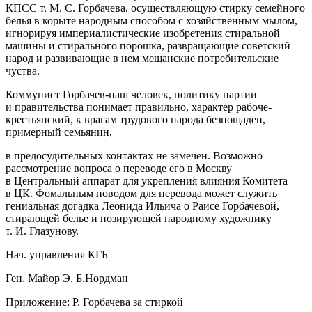
КПСС т. М. С. Горбачева, осуществляющую стирку семейного
белья в корыте народным способом с хозяйственным мылом,
игнорируя империалистические изобретения стиральной
машины и стирального
порош
ка,
развращ
ающие советский
народ и развивающие в нем мещанские потребительские
чуства.
Коммунист Горбачев-наш человек, политику партии
и правительства понимает правильно, характер рабоче-
крестьянский, к врагам трудового народа безпощаден,
примерный семьянин,
в предосудительных контактах не замечен. Возможно
рассмотрение вопроса о переводе его в Москву
в Центральный аппарат для укрепления влияния Комитета
в ЦК. Фомальным поводом для перевода может служить
гениальная догадка Леонида Ильича о Раисе Горбачевой,
стирающей белье и позирующей народному художнику
т. И. Глазунову.
Нач. управления КГБ
Ген. Майор Э. Б.Нордман
Приложение: Р. Горбачева за стиркой