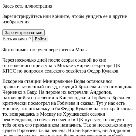
Здесь есть иллюстрация
Зарегистрируйтесь или войдите, чтобы увидеть ее и другие
изображения
Зарегистрироваться
Есть аккаунт?
Войти
Фотоснимок получен через агента Моль.
Через несколько дней после ссоры с женой во сне
от сердечного приступа в Москве умирает секретарь ЦК
КПСС по вопросам сельского хозяйства Федор Кулаков.
Вскоре на станции Миниральные Воды остановился
правительственный поезд, везущий Бржнева и его помощника
Черненко в Баку. На пероне их встречали Андропов,
находящийся на лечении в Кисловодске и Горбачев. Брежнев
критически посмотрел на Гобачева и сказал. Тут у нас есть
мнение, что поскольку тебя Федор Кулаков на этот край когда-
то, возвращаясь в Москву из Хрущевской ссылки,
рекомендовал, а сейчас его место в ЦК пустует, то следует
тебя опять его приемником назначить. Так за несколько минут
судьба Горбачева была решена. Но ни Брежнев, ни Андропов
не догадывались, что все это было предначертано рыбкой