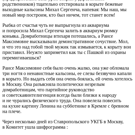
родственников) тщательно отстировала в корыте бежевые
выходные кальсоны Михал Сергеича, напевая: Мы наш, мы
новый мир построим, кто был ничем, тот станет всем!
Рыбка от счастья чуть не выпрыгнула из аквариума
и попросила Михал Сергеича залить в аквариум рюмку
конья
ка. Домработницы втихаря потешались, а Раисе
Максимовне высказывали демонстративное сочуствие. Мол,
и что это над тобой твой мужик так измывается, к корыту вон
приставил. Неужто заприметил как ты с Пашкой из охраны
перемигиваешься?
Раисе Максимовне себя было очень жалко, она уже обломала
три ногтя о ненавистные кальсоны, ее слезы беззвучно капали
в корыто. Но выдать себя она очень боялась, ей очень хотелось
в Москву. Она разъясняла политически незрелым
домработницам, что партийное руководство
и советскаяинтелигенция всегда были близки к народу
и не чурались физического труда. Она повелела
повеси
ть
на кухне картину Ленина на субботнике в Кремле с бревном
на плече.
Через несколько дней из Ставропольского УКГБ в Москву,
в Комитет ушла шифрограмма :