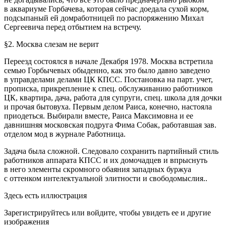
в аквариуме Горбачева, которая сейчас доедала сухой корм,
подсыпаный ей домработницей по распоряжению Михал
Сергеевича перед отбытием на встречу.
§2. Москва слезам не верит
Переезд состоялся в начале Декабря 1978. Москва встретила
семью Горбычевых обыденно, как это было давно заведено
в управделами делами ЦК КПСС. Постановка на парт. учет,
прописка, прикрепление к спец. обслуживанию работников
ЦК, квартира, дача, работа для супруги, спец. школа для дочки
и прочая бытовуха. Первым делом Раиса, конечно, настояла
приодеться. Выбирали вместе, Раиса Максимовна и ее
давнишняя московская подруга Фима Собак, работавшая зав.
отделом мод в журнале Работница.
Задача была сложной. Следовало сохранить партийный стиль
работников аппарата КПСС и их домочадцев и впрыснуть
в него элементы скромного обаяния западных буржуа
с оттенком интелектуальной элитности и свободомыслия..
Здесь есть иллюстрация
Зарегистрируйтесь или войдите, чтобы увидеть ее и другие
изображения