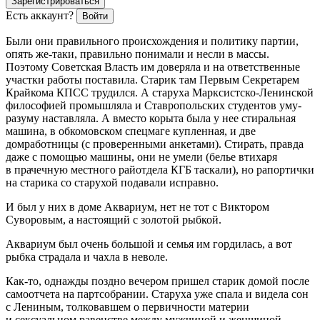
Зарегистрироваться
Есть аккаунт?
Войти
Были они правильного происхождения и политику партии,
опять же-таки, правильно понимали и несли в массы.
Поэтому Советская Власть им доверяла и на ответственные
участки работы поставила. Старик там Первым Секретарем
Крайкома КПСС трудился. А старуха Марксистско-Ленинской
философией промышляла и Ставропольских студентов уму-
разуму наставляла. А вместо корыта была у нее стиральная
машина, в обкомовском спецмаге купленная, и две
домработницы (с проверенными анкетами). Стирать, правда
даже с помощью машины, они не умели (белье втихаря
в прачечную местного райотдела КГБ таскали), но рапортички
на старика со старухой подавали исправно.
И был у них в доме Аквариум, нет не тот с Виктором
Суворовым, а настоящий с золотой рыбкой.
Аквариум был очень большой и семья им гордилась, а вот
рыбка страдала и чахла в неволе.
Как-то, однажды поздно вечером пришел старик домой после
самоотчета на партсобрании. Старуха уже спала и видела сон
с Лениным, толковавшем о первичности материи
и
секс
уальном равенстве между мужчиной и женщиной