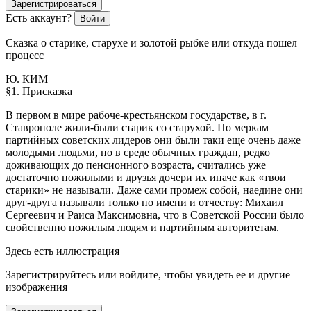
Зарегистрироваться
Есть аккаунт?
Войти
Cказка о старике, старухе и золотой рыбке или откуда пошел
процесс
Ю. КИМ
§1. Присказка
В первом в мире рабоче-крестьянском государстве, в г.
Ставрополе жили-были старик со старухой. По меркам
партийных советских лидеров они были таки еще очень даже
молодыми людьми, но в среде обычных граждан, редко
доживающих до пенсионного возраста, считались уже
достаточно пожилыми и друзья дочери их иначе как «твои
старики» не называли. Даже сами промеж собой, наедине они
друг-друга называли только по имени и отчеству: Михаил
Сергеевич и Раиса Максимовна, что в Советской
Росси
и было
свойственно пожилым людям и партийным авторитетам.
Здесь есть иллюстрация
Зарегистрируйтесь или войдите, чтобы увидеть ее и другие
изображения