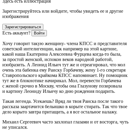
Здесь есть иллюстрация
Зарегистрируйтесь или войдите, чтобы увидеть ее и другие
изображения
Зарегистрироваться
Есть аккаунт?
Войти
Хочу говорит такую женщину-
член
а КПСС и представителя
советской интелигенции, как например на этой картине,
какой наша Екатерина Алексеевна Фурцева когда-то была,
за простой женской, испокон веков народной работой,
изобразить. А Леонид Ильич тут же и отреагировал, что мол
очень эта бабенка ему Раиску Горбачеву, жену 1-го секретаря
Ставропольского крайкома КПСС напоминает. Ну помощник
тут же в блокнотике начирикал. Мол, перевести Горбачева
с женой срочно в Москву, чтобы она Глазунову позировала
и картину Леониду Ильичу ко дню рождения подарить.
Такая легенда. Усекаешь? Вряд ли твоя Раиска после такого
рассказа заартачится бельишко в корыте стирать. Так что твое
дело корыто завтра притащить, а я все остальное налажу.
Михаил Сергеевич часто захлопал глазами и от восторга, чуть
не уписался.