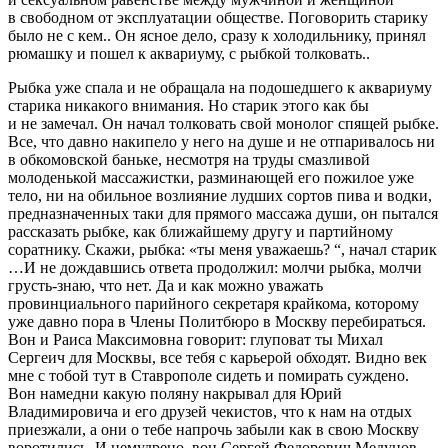
в свободном от эксплуатации обществе. Поговорить старику
было не с кем.. Он ясное дело, сразу к холодильнику, принял
рюмашку и пошел к аквариуму, с рыбкой толковать..
Рыбка уже спала и не обращала на подошедшего к аквариуму
старика никакого внимания. Но старик этого как бы
и не замечал. Он начал толковать свой монолог спящей рыбке.
Все, что давно накипело у него на душе и не отпаривалось ни
в обкомовской баньке, несмотря на труды смазливой
молоденькой массажистки, разминающей его пожилое уже
тело, ни на обильное возлияние лудших сортов пива и водки,
предназначенных таки для прямого массажа души, он пытался
рассказать рыбке, как ближайшему другу и партийному
соратнику. Скажи, рыбка: «ты меня уважаешь? “, начал старик
…И не дождавшись ответа продолжил: молчи рыбка, молчи
грусть-знаю, что нет. Да и как можно уважать
провинциального парийного секретаря крайкома, которому
уже давно пора в
Член
ы Политбюро в Москву перебираться.
Вон и Раиса Максимовна говорит: глуповат ты Михал
Сергеич для Москвы, все тебя с карьерой обходят. Видно век
мне с тобой тут в Ставрополе сидеть и помирать суждено.
Вон намедни какую поляну накрывал для Юрий
Владимировича и его друзей чекистов, что к нам на отдых
приезжали, а они о тебе напрочь забыли как в свою Москву
воротились. И немудрено, вон Сергей Федорович Медунов