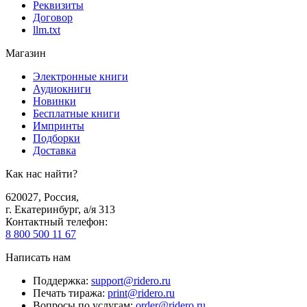
Реквизиты
Договор
llm.txt
Магазин
Электронные книги
Аудиокниги
Новинки
Бесплатные книги
Импринты
Подборки
Доставка
Как нас найти?
620027
,
Россия
,
г. Екатеринбург, а/я 313
Контактный телефон
:
8 800 500 11 67
Написать нам
Поддержка
:
support@ridero.ru
Печать тиража
:
print@ridero.ru
Вопросы по услугам
:
order@ridero.ru