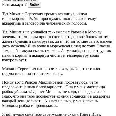
Есть аккаунт?
Войти
Тут Михаил Сергеевич громко всхлипул, икнул
и высморался..Рыбка проснулась, подплыла к стеклу
аквариума и заговорила человеческим голосом.
Ты, Мишаня не убивайся так- ежели с Раюхой в Москву
хочешь, это мне вам просто состряпать, но вот боюсь потом
жалеть будешь и меня ругать, да и что ты-то мне за это взамен
дать можешь? Я на волю в море-океан назад не хочу. Опасно
там, любая акула съесть сможет.. А тут-лафа, спец. сотрудник
меня и кормит и аквариум чистит и температуру воды
контролирует.
Михаил Сергеевич напрягся: так ить, рыбка, ты только
подмогни, а я за это, что хочешь…
Пойду вот с Раисой Максимовной посоветуюсь, че те
предложить в знак благодарности.. Она у меня мастерица
рыбок ублажать! Да нет Мишань, не ходи, не надо, я и так
знаю, что она тебе посоветует-
конья
к армянский в аквариум
каждый день доливать. А я вот не пью, у меня печень..
Молвила рыбка и продолжила..
Я вот лучше сама тебе свое желание скажу. Идет? Идет,