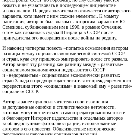
бежать и не учавствовать в последующем лицедействе
и вакханалии. Пародия значительно отличается от авторского
варианта, хотя имеет с ним схожие элементы.. К момету
написания, автор не был знаком с авторским вариантом Ю.
Семенова, оубликованным им в 1990, в романе Отчаяние,
о том как сложилась судьба Штирлица в СССР после
принудительного возвращения после войны на родину.
И наконец четвертая повесть –попытка осмысления автором
разницы между социально-экономической системой СССР
и стран, куда ему пришлось эмигрировать после его развала.
Автор видит эту разницу, как разницу между « развитым»
социализмом экономически недоразвитого СССР
и «недоразвитым» социализмом экономически развитых
стран Запада и предупреждает читателя от преждевременного
перерастания этого «социализма» в знакомый ему « развитой»
социализм СССР.
Автор заранее приносит читателю свои извинения
за допущенные ошибки и стилитсические неточности,
которые могут встретиться в самоотредактрованном тексте
и благодарит Интернет издательства и отдельных авторов
за общедоступные фотоиллюстрации, использованные
автором в его повестях. Общеизвестные исторические
персонажи и персонажи оригиналов пародий,