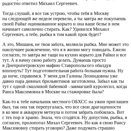
радостно ответил Михаил Сергеевич.
Тогда слушай, я все так устрою, чтобы тебя в Москву
на следующей же неделе перевели, а ты завтра же покупаешь
своей Райке оцинкованное корыто и она ваше белье в нем
начинает самолично стирать. Как? Удивился Михаил
Сергеевич, а тебе, рыбка в том какой прок будет?
А это, Мишаня, не твоя забота, молвила рыбка. Мне может это
наилучшее развлечение, что я в жизни могу повидать. Ежели
согласен, то завтра же тащи на кухню корыто для Райки и все
тут. А я начну свою работу делать. Думаешь просто
в Днепропетровскую мафию Ставропольсого обалдуя
впихнуть? Тут подготовительная работа большая нужна. Ну
да ниче, справимся. У меня для Галины Леонидовны уже
давно пара дивных брильянтиков заготовлена. Забыл как ты
тут с одной смазливой бабенкой –завмагшей куролесил, когда
Раиса Максимовна в Москве на стажировке была?
Как-то к тебе начальник местного ОБХСС на ужин приглашен
был, так она так перепугалась, что все свои драгоценности
в ко мне в аквариум метнула и потом забрать побоялась. Вот
с тех пор и храню. Знала, что сгодятся. Ну допустим, рыбка, я
согласен, пролопотал Михал Сергеевич. Но как я свою Раису
Максимовну стирать уговорю? Даже подумать страшно