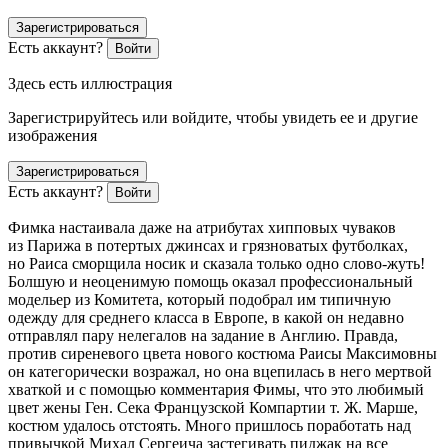
Зарегистрироваться
Есть аккаунт?
Войти
Здесь есть иллюстрация
Зарегистрируйтесь или войдите, чтобы увидеть ее и другие
изображения
Зарегистрироваться
Есть аккаунт?
Войти
Фимка настаивала даже на атрибутах хипповых чуваков
из Парижа в потертых джинсах и грязноватых футболках,
но Раиса сморщила носик и сказала только одно слово-жуть!
Болшую и неоценимую помощь оказал профессиональный
модельер из Комитета, который подобрал им типичную
одежду для среднего класса в Европе, в какой он недавно
отправлял пару нелегалов на задание в Англию. Правда,
против сиреневого цвета нового костюма Раисы Максимовны
он категорически возражал, но она вцепилась в него мертвой
хваткой и с помощью комментария Фимы, что это любимый
цвет жены Ген. Сека Французской Компартии т. Ж. Марше,
костюм удалось отстоять. Много пришлось поработать над
привычкой Михал Сергеича застегивать пиджак на все