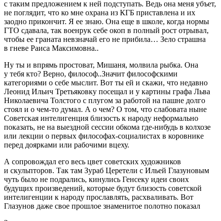
с таким предложением к ней подступать. Ведь она меня убъет,
не поглядит, что ко мне охрана из КГБ приставлена и их
заодно прикончит. Я ее знаю. Она еще в школе, когда нормы
ГТО сдавала, так военрук себе окоп в полный рост отрывал,
чтобы ее граната невзначай его не прибила… Зело страшна
в гневе Раиса Максимовна..
Ну ты и впрямь простоват, Мишаня, молвила рыбка. Она
у тебя кто? Верно, философ..Значит философскими
категориями о себе мыслит. Вот ты ей и скажи, что недавно
Леонид Ильич Третьяковку посещал и у картины графа Льва
Николаевича Толстого с плугом за работой на пашне долго
стоял и о чем-то думал. А о чем? О том, что слабовата ныне
Советская интелигенция близость к народу неформально
показать, не на выездной сессии обкома где-нибудь в колхозе
или лекции о первых философах-социалистах в коровнике
перед доярками или рабочими вцеху.
А сопровождал его весь цвет советских художников
и скульпторов. Так там Зураб Церетели с Ильей Глазуновым
чуть было не подрались, кинулись Генсеку идеи своих
будущих произведений, которые будут близость советской
интелигенции к народу прославлять, расхваливать. Вот
Глазунов даже свое прошлое знаменитое полотно показал