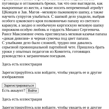
пуговицы и огглаживать брюки, так что они выглядели, как
выкроенные из жести, а также носить непременный атрибут
ЦКовцев и Зав. Магов –меховую пыжиковую шапку, а также
научить супругов улыбаться. С шапкой дело уладили, выбрав
особого цэковского кроя полковничью папаху из светлого
каракуля, а заодно и необычную киргизскую меховую шапку
пирожком-особую любовь и гордость Михаил Сергеевича.
Раисе Максимовне очень приглянулась меховая казачья папаха
«дикая дивизия» и черная сумочка под цвет папахи.
С улыбками дело было сложней, трудно они давались
серьезной провинциальной партийной чете. Пришлось брать
уроки у опытных педагогов из Комитета, готовящих
руководство к заграничным поездкам.
Здесь есть иллюстрация
Зарегистрируйтесь или войдите, чтобы увидеть ее и другие
изображения
Зарегистрироваться
Есть аккаунт?
Войти
Здесь есть иллюстрация
Зарегистрируйтесь или войдите, чтобы увидеть ее и другие