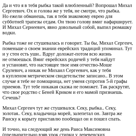
Да и что я в тебя рыбка такой влюбленный? Вопрошал Михал
Сергеевич. Ох и голова же у тебя, не смотри, что рыбка.
Но ежели обманешь, так я тебя знакомому еврею для
субботней трапезы отдам. Он твою голову вмиг нафарширует.
И Михал Сернеевич, явно довольный собой, выпил рюмашку
водки.
Рыбка тоже не стушевалась и говорит. Ты бы, Михал Сергеич,
поменьше о своем знании
еврей
ских традиций упоминал. Тут
и у стен есть уши.. Вдруг доложат-потом всю жизнь
не отмоешься. Вмиг
еврей
ских родичей у тебя найдут
и установят, что настоящее твое имя отчество-Моше
Срулевич, а никак не Михаил Сергеевич, как у тебя
в купленом метрическом свидетельстве записано.. В этом
случае я тебе не помощница, нет уменя супротив 5-й графы
приемов. Тут тебе никакая сказка не поможет. Так раскрутят,
что свое родство с Беней Криком и его мамой признаешь.
Сечешь?
Михал Сергеич тут же стушевался. Секу, рыбка.. Секу,
золотая.. Секу, владычица морей, залепетал он. Завтра же
Раиску к корыту приставлю пообещал он и пошел спать.
И точно, на следующий же день Раиса Максимовна
(предварительно взяв урок стирки у деревенских