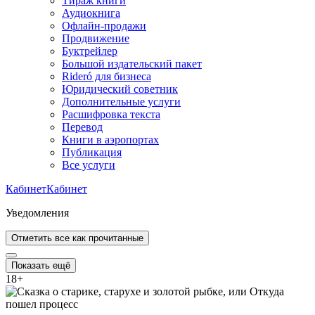
Тираж книги
Аудиокнига
Офлайн-продажи
Продвижение
Буктрейлер
Большой издательский пакет
Rideró для бизнеса
Юридический советник
Дополнительные услуги
Расшифровка текста
Перевод
Книги в аэропортах
Публикация
Все услуги
Кабинет
Кабинет
Уведомления
Отметить все как прочитанные
Показать ещё
18
+