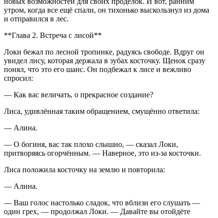
новых возможностей для своих проделок. И вот, ранним
утром, когда все ещё спали, он тихонько выскользнул из дома
и отправился в лес.
**Глава 2. Встреча с лисой**
Локи бежал по лесной тропинке, радуясь свободе. Вдруг он
увидел лису, которая держала в зубах косточку. Щенок сразу
понял, что это его шанс. Он подбежал к лисе и вежливо
спросил:
— Как вас величать, о прекрасное создание?
Лиса, удивлённая таким обращением, смущённо ответила:
— Алина.
— О богиня, вас так плохо слышно, — сказал Локи,
притворяясь огорчённым. — Наверное, это из-за косточки.
Лиса положила косточку на землю и повторила:
— Алина.
— Ваш голос настолько сладок, что вблизи его слушать —
один грех, — продолжал Локи. — Давайте вы отойдёте