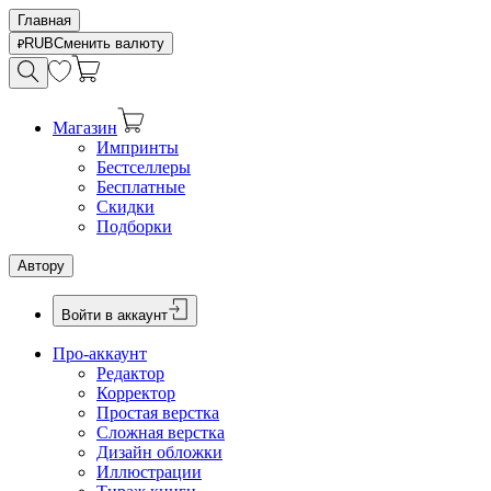
Главная
RUB
Сменить валюту
Магазин
Импринты
Бестселлеры
Бесплатные
Скидки
Подборки
Автору
Войти в аккаунт
Про-аккаунт
Редактор
Корректор
Простая верстка
Сложная верстка
Дизайн обложки
Иллюстрации