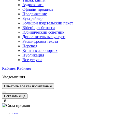
Тираж книги
Аудиокнига
Офлайн-продажи
Продвижение
Буктрейлер
Большой издательский пакет
Rideró для бизнеса
Юридический советник
Дополнительные услуги
Расшифровка текста
Перевод
Книги в аэропортах
Публикация
Все услуги
Кабинет
Кабинет
Уведомления
Отметить все как прочитанные
Показать ещё
18
+