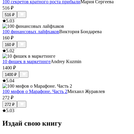
100 секретов кратного роста прибыли
Мария Сергеева
516
₽
516
₽
5.0
3
100 финансовых лайфхаков
Виктория Бондарева
160
₽
160
₽
5.0
2
10 фишек в маркетинге
Andrey Kuzmin
1400
₽
1400
₽
5.0
4
100 мифов о Марафоне. Часть 2
Михаил Журавлев
272
₽
272
₽
5.0
3
Издай свою книгу