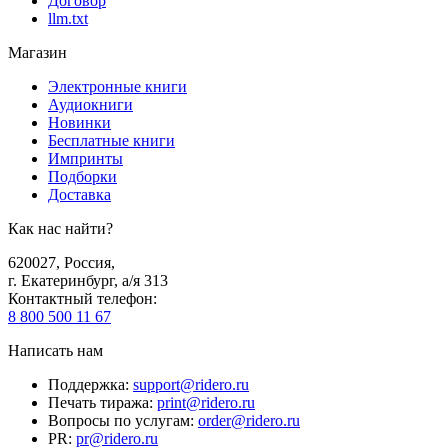
Договор
llm.txt
Магазин
Электронные книги
Аудиокниги
Новинки
Бесплатные книги
Импринты
Подборки
Доставка
Как нас найти?
620027
,
Россия
,
г. Екатеринбург, а/я 313
Контактный телефон
:
8 800 500 11 67
Написать нам
Поддержка
:
support@ridero.ru
Печать тиража
:
print@ridero.ru
Вопросы по услугам
:
order@ridero.ru
PR
:
pr@ridero.ru