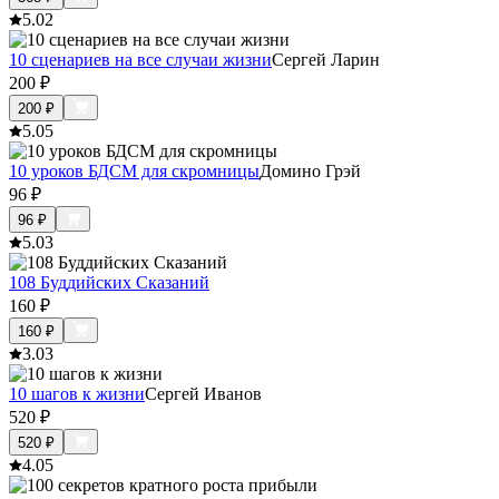
5.0
2
10 сценариев на все случаи жизни
Сергей Ларин
200
₽
200
₽
5.0
5
10 уроков БДСМ для скромницы
Домино Грэй
96
₽
96
₽
5.0
3
108 Буддийских Сказаний
160
₽
160
₽
3.0
3
10 шагов к жизни
Сергей Иванов
520
₽
520
₽
4.0
5