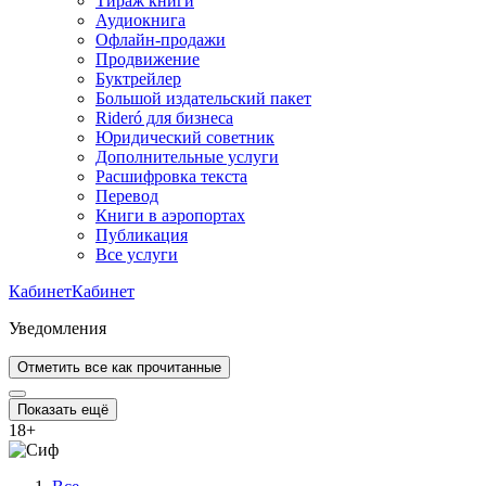
Тираж книги
Аудиокнига
Офлайн-продажи
Продвижение
Буктрейлер
Большой издательский пакет
Rideró для бизнеса
Юридический советник
Дополнительные услуги
Расшифровка текста
Перевод
Книги в аэропортах
Публикация
Все услуги
Кабинет
Кабинет
Уведомления
Отметить все как прочитанные
Показать ещё
18
+