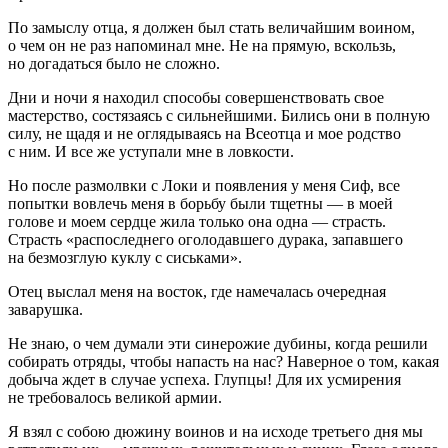
По замыслу отца, я должен был стать величайшим воином,
о чем он не раз напоминал мне. Не на прямую, вскользь,
но догадаться было не сложно.
Дни и ночи я находил способы совершенствовать свое
мастерство, состязаясь с сильнейшими. Бились они в полную
силу, не щадя и не оглядываясь на Всеотца и мое родство
с ним. И все же уступали мне в ловкости.
Но после размолвки с Локи и появления у меня Сиф, все
попытки вовлечь меня в борьбу были тщетны — в моей
голове и моем сердце жила только она одна — страсть.
Страсть «распоследнего оголодавшего дурака, запавшего
на безмозглую куклу с сиськами».
Отец выслал меня на восток, где намечалась очередная
заварушка.
Не знаю, о чем думали эти синерожие дубины, когда решили
собирать отряды, чтобы напасть на нас? Наверное о том, какая
добыча ждет в случае успеха. Глупцы! Для их усмирения
не требовалось великой армии.
Я взял с собою дюжину воинов и на исходе третьего дня мы