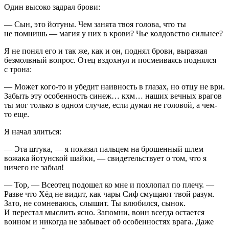
Один высоко задрал брови:
— Сын, это йотуны. Чем занята твоя голова, что ты
не помнишь — магия у них в крови? Чье колдовство сильнее?
Я не понял его и так же, как и он, поднял брови, выражая
безмолвный вопрос. Отец вздохнул и посмеиваясь поднялся
с трона:
— Может кого-то и убедит наивность в глазах, но отцу не ври.
Забыть эту особенность синеж… кхм… наших вечных врагов
ты мог только в одном случае, если думал не головой, а чем-
то еще.
Я начал злиться:
— Эта штука, — я показал пальцем на брошенный шлем
вожака йотунской шайки, — свидетельствует о том, что я
ничего не забыл!
— Тор, — Всеотец подошел ко мне и похлопал по плечу. —
Разве что Хёд не видит, как чары Сиф смущают твой разум.
Зато, не сомневаюсь, слышит. Ты влюбился, сынок.
И перестал мыслить ясно. Запомни, воин всегда остается
воином и никогда не забывает об особенностях врага. Даже