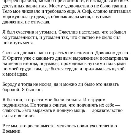
презрев правила, забыв о пристойности, и насладился во всех
доступных вариантах. Моему удовольствию не было границ.
Тело мое ликовало и требовало еще. А Сиф, словно впитавшая
морскую влагу одежда, обволакивала меня, спутывая
движения, не отпуская.
Я был счастлив и утомлен. Счастлив настолько, что забывал
об утомленности, и утомлен так, что счастью не было сил
покинуть меня.
Сколько длилась наша страсть я не вспомню. Довольно долго.
И Фригга уже с каким-то дивным выражением посматривала
на меня и иногда, подзывая, проходилась чуткими пальцами
по моей груди, там, где бьется сердце и прижималась щекой
к моей щеке.
Бороду я тогда не носил, да и можно ли было это назвать
бородой. Я был юн.
Я был юн, а страсти мои были сильны. И с трудом
подчиняемы. Но тогда я считал, что подчинять их себе —
слабость. Зато выражать в полную мощь — доказательство
силы и величия.
Все мы, кто росли вместе, менялись повинуясь течению
Времени.