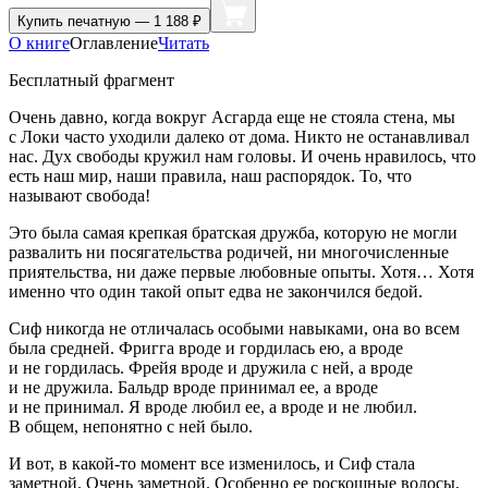
Купить
печатную — 1 188 ₽
О книге
Оглавление
Читать
Бесплатный фрагмент
Очень давно, когда вокруг Асгарда еще не стояла стена, мы
с Локи часто уходили далеко от дома. Никто не останавливал
нас. Дух свободы кружил нам головы. И очень нравилось, что
есть наш мир, наши правила, наш распорядок. То, что
называют свобода!
Это была самая крепкая братская дружба, которую не могли
развалить ни посягательства родичей, ни многочисленные
приятельства, ни даже первые любовные опыты. Хотя… Хотя
именно что один такой опыт едва не закончился бедой.
Сиф никогда не отличалась особыми навыками, она во всем
была средней. Фригга вроде и гордилась ею, а вроде
и не гордилась. Фрейя вроде и дружила с ней, а вроде
и не дружила. Бальдр вроде принимал ее, а вроде
и не принимал. Я вроде любил ее, а вроде и не любил.
В общем, непонятно с ней было.
И вот, в какой-то момент все изменилось, и Сиф стала
заметной. Очень заметной. Особенно ее роскошные волосы,