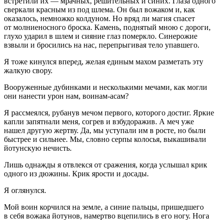
встретили их — мрачных, решительных и синих. Глаза одного
сверкали красным из под шлема. Он был вожаком и, как
оказалось, немножко колдуном. Но вряд ли магия спасет
от молниеносного броска. Камень, поднятый мною с дороги,
глухо ударил в шлем и сияние глаз померкло. Синерожие
взвыли и бросились на нас, перепрыгивая тело упавшего.
Я тоже кинулся вперед, желая единым махом разметать эту
жалкую свору.
Вооруженные дубинками и несколькими мечами, как могли
они нанести урон нам, воинам-асам?
Я рассмеялся, рубанув мечом первого, которого достиг. Яркие
капли запятнали меня, согрев и взбудоражив. А меч уже
нашел другую жертву. Да, мы уступали им в росте, но были
быстрее и сильнее. Мы, словно серпы колосья, выкашивали
йотунскую нечисть.
Лишь однажды я отвлекся от сражения, когда услышал крик
одного из дюжины. Крик ярости и досады.
Я оглянулся.
Мой воин корчился на земле, а синие пальцы, пришедшего
в себя вожака йотунов, намертво вцепились в его ногу. Нога