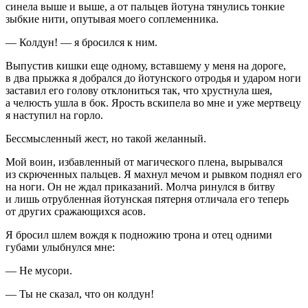
синела выше и выше, а от пальцев йотуна тянулись тонкие
зыбкие нити, опутывая моего соплеменника.
— Колдун! — я бросился к ним.
Выпустив кишки еще одному, вставшему у меня на дороге,
в два прыжка я добрался до йотунского отродья и ударом ноги
заставил его голову отклониться так, что хрустнула шея,
а челюсть ушла в бок. Ярость вскипела во мне и уже мертвецу
я наступил на горло.
Бессмысленный жест, но такой желанный.
Мой воин, избавленный от магического плена, вырывался
из скрюченных пальцев. Я махнул мечом и рывком поднял его
на ноги. Он не ждал приказаний. Молча ринулся в битву
и лишь отрубленная йотунская пятерня отличала его теперь
от других сражающихся асов.
Я бросил шлем вождя к подножию трона и отец одними
губами улыбнулся мне:
— Не мусори.
— Ты не сказал, что он колдун!