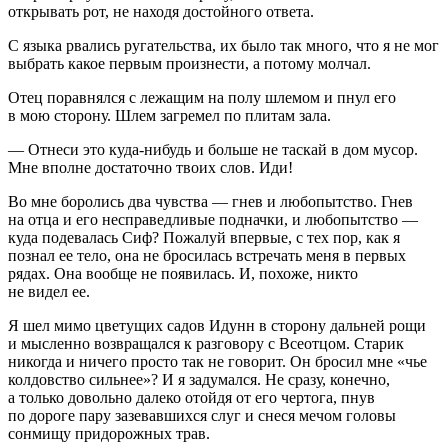
открывать рот, не находя достойного ответа.
С языка рвались ругательства, их было так много, что я не мог
выбрать какое первым произнести, а потому молчал.
Отец поравнялся с лежащим на полу шлемом и пнул его
в мою сторону. Шлем загремел по плитам зала.
— Отнеси это куда-нибудь и больше не таскай в дом мусор.
Мне вполне достаточно твоих слов. Иди!
Во мне боролись два чувства — гнев и любопытство. Гнев
на отца и его несправедливые подначки, и любопытство —
куда подевалась Сиф? Пожалуй впервые, с тех пор, как я
познал ее тело, она не бросилась встречать меня в первых
рядах. Она вообще не появилась. И, похоже, никто
не видел ее.
Я шел мимо цветущих садов Идунн в сторону дальней рощи
и мысленно возвращался к разговору с Всеотцом. Старик
никогда и ничего просто так не говорит. Он бросил мне «чье
колдовство сильнее»? И я задумался. Не сразу, конечно,
а только довольно далеко отойдя от его чертога, пнув
по дороге пару зазевавшихся слуг и снеся мечом головы
сонмищу придорожных трав.