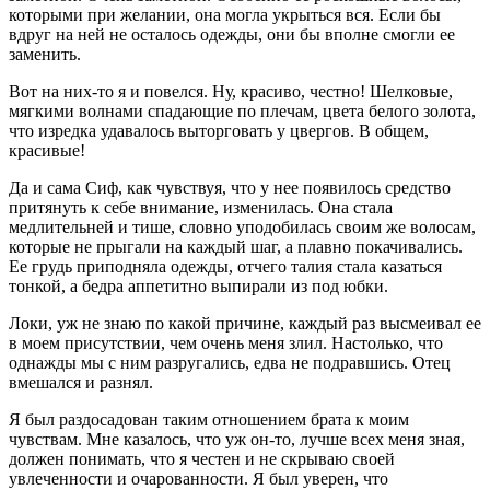
которыми при желании, она могла укрыться вся. Если бы
вдруг на ней не осталось одежды, они бы вполне смогли ее
заменить.
Вот на них-то я и повелся. Ну, красиво, честно! Шелковые,
мягкими волнами спадающие по плечам, цвета белого золота,
что изредка удавалось выторговать у цвергов. В общем,
красивые!
Да и сама Сиф, как чувствуя, что у нее появилось средство
притянуть к себе вн
иман
ие, изменилась. Она стала
медлительней и тише, словно уподобилась своим же волосам,
которые не прыгали на каждый шаг, а плавно покачивались.
Ее грудь приподняла одежды, отчего талия стала казаться
тонкой, а бедра аппетитно выпирали из под юбки.
Локи, уж не знаю по какой причине, каждый раз высмеивал ее
в моем присутствии, чем очень меня злил. Настолько, что
однажды мы с ним разругались, едва не подравшись. Отец
вмешался и разнял.
Я был раздосадован таким отношением брата к моим
чувствам. Мне казалось, что уж он-то, лучше всех меня зная,
должен понимать, что я честен и не скрываю своей
увлеченности и очарованности. Я был уверен, что