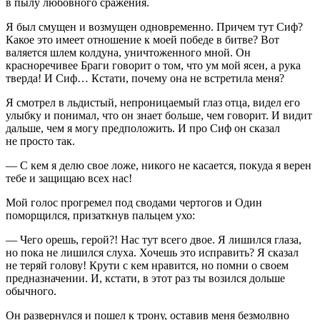
в пылу любовного сражения.
Я был смущен и возмущен одновременно. Причем тут Сиф?
Какое это имеет отношение к моей победе в битве? Вот
валяется шлем колдуна, уничтоженного мной. Он
красноречивее Браги говорит о том, что ум мой ясен, а рука
тверда! И Сиф… Кстати, почему она не встретила меня?
Я смотрел в льдистый, непроницаемый глаз отца, видел его
улыбку и понимал, что он знает больше, чем говорит. И видит
дальше, чем я могу предположить. И про Сиф он сказал
не просто так.
— С кем я делю свое ложе, никого не касается, покуда я верен
тебе и защищаю всех нас!
Мой голос прогремел под сводами чертогов и Один
поморщился, призаткнув пальцем ухо:
— Чего орешь, герой?! Нас тут всего двое. Я лишился глаза,
но пока не лишился слуха. Хочешь это исправить? Я сказал
не теряй голову! Крути с кем нравится, но помни о своем
предназначении. И, кстати, в этот раз ты возился дольше
обычного.
Он развернулся и пошел к трону, оставив меня безмолвно