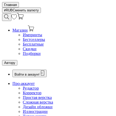
Главная
RUB
Сменить валюту
Магазин
Импринты
Бестселлеры
Бесплатные
Скидки
Подборки
Автору
Войти в аккаунт
Про-аккаунт
Редактор
Корректор
Простая верстка
Сложная верстка
Дизайн обложки
Иллюстрации