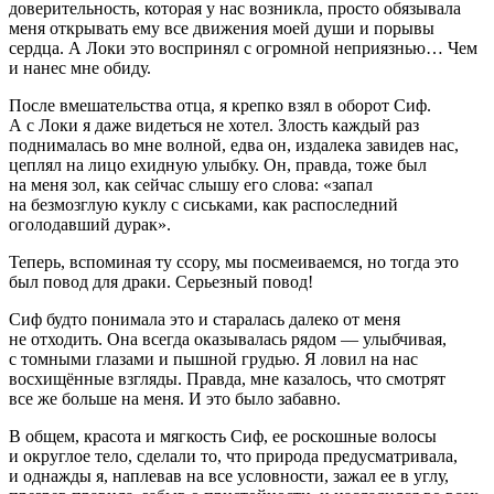
доверительность, которая у нас возникла, просто обязывала
меня открывать ему все движения моей души и порывы
сердца. А Локи это воспринял с огромной неприязнью… Чем
и нанес мне обиду.
После вмешательства отца, я крепко взял в оборот Сиф.
А с Локи я даже видеться не хотел. Злость каждый раз
поднималась во мне волной, едва он, издалека завидев нас,
цеплял на лицо ехидную улыбку. Он, правда, тоже был
на меня зол, как сейчас слышу его слова: «запал
на безмозглую куклу с сиськами, как распоследний
оголодавший дурак».
Теперь, вспоминая ту ссору, мы посмеиваемся, но тогда это
был повод для драки. Серьезный повод!
Сиф будто понимала это и старалась далеко от меня
не отходить. Она всегда оказывалась рядом — улыбчивая,
с томными глазами и пышной грудью. Я ловил на нас
восхищённые взгляды. Правда, мне казалось, что смотрят
все же больше на меня. И это было забавно.
В общем, красота и мягкость Сиф, ее роскошные волосы
и округлое тело, сделали то, что природа предусматривала,
и однажды я, наплевав на все условности, зажал ее в углу,