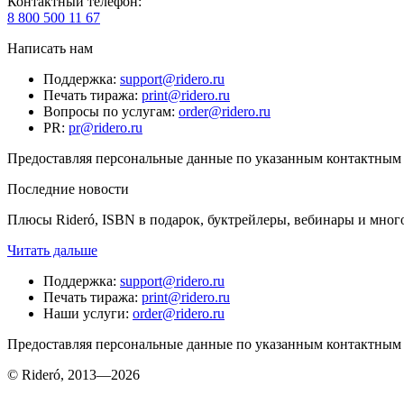
Контактный телефон
:
8 800 500 11 67
Написать нам
Поддержка
:
support@ridero.ru
Печать тиража
:
print@ridero.ru
Вопросы по услугам
:
order@ridero.ru
PR
:
pr@ridero.ru
Предоставляя персональные данные по указанным контактным д
Последние новости
Плюсы Rideró, ISBN в подарок, буктрейлеры, вебинары и мног
Читать дальше
Поддержка
:
support@ridero.ru
Печать тиража
:
print@ridero.ru
Наши услуги
:
order@ridero.ru
Предоставляя персональные данные по указанным контактным д
© Rideró, 2013—
2026