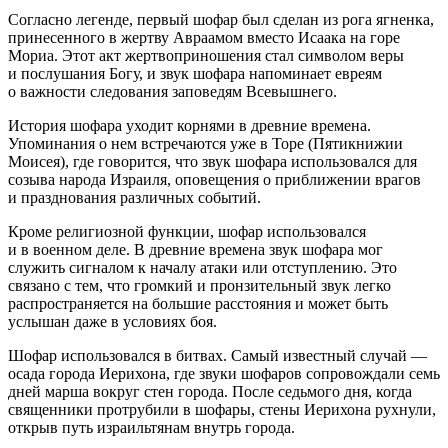
Согласно легенде, первый шофар был сделан из рога ягненка,
принесенного в жертву Авраамом вместо Исаака на горе
Мориа. Этот акт жертвоприношения стал символом веры
и послушания Богу, и звук шофара напоминает евреям
о важности следования заповедям Всевышнего.
История шофара уходит корнями в древние времена.
Упоминания о нем встречаются уже в Торе (Пятикнижии
Моисея), где говорится, что звук шофара использовался для
созыва народа Израиля, оповещения о приближении врагов
и празднования различных событий.
Кроме религиозной функции, шофар использовался
и в военном деле. В древние времена звук шофара мог
служить сигналом к началу атаки или отступлению. Это
связано с тем, что громкий и пронзительный звук легко
распространяется на
боль
шие расстояния и может быть
услышан даже в условиях боя.
Шофар использовался в битвах. Самый известный случай —
осада города Иерихона, где звуки шофаров сопровождали семь
дней марша вокруг стен города. После седьмого дня, когда
священники протрубили в шофары, стены Иерихона рухнули,
открыв путь израильтянам внутрь города.