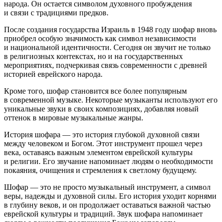
народа. Он остается символом духовного пробуждения
и связи с традициями предков.
После создания государства Израиль в 1948 году шофар вновь
приобрел особую значимость как символ независимости
и
нацио
нальной идентичности. Сегодня он звучит не только
в религиозных контекстах, но и на государственных
мероприятиях, подчеркивая связь современности с древней
историей
еврей
ского народа.
Кроме того, шофар становится все более популярным
в современной музыке. Некоторые музыканты используют его
уникальные звуки в своих композициях, добавляя новый
оттенок в мировые музыкальные жанры.
История шофара — это история глубокой духовной связи
между человеком и Богом. Этот инструмент прошел через
века, оставаясь важным элементом
еврей
ской культуры
и религии. Его звучание напоминает людям о необходимости
покаяния, очищения и стремления к светлому будущему.
Шофар — это не просто музыкальный инструмент, а символ
веры, надежды и духовной силы. Его история уходит корнями
в глубину веков, и он продолжает оставаться важной частью
еврей
ской культуры и традиций. Звук шофара напоминает