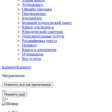
Тираж книги
Аудиокнига
Офлайн-продажи
Продвижение
Буктрейлер
Большой издательский пакет
Rideró для бизнеса
Юридический советник
Дополнительные услуги
Расшифровка текста
Перевод
Книги в аэропортах
Публикация
Все услуги
Кабинет
Кабинет
Уведомления
Отметить все как прочитанные
Показать ещё
12
+