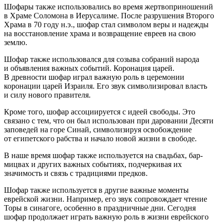
Шофары также использовались во время жертвоприношений
в Храме Соломона в Иерусалиме. После разрушения Второго
Храма в 70 году н.э., шофар стал символом веры и надежды
на восстановление храма и возвращение евреев на свою
землю.
Шофар также использовался для созыва собраний народа
и объявления важных событий. Коронация царей.
В древности шофар играл важную роль в церемонии
коронации царей Израиля. Его звук символизировал власть
и силу нового правителя.
Кроме того, шофар ассоциируется с идеей свободы. Это
связано с тем, что он был использован при даровании Десяти
заповедей на горе Синай, символизируя освобождение
от египетского рабства и начало новой жизни в свободе.
В наше время шофар также используется на свадьбах, бар-
мицвах и других важных событиях, подчеркивая их
значимость и связь с традициями предков.
Шофар также используется в другие важные моменты
еврей
ской жизни. Например, его звук сопровождает чтение
Торы в синагоге, особенно в праздничные дни. Сегодня
шофар продолжает играть важную роль в жизни
еврей
ского