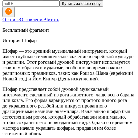
Купить за свою цену
О книге
Оглавление
Читать
Бесплатный фрагмент
История Шофар
Шофар — это древний музыкальный инструмент, который
имеет глубокое символическое значение в
еврей
ской культуре
и религии. Этот роговый духовой инструмент используется
главным образом в иудаизме, особенно во время важных
религиозных праздников, таких как Рош ха-Шана (
еврей
ский
Новый год) и Йом Кипур (День искупления).
Шофар представляет собой духовой музыкальный
инструмент, сделанный из рога животного, чаще всего барана
или козла. Его форма варьируется от простого полого рога
до украшенного резьбой или инкрустированного
драгоценными камнями экземпляра. Изначально шофар был
естественным рогом, который обрабатывали минимально,
чтобы сохранить его первозданный вид. Однако со временем
мастера начали украшать шофары, придавая им более
эстетичный облик.