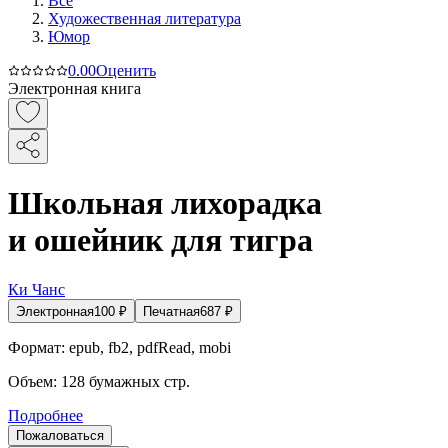
Все
Художественная литература
Юмор
0.0
0
Оценить
Электронная книга
Школьная лихорадка
и ошейник для тигра
Ки Чанс
Электронная
100
₽
Печатная
687
₽
Формат:
epub, fb2, pdfRead, mobi
Объем:
128
бумажных стр.
Подробнее
Пожаловаться