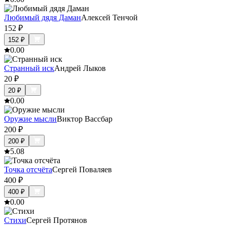
Любимый дядя Даман
Алексей Тенчой
152
₽
152
₽
0.0
0
Странный иск
Андрей Лыков
20
₽
20
₽
0.0
0
Оружие мысли
Виктор Вассбар
200
₽
200
₽
5.0
8
Точка отсчёта
Сергей Поваляев
400
₽
400
₽
0.0
0
Стихи
Сергей Протянов