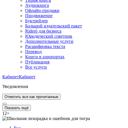
Тираж книги
Аудиокнига
Офлайн-продажи
Продвижение
Буктрейлер
Большой издательский пакет
Rideró для бизнеса
Юридический советник
Дополнительные услуги
Расшифровка текста
Перевод
Книги в аэропортах
Публикация
Все услуги
Кабинет
Кабинет
Уведомления
Отметить все как прочитанные
Показать ещё
12
+