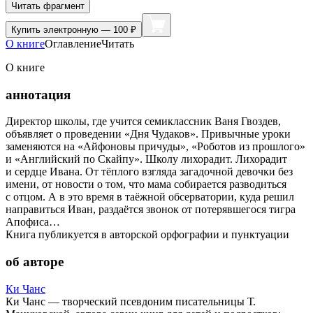
Читать фрагмент
Купить
электронную — 100 ₽
О книге
Оглавление
Читать
О книге
аннотация
Директор школы, где учится семиклассник Ваня Гвоздев,
объявляет о проведении «Дня Чудаков». Привычные уроки
заменяются на «Айфоновы причуды», «Роботов из прошлого»
и «Английский по Скайпу». Школу лихорадит. Лихорадит
и сердце Ивана. От тёплого взгляда загадочной девочки без
имени, от новости о том, что мама собирается разводиться
с отцом. А в это время в таёжной обсерватории, куда решил
направиться Иван, раздаётся звонок от потерявшегося тигра
Апофиса…
Книга публикуется в авторской орфографии и пунктуации
об авторе
Ки Чанс
Ки Чанс — творческий псевдоним писательницы Т.