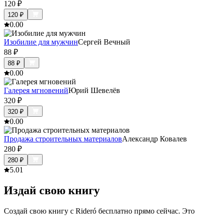
120
₽
120
₽
0.0
0
Изобилие для мужчин
Сергей Вечный
88
₽
88
₽
0.0
0
Галерея мгновений
Юрий Шевелёв
320
₽
320
₽
0.0
0
Продажа строительных материалов
Александр Ковалев
280
₽
280
₽
5.0
1
Издай свою книгу
Создай свою книгу с Rideró бесплатно прямо сейчас. Это