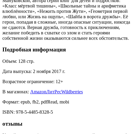
Мануковской, автора серии книг для детей и подростков:
«Класс мёртвой тишины», «Школьные тайны и арифметика
влюблённости», «Нежить против Жути», «Геометрия первой
любви, или Жизнь на ощупь», «Шайба в ворота дружбы». Её
герои, попадая в сложные, иногда опасные ситуации, никогда
не сдаются. Верная дружба, готовность к приключениям,
желание победить в схватке со злом и стать героями
собственной жизни оказываются сильнее всех обстоятельств.
Подробная информация
Объем:
128
стр.
Дата выпуска:
2 ноября 2017 г.
Возрастное ограничение:
12
+
В магазинах:
Amazon
ЛитРес
Wildberries
Формат:
epub, fb2, pdfRead, mobi
ISBN:
978-5-4485-8328-5
отзывы