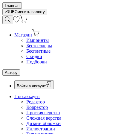
Главная
RUB
Сменить валюту
Магазин
Импринты
Бестселлеры
Бесплатные
Скидки
Подборки
Автору
Войти в аккаунт
Про-аккаунт
Редактор
Корректор
Простая верстка
Сложная верстка
Дизайн обложки
Иллюстрации