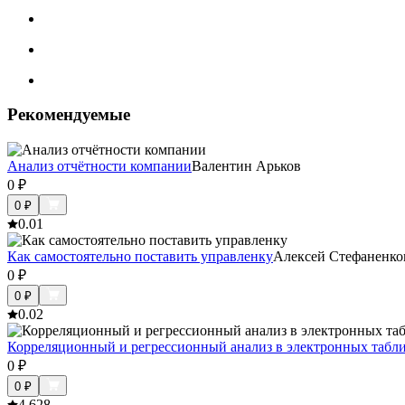
Рекомендуемые
Анализ отчётности компании
Валентин Арьков
0
₽
0
₽
0.0
1
Как самостоятельно поставить управленку
Алексей Стефаненко
0
₽
0
₽
0.0
2
Корреляционный и регрессионный анализ в электронных табл
0
₽
0
₽
4.6
28