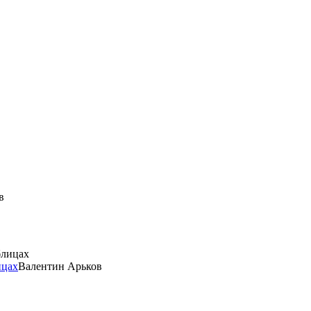
в
ицах
Валентин Арьков