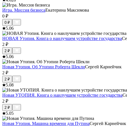
Игра. Миссия бизнеса
Екатерина Максимова
0
₽
0
₽
5.0
6
НОВАЯ Утопия. Книга о наилучшем устройстве государства
Се
2
₽
2
₽
5.0
6
Новая Утопия. Об Утопии Роберта Шекли
Сергей Карнейчик
2
₽
2
₽
5.0
8
Новая УТОПИЯ. Книга о наилучшем устройстве государства
С
2
₽
2
₽
5.0
5
Новая Утопия. Машина времени для Путина
Сергей Карнейчик