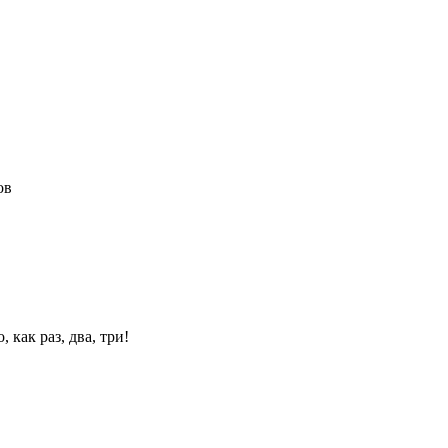
ов
 как раз, два, три!