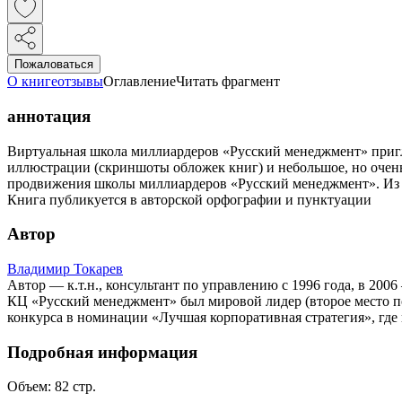
Пожаловаться
О книге
отзывы
Оглавление
Читать фрагмент
аннотация
Виртуальная школа миллиардеров «Русский менеджмент» пригла
иллюстрации (скриншоты обложек книг) и небольшое, но очень
продвижения школы миллиардеров «Русский менеджмент». Из 
Книга публикуется в авторской орфографии и пунктуации
Автор
Владимир Токарев
Автор — к.т.н., консультант по управлению с 1996 года, в 200
КЦ «Русский менеджмент» был мировой лидер (второе место по 
конкурса в номинации «Лучшая корпоративная стратегия», гд
Подробная информация
Объем:
82
стр.