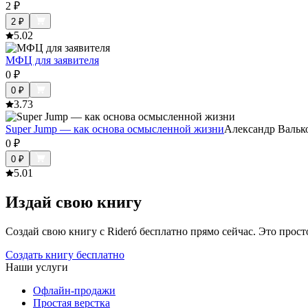
2
₽
2
₽
5.0
2
МФЦ для заявителя
0
₽
0
₽
3.7
3
Super Jump — как основа осмысленной жизни
Александр Вальк
0
₽
0
₽
5.0
1
Издай свою книгу
Создай свою книгу с Rideró бесплатно прямо сейчас. Это просто,
Создать книгу бесплатно
Наши услуги
Офлайн-продажи
Простая верстка