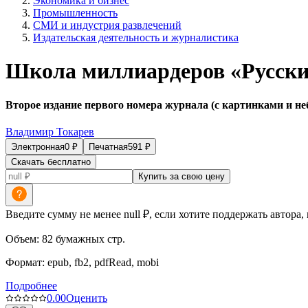
Экономика и бизнес
Промышленность
СМИ и индустрия развлечений
Издательская деятельность и журналистика
Школа миллиардеров «Русски
Второе издание первого номера журнала (с картинками и н
Владимир Токарев
Электронная
0
₽
Печатная
591
₽
Скачать бесплатно
Купить за свою цену
Введите сумму не менее null ₽, если хотите поддержать автора,
Объем:
82
бумажных стр.
Формат:
epub, fb2, pdfRead, mobi
Подробнее
0.0
0
Оценить