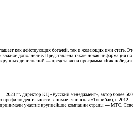
шает как действующих богачей, так и желающих ими стать. Это
 важное дополнение. Представлена также новая информация по 
крупных дополнений — представлена программа «Как победить 
6 — 2023 гг. директор КЦ «Русский менеджмент», автор более 50
профилю деятельности занимает японская «Тошиба»), в 2012 — 2
е принимали участие крупнейшие компании страны — МТС, Север