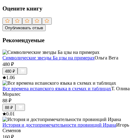
Оцените книгу
Опубликовать отзыв
Рекомендуемые
Символические звезды Ба цзы на примерах
Ольга Вега
480
₽
480
₽
1.0
6
Все времена испанского языка в схемах и таблицах
Т. Олива
Моралес
88
₽
88
₽
0.0
1
История и достопримечательности провинций Ирана
Игорь
Семенов
160
₽