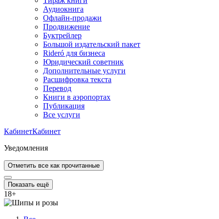
Тираж книги
Аудиокнига
Офлайн-продажи
Продвижение
Буктрейлер
Большой издательский пакет
Rideró для бизнеса
Юридический советник
Дополнительные услуги
Расшифровка текста
Перевод
Книги в аэропортах
Публикация
Все услуги
Кабинет
Кабинет
Уведомления
Отметить все как прочитанные
Показать ещё
18
+