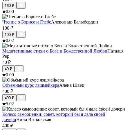
160
₽
0.0
0
Чтение о Борисе и Глебе
Александр Балыбердин
100
₽
100
₽
0.0
2
Медитативные стихи о Боге и Божественной Любви
Наталья
Рер
40
₽
40
₽
0.0
0
Объёмный курс лэшмейкера
Алёна Швец
400
₽
400
₽
5.0
2
Колесо самооценки: совет, который бы я дала своей
дочери
Нина Витковская
400
₽