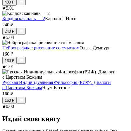
400
₽
5.0
1
Колдовская навь — 2
Каролина Инго
240
₽
240
₽
5.0
4
Нейрографика: рисование со смыслом
Ольга Демиург
160
₽
160
₽
1.0
1
Русская Индивидуальная Философия (РИФ). Диалоги
с Царством Божьим
Наум Баттонс
160
₽
160
₽
0.0
0
Издай свою книгу