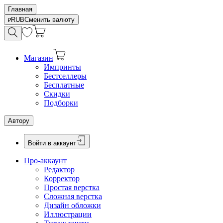
Главная
RUB
Сменить валюту
Магазин
Импринты
Бестселлеры
Бесплатные
Скидки
Подборки
Автору
Войти в аккаунт
Про-аккаунт
Редактор
Корректор
Простая верстка
Сложная верстка
Дизайн обложки
Иллюстрации