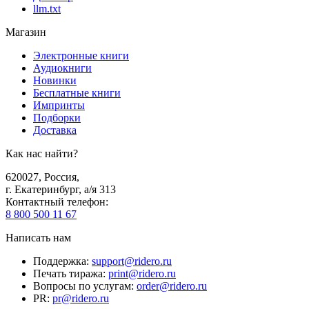
llm.txt
Магазин
Электронные книги
Аудиокниги
Новинки
Бесплатные книги
Импринты
Подборки
Доставка
Как нас найти?
620027
,
Россия
,
г. Екатеринбург, а/я 313
Контактный телефон
:
8 800 500 11 67
Написать нам
Поддержка
:
support@ridero.ru
Печать тиража
:
print@ridero.ru
Вопросы по услугам
:
order@ridero.ru
PR
:
pr@ridero.ru