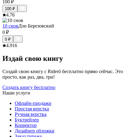
100
₽
100
₽
4.7
6
10 снов
Дэн Березовский
0
₽
0
₽
4.9
16
Издай свою книгу
Создай свою книгу с Rideró бесплатно прямо сейчас. Это
просто, как раз, два, три!
Создать книгу бесплатно
Наши услуги
Офлайн-продажи
Простая верстка
Ручная верстка
Буктрейлер
Корректор
Дизайнер обложки
Заказ тиража