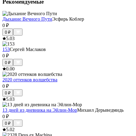
Рекомендуемые
Дыхание Вечного Пути
Эсфирь Коблер
0
₽
0
₽
5.0
3
153
Сергей Маслаков
0
₽
0
₽
0.0
0
2020 оттенков волшебства
0
₽
0
₽
5.0
3
13 дней из дневника на Эйлин-Мор
Михаил Дерыведмидь
0
₽
0
₽
5.0
2