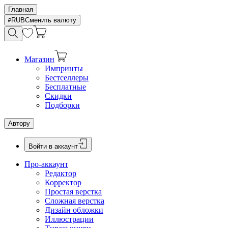
Главная
RUB
Сменить валюту
Магазин
Импринты
Бестселлеры
Бесплатные
Скидки
Подборки
Автору
Войти в аккаунт
Про-аккаунт
Редактор
Корректор
Простая верстка
Сложная верстка
Дизайн обложки
Иллюстрации