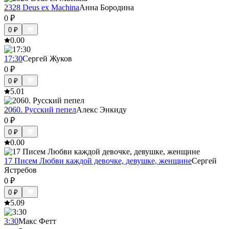
2328 Deus ex Machina
Анна Бородина
0
₽
0
₽
0.0
0
17:30
Сергей Жуков
0
₽
0
₽
5.0
1
2060. Русский пепел
Алекс Энкиду
0
₽
0
₽
0.0
0
17 Писем Любви каждой девочке, девушке, женщине
Сергей
Ястребов
0
₽
0
₽
5.0
9
3:30
Макс Фетт