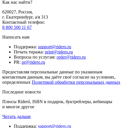
Как нас найти?
620027
,
Россия
,
г. Екатеринбург, а/я 313
Контактный телефон
:
8 800 500 11 67
Написать нам
Поддержка
:
support@ridero.ru
Печать тиража
:
print@ridero.ru
Вопросы по услугам
:
order@ridero.ru
PR
:
pr@ridero.ru
Предоставляя персональные данные по указанным
контактным данным, вы даёте своё согласие на условиях,
определенных
Политикой обработки персональных данных
Последние новости
Плюсы Rideró, ISBN в подарок, буктрейлеры, вебинары
и многое другое
Читать дальше
Поддержка
:
support@ridero.ru