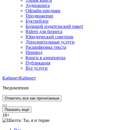
Тираж книги
Аудиокнига
Офлайн-продажи
Продвижение
Буктрейлер
Большой издательский пакет
Rideró для бизнеса
Юридический советник
Дополнительные услуги
Расшифровка текста
Перевод
Книги в аэропортах
Публикация
Все услуги
Кабинет
Кабинет
Уведомления
Отметить все как прочитанные
Показать ещё
18
+