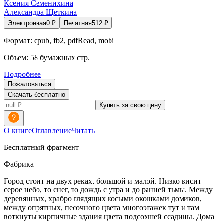
Ксения Семенихина
Александра Щеткина
Электронная
0
₽
Печатная
512
₽
Формат:
epub, fb2, pdfRead, mobi
Объем:
58
бумажных стр.
Подробнее
Пожаловаться
Скачать бесплатно
Купить за свою цену
О книге
Оглавление
Читать
Бесплатный фрагмент
Фабрика
Город стоит на двух реках, большой и малой. Низко висит
серое небо, то снег, то дождь с утра и до ранней тьмы. Между
деревянных, храбро глядящих косыми окошками домиков,
между опрятных, песочного цвета многоэтажек тут и там
воткнуты кирпичные здания цвета подсохшей ссадины. Дома