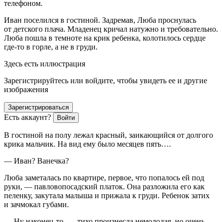
телефоном.
Иван поселился в гостиной. Задремав, Люба проснулась
от детского плача. Младенец кричал натужно и требовательно.
Люба пошла в темноте на крик ребенка, колотилось сердце
где-то в горле, а не в груди.
Здесь есть иллюстрация
Зарегистрируйтесь или войдите, чтобы увидеть ее и другие
изображения
Зарегистрироваться
Есть аккаунт?
Войти
В гостиной на полу лежал красный, заикающийся от долгого
крика мальчик. На вид ему было месяцев пять….
— Иван? Ванечка?
Люба заметалась по квартире, первое, что попалось ей под
руки, — павловопосадский платок. Она разложила его как
пеленку, закутала малыша и прижала к груди. Ребенок затих
и зачмокал губами.
— Ну наконец-то, — тихо произнесла немолодая, но очень