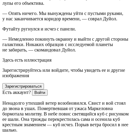
лупы его объектива.
— Опять ничего. Мы вынуждены уйти с пустыми руками,
у нас заканчивается коридор времени, — соврал Дуйол.
Футайту ругнулся и исчез с панели.
— Немедленно покинуть окраину и выйти с другой стороны
галактики. Никаких образцов с исследуемой планеты
не забирать, — скомандовал Дуйол.
Здесь есть иллюстрация
Зарегистрируйтесь или войдите, чтобы увидеть ее и другие
изображения
Зарегистрироваться
Есть аккаунт?
Войти
Ненадолго утихший ветер возобновился. Свист и вой стоял
до звона в ушах. Помертвевшая от ужаса Маркеловна
бормотала молитву. В небе повис светящийся куб с рисунком
ее шали. Она трижды перекрестилась сама и осенила куб
крестным знамением — куб исчез. Порыв ветра бросил в нее
шалью.