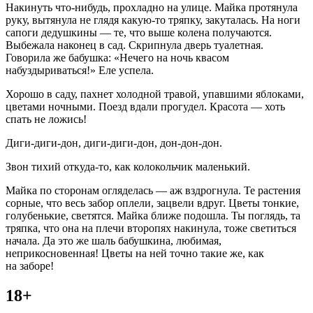
Накинуть что-нибудь, прохладно на улице. Майка протянула
руку, вытянула не глядя какую-то тряпку, закуталась. На ноги
сапоги дедушкины — те, что выше колена получаются.
Выбежала наконец в сад. Скрипнула дверь туалетная.
Говорила же бабушка: «Нечего на ночь квасом
набуздыриваться!» Еле успела.
Хорошо в саду, пахнет холодной травой, упавшими яблоками,
цветами ночными. Поезд вдали прогудел. Красота — хоть
спать не ложись!
Диги-диги-дон, диги-диги-дон, дон-дон-дон.
Звон тихий откуда-то, как колокольчик маленький.
Майка по сторонам огляделась — аж вздрогнула. Те растения
сорные, что весь забор оплели, зацвели вдруг. Цветы тонкие,
голубенькие, светятся. Майка ближе подошла. Ты поглядь, та
тряпка, что она на плечи второпях накинула, тоже светиться
начала. Да это же шаль бабушкина, любимая,
неприкосновенная! Цветы на ней точно такие же, как
на заборе!
18+