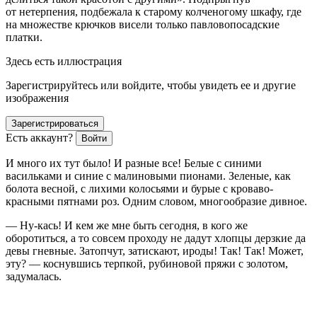
от нетерпения, подбежала к старому колченогому шкафу, где
на множестве крючков висели только павловопосадские
платки.
Здесь есть иллюстрация
Зарегистрируйтесь или войдите, чтобы увидеть ее и другие
изображения
Зарегистрироваться
Есть аккаунт?
Войти
И много их тут было! И разные все! Белые с синими
васильками и синие с малиновыми пионами. Зеленые, как
болота весной, с лихими колосьями и бурые с кроваво-
красными пятнами роз. Одним словом, многообразие дивное.
— Ну-кась! И кем же мне быть сегодня, в кого же
оборотиться, а то совсем проходу не дадут хлопцы дерзкие да
девы гневные. Затопчут, затискают, ироды! Так! Так! Может,
эту? — коснувшись терпкой, рубиновой пряжи с золотом,
задумалась.