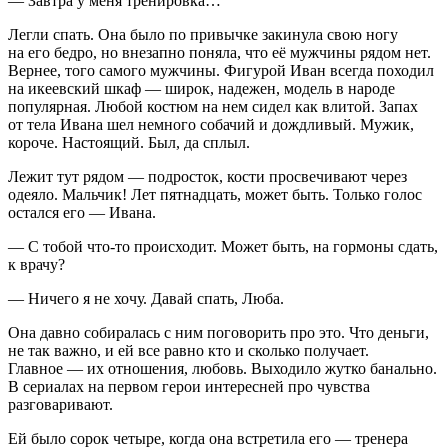
— Завтра у меня тренировка…
Легли спать. Она было по привычке закинула свою ногу
на его бедро, но внезапно поняла, что её мужчины рядом нет.
Вернее, того самого мужчины. Фигурой Иван всегда походил
на икеевский шкаф — широк, надежен, модель в народе
популярная. Любой костюм на нем сидел как влитой. Запах
от тела Ивана шел немного собачий и дождливый. Мужик,
короче. Настоящий. Был, да сплыл.
Лежит тут рядом —
подрост
ок, кости просвечивают через
одеяло. Мальчик! Лет пятнадцать, может быть. Только голос
остался его — Ивана.
— С тобой что-то происходит. Может быть, на гормоны сдать,
к врачу?
— Ничего я не хочу. Давай спать, Люба.
Она давно собиралась с ним поговорить про это. Что деньги,
не так важно, и ей все равно кто и сколько получает.
Главное — их отношения, любовь. Выходило жутко б
анальн
о.
В сериалах на первом герои интересней про чувства
разговаривают.
Ей было сорок четыре, когда она встретила его — тренера