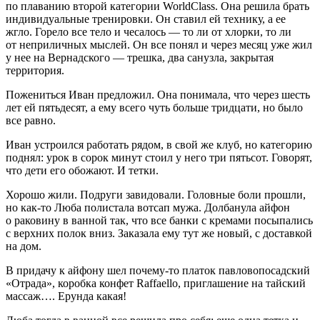
по плаванию второй категории WorldClass. Она решила брать
индивидуальные тренировки. Он ставил ей технику, а ее
жгло. Горело все тело и чесалось — то ли от хлорки, то ли
от неприличных мыслей. Он все понял и через месяц уже жил
у нее на Вернадского — трешка, два санузла, закрытая
территория.
Пожениться Иван предложил. Она понимала, что через шесть
лет ей пятьдесят, а ему всего чуть больше тридцати, но было
все равно.
Иван устроился работать рядом, в свой же клуб, но категорию
поднял: урок в сорок минут стоил у него три пятьсот. Говорят,
что дети его обожают. И тетки.
Хорошо жили. Подруги завидовали. Головные боли прошли,
но как-то Люба полистала вотсап мужа. Долбанула айфон
о раковину в ванной так, что все банки с кремами посыпались
с верхних полок вниз. Заказала ему тут же новый, с доставкой
на дом.
В придачу к айфону шел почему-то платок павловопосадский
«Отрада», коробка конфет Raffaello, приглашение на тайский
массаж…. Ерунда какая!