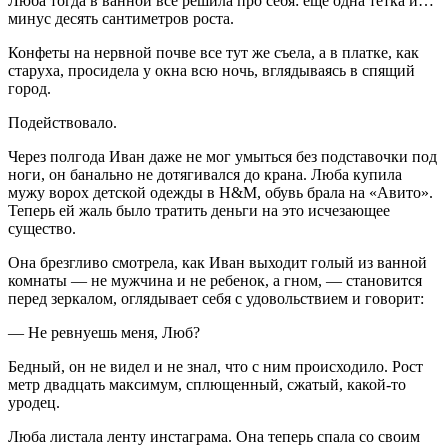
Люба тогда в ванной все решила про себя: еще одна тетка и…
минус десять сантиметров роста.
Конфеты на нервной почве все тут же съела, а в платке, как
старуха, просидела у окна всю ночь, вглядываясь в спящий
город.
Подействовало.
Через полгода Иван даже не мог умыться без подставочки под
ноги, он банально не дотягивался до крана. Люба купила
мужу ворох детской одежды в H&M, обувь брала на «Авито».
Теперь ей жаль было тратить деньги на это исчезающее
существо.
Она брезгливо смотрела, как Иван выходит голый из ванной
комнаты — не мужчина и не ребенок, а гном, — становится
перед зеркалом, оглядывает себя с удовольствием и говорит:
— Не ревнуешь меня, Люб?
Бедный, он не видел и не знал, что с ним происходило. Рост
метр двадцать максимум, сплющенный, сжатый, какой-то
уродец.
Люба листала ленту инстаграма. Она теперь спала со своим