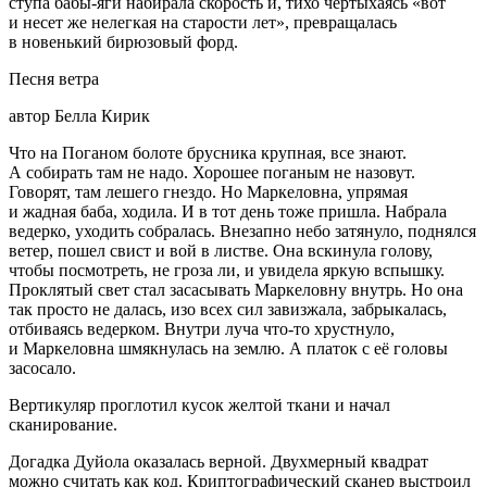
ступа бабы-яги набирала скорость и, тихо чертыхаясь «вот
и несет же нелегкая на старости лет», превращалась
в новенький бирюзовый форд.
Песня ветра
автор Белла Кирик
Что на Поганом болоте брусника крупная, все знают.
А собирать там не надо. Хорошее поганым не назовут.
Говорят, там лешего гнездо. Но Маркеловна, упрямая
и жадная баба, ходила. И в тот день тоже пришла. Набрала
ведерко, уходить собралась. Внезапно небо затянуло, поднялся
ветер, пошел свист и вой в листве. Она вскинула голову,
чтобы посмотреть, не гроза ли, и увидела яркую вспышку.
Проклятый свет стал засасывать Маркеловну внутрь. Но она
так просто не далась, изо всех сил завизжала, забрыкалась,
отбиваясь ведерком. Внутри луча что-то хрустнуло,
и Маркеловна шмякнулась на землю. А платок с её головы
засосало.
Вертикуляр проглотил кусок желтой ткани и начал
сканирование.
Догадка Дуйола оказалась верной. Двухмерный квадрат
можно считать как код. Криптографический сканер выстроил