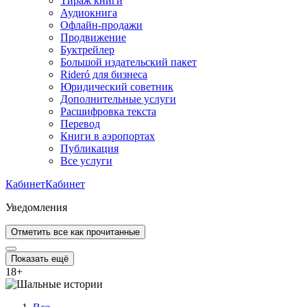
Тираж книги
Аудиокнига
Офлайн-продажи
Продвижение
Буктрейлер
Большой издательский пакет
Rideró для бизнеса
Юридический советник
Дополнительные услуги
Расшифровка текста
Перевод
Книги в аэропортах
Публикация
Все услуги
Кабинет
Кабинет
Уведомления
Отметить все как прочитанные
Показать ещё
18
+