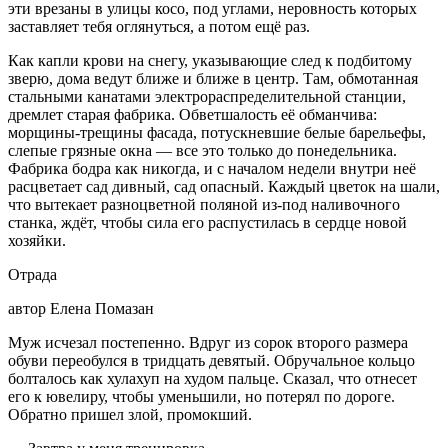
эти врезаны в улицы косо, под углами, неровность которых
заставляет тебя оглянуться, а потом ещё раз.
Как капли крови на снегу, указывающие след к подбитому
зверю, дома ведут ближе и ближе в центр. Там, обмотанная
стальными канатами электрораспределительной станции,
дремлет старая фабрика. Обветшалость её обманчива:
морщины-трещины фасада, потускневшие белые барельефы,
слепые грязные окна — все это только до понедельника.
Фабрика бодра как никогда, и с началом недели внутри неё
расцветает сад дивный, сад опасный. Каждый цветок на шали,
что вытекает разноцветной поляной из-под наливочного
станка, ждёт, чтобы сила его распустилась в сердце новой
хозяйки.
Отрада
автор Елена Помазан
Муж исчезал постепенно. Вдруг из сорок второго размера
обуви переобулся в тридцать девятый. Обручальное кольцо
болталось как хулахуп на худом пальце. Сказал, что отнесет
его к ювелиру, чтобы уменьшили, но потерял по дороге.
Обратно пришел злой, промокший.