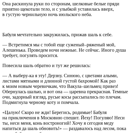
Она раскинула руки по сторонам, шелковые белые пряди
приятно щекотали тело, и с улыбкой уставилась вверх,
в густую чернильную ночь июльского неба.
Бабуля мечтательно закружилась, прижав шаль к себе.
— Встретимся мы с тобой еще суженый–ряженый мой,
Алешенька. Проведем ночи нежные. Не сейчас. Иного душа
требует, погулять просится.
Повеси
ла шаль обратно и тут же решилась:
— А выберу-ка я эту! Дерзну. Синюю, с цветами алыми,
листами мятными и длинной густой бахромой! Как раз
к моим новым черевичкам, что Вакула–шельмец привез!
Обернулась шалью, и вот она — царевна прекрасная. Темные
очи, задорный взгляд, русые косы рассыпались по плечам.
Подмигнула черному коту и помчала.
«Цалую! Скоро не жди! Берегись, родимые! Бабуля
на приключения в Московию спешит. Йеху! Погуляю! Неси
ты, неси меня, конь востроногий! Хочу я сегодня меду
напиться да шаль обновить!» — раздавалось над лесом, пока