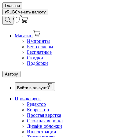
Главная
RUB
Сменить валюту
Магазин
Импринты
Бестселлеры
Бесплатные
Скидки
Подборки
Автору
Войти в аккаунт
Про-аккаунт
Редактор
Корректор
Простая верстка
Сложная верстка
Дизайн обложки
Иллюстрации