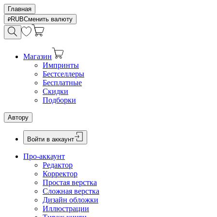
Главная
RUB
Сменить валюту
Магазин
Импринты
Бестселлеры
Бесплатные
Скидки
Подборки
Автору
Войти в аккаунт
Про-аккаунт
Редактор
Корректор
Простая верстка
Сложная верстка
Дизайн обложки
Иллюстрации