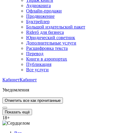
Тираж книги
Аудиокнига
Офлайн-продажи
Продвижение
Буктрейлер
Большой издательский пакет
Rideró для бизнеса
Юридический советник
Дополнительные услуги
Расшифровка текста
Перевод
Книги в аэропортах
Публикация
Все услуги
Кабинет
Кабинет
Уведомления
Отметить все как прочитанные
Показать ещё
18
+