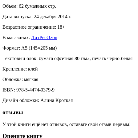
Объем:
62
бумажных стр.
Дата выпуска:
24 декабря 2014 г.
Возрастное ограничение:
18
+
В магазинах:
ЛитРес
Ozon
Формат:
A5 (
145×205 мм
)
Текстовый блок:
бумага офсетная 80 г/м2, печать черно-белая
Крепление:
клей
Обложка:
мягкая
ISBN:
978-5-4474-0379-9
Дизайн обложки
:
Алина Кроткая
отзывы
У этой книги ещё нет отзывов, оставьте свой отзыв первым!
Оцените книгу