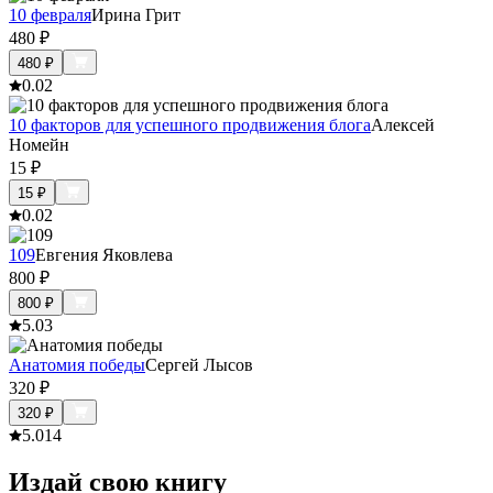
10 февраля
Ирина Грит
480
₽
480
₽
0.0
2
10 факторов для успешного продвижения блога
Алексей
Номейн
15
₽
15
₽
0.0
2
109
Евгения Яковлева
800
₽
800
₽
5.0
3
Анатомия победы
Сергей Лысов
320
₽
320
₽
5.0
14
Издай свою книгу