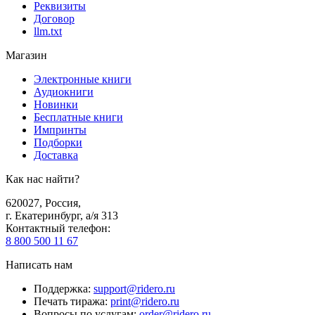
Реквизиты
Договор
llm.txt
Магазин
Электронные книги
Аудиокниги
Новинки
Бесплатные книги
Импринты
Подборки
Доставка
Как нас найти?
620027
,
Россия
,
г. Екатеринбург, а/я 313
Контактный телефон
:
8 800 500 11 67
Написать нам
Поддержка
:
support@ridero.ru
Печать тиража
:
print@ridero.ru
Вопросы по услугам
:
order@ridero.ru