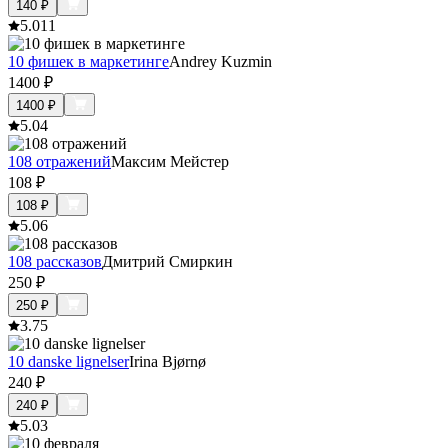
140
₽
5.0
11
10 фишек в маркетинге
Andrey Kuzmin
1400
₽
1400
₽
5.0
4
108 отражений
Максим Мейстер
108
₽
108
₽
5.0
6
108 рассказов
Дмитрий Смиркин
250
₽
250
₽
3.7
5
10 danske lignelser
Irina Bjørnø
240
₽
240
₽
5.0
3