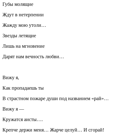
Губы молящие
Ждут в нетерпении
Жажду мою утоли…
Звезды летящие
Лишь на мгновение
Дарят нам вечность любви…
Вижу я,
Как пропадаешь ты
В страстном пожаре души под названием «рай»…
Вижу я —
Кружатся аисты….
Крепче держи меня… Жарче целуй… И сгорай!