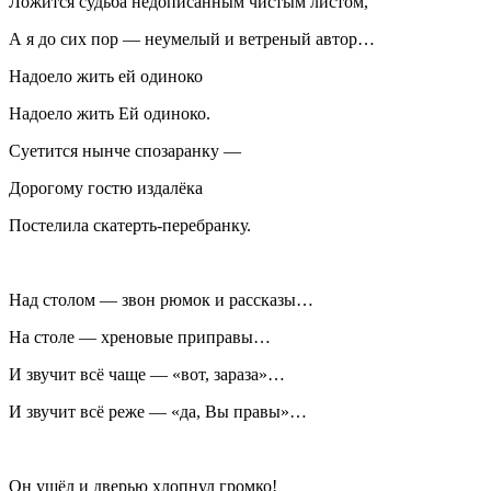
Ложится судьба недописанным чистым листом,
А я до сих пор — неумелый и ветреный автор…
Надоело жить ей одиноко
Надоело жить Ей одиноко.
Суетится нынче спозаранку —
Дорогому гостю издалёка
Постелила скатерть-перебранку.
Над столом — звон рюмок и рассказы…
На столе — хреновые приправы…
И звучит всё чаще — «вот, зараза»…
И звучит всё реже — «да, Вы правы»…
Он ушёл и дверью хлопнул громко!