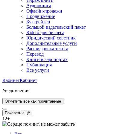
Тираж книги
Аудиокнига
Офлайн-продажи
Продвижение
Буктрейлер
Большой издательский пакет
Rideró для бизнеса
Юридический советник
Дополнительные услуги
Расшифровка текста
Перевод
Книги в аэропортах
Публикация
Все услуги
Кабинет
Кабинет
Уведомления
Отметить все как прочитанные
Показать ещё
12
+