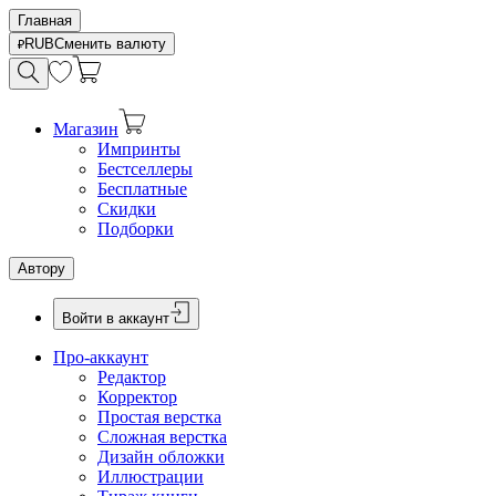
Главная
RUB
Сменить валюту
Магазин
Импринты
Бестселлеры
Бесплатные
Скидки
Подборки
Автору
Войти в аккаунт
Про-аккаунт
Редактор
Корректор
Простая верстка
Сложная верстка
Дизайн обложки
Иллюстрации