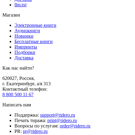
llm.txt
Магазин
Электронные книги
Аудиокниги
Новинки
Бесплатные книги
Импринты
Подборки
Доставка
Как нас найти?
620027
,
Россия
,
г. Екатеринбург, а/я 313
Контактный телефон
:
8 800 500 11 67
Написать нам
Поддержка
:
support@ridero.ru
Печать тиража
:
print@ridero.ru
Вопросы по услугам
:
order@ridero.ru
PR
:
pr@ridero.ru