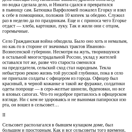
но водка сделала дело, и Никита сдался и превратился
в пьяницу сам. Батюшка Варфоломей пожалел Егорку и взял
к себе в помощники, положив 10 копеек за обедню. Служил
раз в неделю да по праздникам. Еще и с приноса чего Егорке
отдаст — хлеба, картошки, луку. Так и жили они с отцом,
горемычные.
Село Гражданская война обходила. Было оно хоть и немалым,
но как-то в стороне от значимых трактов Иваново-
Вознесенской губернии. Несмотря на жуть, творившуюся
в остальной многострадальной
Росси
и, уклад у жителей
оставался тот же, разве что староста сменился
на председателя, сельский сход стал народным. Текла
небыстрою рекою жизнь той русской глубинки, пока в село
не приехали солдаты с офицером из города. Офицер был
красивый, в черной кожанке и такой же фуражке, солдатики
одеты попроще — в серо-желтые шинели, буденовки, но все
в яловых сапогах. Что-то недоброе притаилось в офицерском
взгляде. Ни с кем не здороваясь и не вынимая папироски изо
рта, он вошел в сельсовет…
II
Сельсовет располагался в бывшем кулацком доме, был
большим и просторным. Как и все сельсоветы того времени,