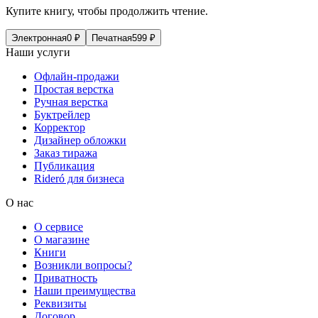
Купите книгу, чтобы продолжить чтение.
Электронная
0
₽
Печатная
599
₽
Наши услуги
Офлайн-продажи
Простая верстка
Ручная верстка
Буктрейлер
Корректор
Дизайнер обложки
Заказ тиража
Публикация
Rideró для бизнеса
О нас
О сервисе
О магазине
Книги
Возникли вопросы?
Приватность
Наши преимущества
Реквизиты
Договор