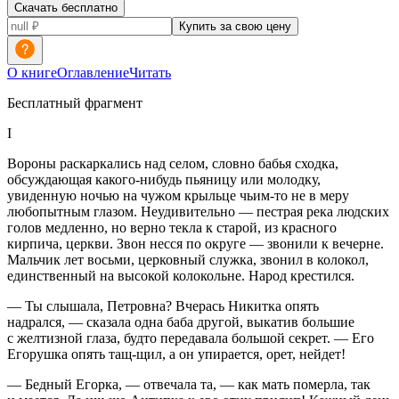
Скачать бесплатно
Купить за свою цену
О книге
Оглавление
Читать
Бесплатный фрагмент
I
Вороны раскаркались над селом, словно бабья сходка,
обсуждающая какого-нибудь пьяницу или молодку,
увиденную ночью на чужом крыльце чьим-то не в меру
любопытным глазом. Неудивительно — пестрая река людских
голов медленно, но верно текла к старой, из красного
кирпича, церкви. Звон несся по округе — звонили к вечерне.
Мальчик лет восьми, церковный служка, звонил в колокол,
единственный на высокой колокольне. Народ крестился.
— Ты слышала, Петровна? Вчерась Никитка опять
надрался, — сказала одна баба другой, выкатив большие
с желтизной глаза, будто передавала большой секрет. — Его
Егорушка опять тащ-щил, а он упирается, орет, нейдет!
— Бедный Егорка, — отвечала та, — как мать померла, так