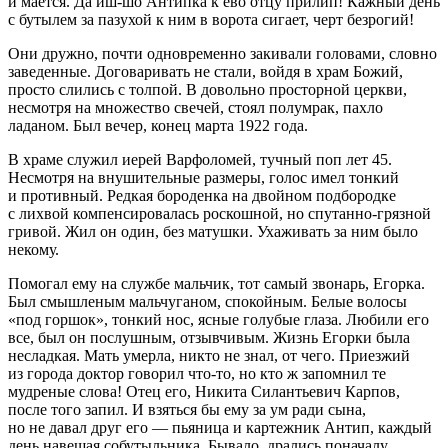
и мается. Да иш-шо Антипка к ево отцу прилип! Кажный день
с бутылем за пазухой к ним в ворота сигает, черт безрогий!
Они дружно, почти одновременно закивали головами, словно
заведенные. Договаривать не стали, войдя в храм Божий,
просто слились с толпой. В довольно просторной церкви,
несмотря на множество свечей, стоял полумрак, пахло
ладаном. Был вечер, конец марта 1922 года.
В храме служил иерей Варфоломей, тучный поп лет 45.
Несмотря на внушительные размеры, голос имел тонкий
и противный. Редкая бороденка на двойном подбородке
с лихвой компенсировалась роскошной, но спутанно-грязной
гривой. Жил он один, без матушки. Ухаживать за ним было
некому.
Помогал ему на службе мальчик, тот самый звонарь, Егорка.
Был смышленым мальчуганом, спокойным. Белые волосы
«под горшок», тонкий нос, ясные голубые глаза. Любили его
все, был он послушным, отзывчивым. Жизнь Егорки была
несладкая. Мать умерла, никто не знал, от чего. Приезжий
из города доктор говорил что-то, но кто ж запомнил те
мудреные слова! Отец его, Никита Силантьевич Карпов,
после того запил. И взяться бы ему за ум ради сына,
но не давал друг его — пьяница и картежник Антип, каждый
день навещая собутыльника. Бывало, дрались поначалу,