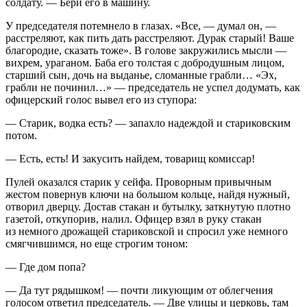
солдату. — Бери его в машину.
У председателя потемнело в глазах. «Все, — думал он, —
расстреляют, как пить дать расстреляют. Дурак старый! Ваше
благородие, сказать тоже». В голове закружились мысли —
вихрем, ураганом. Баба его толстая с добродушным лицом,
старший сын, дочь на выданье, сломанные грабли… «Эх,
грабли не починил…» — председатель не успел додумать, как
офицерский голос вывел его из ступора:
— Старик, водка есть? — запахло надеждой и стариковским
потом.
— Есть, есть! И закусить найдем, товарищ комиссар!
Пулей оказался старик у сейфа. Проворным привычным
жестом повернув ключи на большом кольце, найдя нужный,
отворил дверцу. Достав стакан и бутылку, заткнутую плотно
газетой, откупорив, налил. Офицер взял в руку стакан
из немного дрожащей стариковской и спросил уже немного
смягчившимся, но еще строгим тоном:
— Где дом попа?
— Да тут рядышком! — почти ликующим от облегчения
голосом ответил председатель. — Две улицы и церковь, там