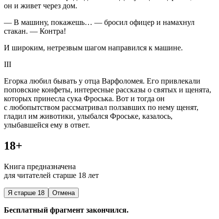
он и живет через дом.
— В машину, покажешь… — бросил офицер и намахнул
стакан. — Контра!
И широким, нетрезвым шагом направился к машине.
III
Егорка любил бывать у отца Варфоломея. Его привлекали
поповские конфеты, интересные рассказы о святых и щенята,
которых принесла сука Фроська. Вот и тогда он
с любопытством рассматривал ползавших по нему щенят,
гладил им животики, улыбался Фроське, казалось,
улыбавшейся ему в ответ.
18+
Книга предназначена
для читателей старше 18 лет
Я старше 18
Отмена
Бесплатный фрагмент закончился.