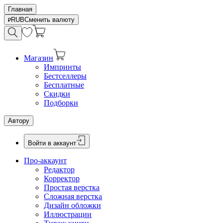
Главная
RUB
Сменить валюту
Магазин
Импринты
Бестселлеры
Бесплатные
Скидки
Подборки
Автору
Войти в аккаунт
Про-аккаунт
Редактор
Корректор
Простая верстка
Сложная верстка
Дизайн обложки
Иллюстрации