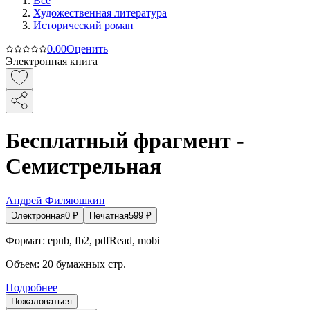
Все
Художественная литература
Исторический роман
0.0
0
Оценить
Электронная книга
Бесплатный фрагмент -
Семистрельная
Андрей Филяюшкин
Электронная
0
₽
Печатная
599
₽
Формат:
epub, fb2, pdfRead, mobi
Объем:
20
бумажных стр.
Подробнее
Пожаловаться