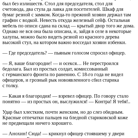
был без излишеств. Стол для председателя, стол для
счетовода, два стула да лавка для посетителей. Шкаф для
бумаг резной с замком. Когда-то прежний хозяин держал там
графин с водкой. Невесть откуда железный сейф. Остальная
мебель по описи сдана на склад — крытый двор того же дома.
Однако не вся она была описана, и, зайдя в селе в некоторые
халупы, можно было видеть резной из красного дерева
высокий стул, на котором важно восседал хозяин избенки.
— Где председатель? — пьяным голосом спросил офицер.
— Я, ваше благородие! — и о
секс
я… Не перестроился
бедолага. Был из простых солдат, комиссованный
с германского фронта по ранению. С 18-го года не видел
офицеров, и грозный рык новоявленного сбил старика
с толку.
— Какая я благородия! — взревел офицер. По говору стало
понятно — из простых он, выслужился! — Контра! Я тебя!..
Удар был хлестким, почти женским, но до слез обидным.
Красные отпечатки пальцев на бледной стариковской коже
не предвещали ничего хорошего.
— Анохин! Сюда! — крикнул офицер стоявшему у двери