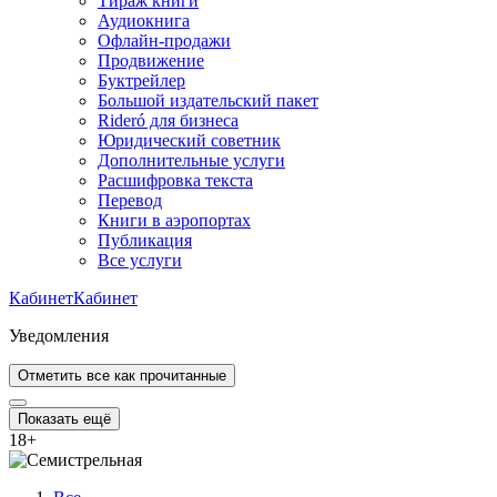
Тираж книги
Аудиокнига
Офлайн-продажи
Продвижение
Буктрейлер
Большой издательский пакет
Rideró для бизнеса
Юридический советник
Дополнительные услуги
Расшифровка текста
Перевод
Книги в аэропортах
Публикация
Все услуги
Кабинет
Кабинет
Уведомления
Отметить все как прочитанные
Показать ещё
18
+