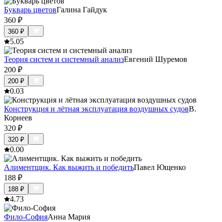
Букварь цветов
Галина Гайдук
360
₽
360
₽
5.0
5
Теория систем и системный анализ
Евгений Шуремов
200
₽
200
₽
0.0
3
Конструкция и лётная эксплуатация воздушных судов
В.
Корнеев
320
₽
320
₽
0.0
0
Алиментщик. Как выжить и победить
Павел Ющенко
188
₽
188
₽
4.7
3
Фило-София
Анна Мария