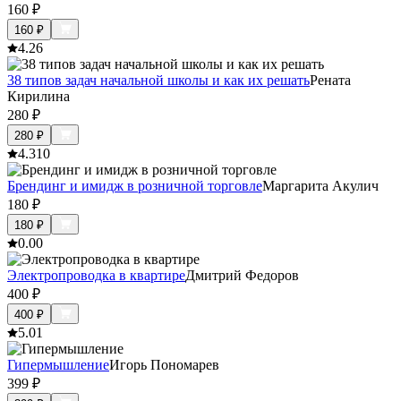
160
₽
160
₽
4.2
6
38 типов задач начальной школы и как их решать
Рената
Кирилина
280
₽
280
₽
4.3
10
Брендинг и имидж в розничной торговле
Маргарита Акулич
180
₽
180
₽
0.0
0
Электропроводка в квартире
Дмитрий Федоров
400
₽
400
₽
5.0
1
Гипермышление
Игорь Пономарев
399
₽