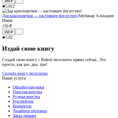
399
₽
5.0
12
Дар красноречия — настоящее богатство!
Абубакар Альхаджи
Имам
150
₽
150
₽
5.0
2
Издай свою книгу
Создай свою книгу с Rideró бесплатно прямо сейчас. Это
просто, как раз, два, три!
Создать книгу бесплатно
Наши услуги
Офлайн-продажи
Простая верстка
Ручная верстка
Буктрейлер
Корректор
Дизайнер обложки
Заказ тиража