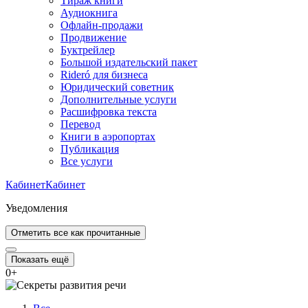
Тираж книги
Аудиокнига
Офлайн-продажи
Продвижение
Буктрейлер
Большой издательский пакет
Rideró для бизнеса
Юридический советник
Дополнительные услуги
Расшифровка текста
Перевод
Книги в аэропортах
Публикация
Все услуги
Кабинет
Кабинет
Уведомления
Отметить все как прочитанные
Показать ещё
0
+