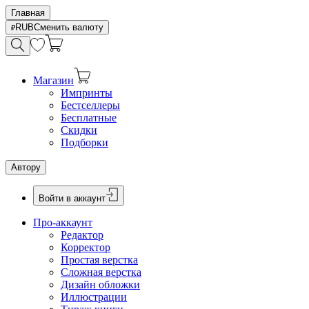
Главная
RUB
Сменить валюту
Магазин
Импринты
Бестселлеры
Бесплатные
Скидки
Подборки
Автору
Войти в аккаунт
Про-аккаунт
Редактор
Корректор
Простая верстка
Сложная верстка
Дизайн обложки
Иллюстрации