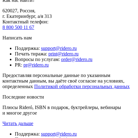
Как нас найти?
620027
,
Россия
,
г. Екатеринбург, а/я 313
Контактный телефон
:
8 800 500 11 67
Написать нам
Поддержка
:
support@ridero.ru
Печать тиража
:
print@ridero.ru
Вопросы по услугам
:
order@ridero.ru
PR
:
pr@ridero.ru
Предоставляя персональные данные по указанным
контактным данным, вы даёте своё согласие на условиях,
определенных
Политикой обработки персональных данных
Последние новости
Плюсы Rideró, ISBN в подарок, буктрейлеры, вебинары
и многое другое
Читать дальше
Поддержка
:
support@ridero.ru