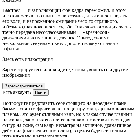
Выстрел — и заполняющий фон кадра гарем ожил. В этом —
и готовность выполнить волю хозяина, и готовность ждать
его воли, и напряженное ожидание чего-то страшного,
и безысходная покорность судьбе. Эта сложная эмоция очень
точно передана несогласованными — «вразнобой» —
движениями испуганных девушек. Эпизод своими
несколькими секундами внес дополнительную тревогу
в фильм.
Здесь есть иллюстрация
Зарегистрируйтесь или войдите, чтобы увидеть ее и другие
изображения
Зарегистрироваться
Есть аккаунт?
Войти
Попробуйте представить себе стоящего на переднем плане
басмача снятым фронтально, по центру, стандартным поясным
планом. Это будет отличный кадр, но в таком случае главный
персонаж, заполняя его почти целиком, не оставит места для
фигур на фоне, сам кадр, несмотря на активное, драматичное
действие (выстрел из пистолета), в целом будет статичным —
чуть ниже мы в этом убедимся.