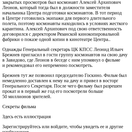
закрытых просмотров был космонавт Алексей Архипович
Леонов, который тогда был в должности заместителя
начальника Центра подготовки космонавтов. В тот период
в Центре готовились экипажи для первого длительного
полета, поэтому космонавты находились в условиях жесткого
карантина. Алексей Архипович под свою ответственность
договорился с директором Рязанской кинокопировальной
фабрики о показе одной копии в кинотеатре Центра..
Однажды Генеральный секретарь ЦК КПСС Леонид Ильич
Брежнев пригласил в гости группу космонавтов на свою дачу
в Завидово, где Леонов в беседе с ним упомянул о фильме
и рекомендовал его непременно посмотреть.
Брежнев тут же позвонил председателю Госкино. Фильм был
немедленно доставлен к нему на дачу и привел в восторг
Генерального Секретаря. После чего фильму был разрешен
прокат и в первый же год его посмотрели больше
50 миллионов зрителей.
Секреты фильма
Здесь есть иллюстрация
Зарегистрируйтесь или войдите, чтобы увидеть ее и другие
изображения