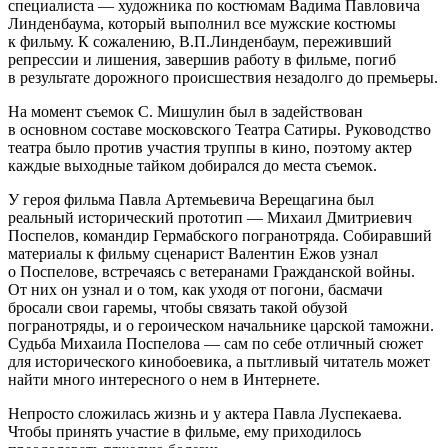
специалиста — художника по костюмам Вадима Павловича
Линденбаума, который выполнил все мужские костюмы
к фильму. К сожалению, В.П.Линденбаум, переживший
репрессии и лишения, завершив работу в фильме, погиб
в результате дорожного происшествия незадолго до премьеры.
На момент съемок С. Мишулин был в задействован
в основном составе московского Театра Сатиры. Руководство
театра было против участия труппы в кино, поэтому актер
каждые выходные тайком добирался до места съемок.
У героя фильма Павла Артемьевича Верещагина был
реальный исторический прототип — Михаил Дмитриевич
Поспелов, командир Гермабского погранотряда. Собиравший
материалы к фильму сценарист Валентин Ежов узнал
о Поспелове, встречаясь с ветеранами Гражданской войны.
От них он узнал и о том, как уходя от погони, басмачи
бросали свои гаремы, чтобы связать такой обузой
погранотряды, и о героическом начальнике царской таможни.
Судьба Михаила Поспелова — сам по себе отличный сюжет
для исторического кинобоевика, а пытливый читатель может
найти много интересного о нем в Интернете.
Непросто сложилась жизнь и у актера Павла Луспекаева.
Чтобы принять участие в фильме, ему приходилось