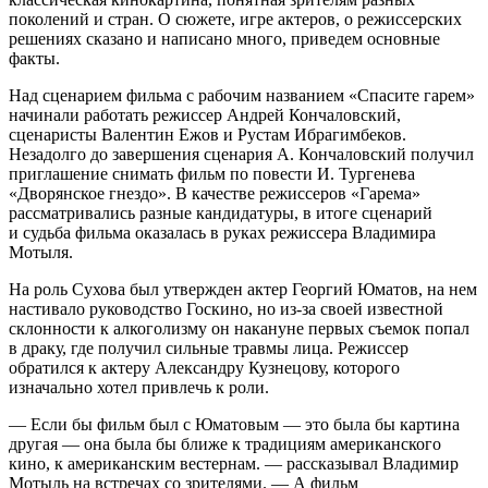
поколений и стран. О сюжете, игре актеров, о режиссерских
решениях сказано и написано много, приведем основные
факты.
Над сценарием фильма с рабочим названием «Спасите гарем»
начинали работать режиссер Андрей Кончаловский,
сценаристы Валентин Ежов и Рустам Ибрагимбеков.
Незадолго до завершения сценария А. Кончаловский получил
приглашение снимать фильм по повести И. Тургенева
«Дворянское гнездо». В качестве режиссеров «Гарема»
рассматривались разные кандидатуры, в итоге сценарий
и судьба фильма оказалась в руках режиссера Владимира
Мотыля.
На роль Сухова был утвержден актер Георгий Юматов, на нем
настивало руководство Госкино, но из-за своей известной
склонности к
алкогол
изму он накануне первых съемок попал
в драку, где получил сильные травмы лица. Режиссер
обратился к актеру Александру Кузнецову, которого
изначально хотел привлечь к роли.
— Если бы фильм был с Юматовым — это была бы картина
другая — она была бы ближе к традициям
америк
анского
кино, к
америк
анским вестернам. — рассказывал Владимир
Мотыль на встречах со зрителями. — А фильм