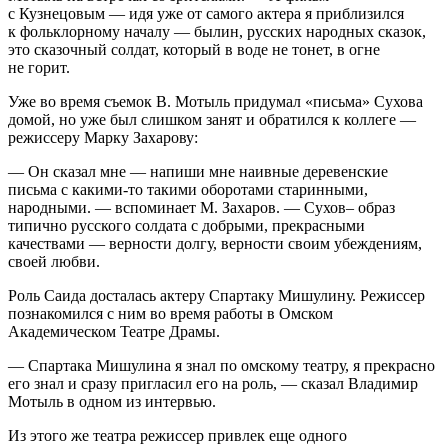
с Кузнецовым — идя уже от самого актера я приблизился
к фольклорному началу — былин, русских народных сказок,
это сказочный солдат, который в воде не тонет, в огне
не горит.
Уже во время съемок В. Мотыль придумал «письма» Сухова
домой, но уже был слишком занят и обратился к коллеге —
режиссеру Марку Захарову:
— Он сказал мне — напиши мне наивные деревенские
письма с какими-то такими оборотами старинными,
народными. — вспоминает М. Захаров. — Сухов– образ
типично русского солдата с добрыми, прекрасными
качествами — верности долгу, верности своим убеждениям,
своей любви.
Роль Саида досталась актеру Спартаку Мишулину. Режиссер
познакомился с ним во время работы в Омском
Академическом Театре Драмы.
— Спартака Мишулина я знал по омскому театру, я прекрасно
его знал и сразу пригласил его на роль, — сказал Владимир
Мотыль в одном из интервью.
Из этого же театра режиссер привлек еще одного