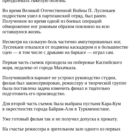
преодолевать тяжелую болезнь.
Во время Великой Отечественной Войны П. Луспекаев
подрост
ком ушел в партизанский отряд, был ранен.
Полученное во время одной из боевых операций
обморожение ног роковым образом повлияло на всю
оставшуюся жизнь.
Несмотря на сильную боль частично ампутированных ног,
Луспекаев отказался от подмены каскадером и в большинстве
сцен — в том числе с драками на баркасе — играл сам.
Первая часть съемок проходила на побережье Каспийского
моря, недалеко от города Махачкала.
Получившийся вариант не устроил руководство студии,
фильм был законсервирован, режиссеру и творческой группе
была поставлена задача изменить финал и тщательно
подготовить его производство.
Для второй часть съемок была выбрана пустыня Кара-Кум
в окрестностях города Байрам-Али в Туркменистане.
Уже готовый фильм так и не получил допуска к прокату.
На счастье режиссера в зрительном зале одного из первых